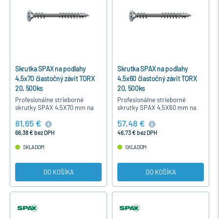
Skrutka SPAX na podlahy
Skrutka SPAX na podlahy
4,5x70 čiastočný závit TORX
4,5x60 čiastočný závit TORX
20, 500ks
20, 500ks
Profesionálne strieborné
Profesionálne strieborné
skrutky SPAX 4,5X70 mm na
skrutky SPAX 4,5X60 mm na
podlahy do drevotrieskových a
podlahy do drevotrieskových a
81,65 €
57,48 €
OSB dosiek s Torx hviezdicovou
OSB dosiek s Torx hviezdicovou
zapustenou hlavou a…
zapustenou hlavou a…
66,38 € bez DPH
46,73 € bez DPH
SKLADOM
SKLADOM
DO KOŠÍKA
DO KOŠÍKA