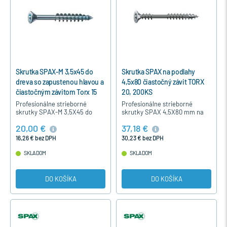
Skrutka SPAX-M 3,5x45 do
Skrutka SPAX na podlahy
dreva so zapustenou hlavou a
4,5x80 čiastočný závit TORX
čiastočným závitom Torx 15
20, 200KS
Profesionálne strieborné
Profesionálne strieborné
skrutky SPAX-M 3,5X45 do
skrutky SPAX 4,5X80 mm na
dreva so zapustenou hlavou,
podlahy do drevotrieskových a
20,00 €
37,18 €
čiastočným závitom,
OSB dosiek s Torx hviezdicovou
strieborné modrý pozink,
zapustenou hlavou a…
16,26 € bez DPH
30,23 € bez DPH
určené špeciálne…
SKLADOM
SKLADOM
DO KOŠÍKA
DO KOŠÍKA