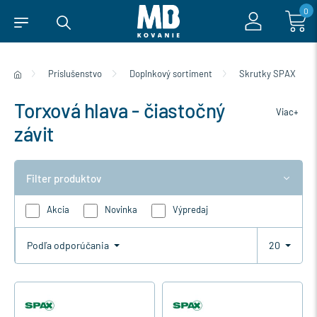
0
Príslušenstvo
Doplnkový sortiment
Skrutky SPAX
Torxová hlava - čiastočný
Viac+
závit
Filter produktov
Akcia
Novinka
Výpredaj
Podľa odporúčania
20