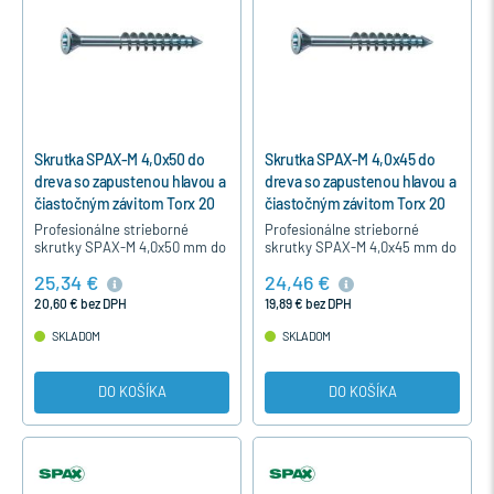
Skrutka SPAX-M 4,0x50 do
Skrutka SPAX-M 4,0x45 do
dreva so zapustenou hlavou a
dreva so zapustenou hlavou a
čiastočným závitom Torx 20
čiastočným závitom Torx 20
Profesionálne strieborné
Profesionálne strieborné
skrutky SPAX-M 4,0x50 mm do
skrutky SPAX-M 4,0x45 mm do
dreva so zapustenou hlavou,
dreva so zapustenou hlavou,
25,34 €
24,46 €
čiastočným závitom,
čiastočným závitom,
strieborné modrý pozink,
strieborné modrý pozink,
20,60 € bez DPH
19,89 € bez DPH
určené…
určené…
SKLADOM
SKLADOM
DO KOŠÍKA
DO KOŠÍKA