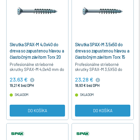
Skrutka SPAX-M 4,0x40 do
Skrutka SPAX-M 3,5x50 do
dreva so zapustenou hlavou a
dreva so zapustenou hlavou a
čiastočným závitom Torx 20
čiastočným závitom Torx 15
Profesionálne strieborné
Profesionálne strieborné
skrutky SPAX-M 4,0x40 mm do
skrutky SPAX-M 3,5X50 do
dreva so zapustenou hlavou,
dreva so zapustenou hlavou,
23,63 €
23,28 €
čiastočným závitom,
čiastočným závitom,
strieborné modrý pozink,
strieborné modrý pozink,
19,21 € bez DPH
18,93 € bez DPH
určené…
určené špeciálne…
SKLADOM
SKLADOM
DO KOŠÍKA
DO KOŠÍKA