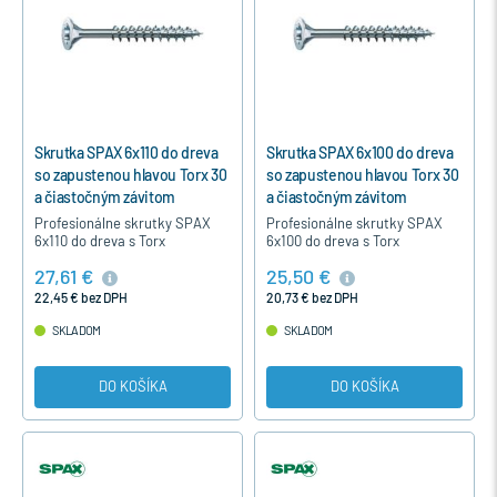
Skrutka SPAX 6x110 do dreva
Skrutka SPAX 6x100 do dreva
so zapustenou hlavou Torx 30
so zapustenou hlavou Torx 30
a čiastočným závitom
a čiastočným závitom
Profesionálne skrutky SPAX
Profesionálne skrutky SPAX
6x110 do dreva s Torx
6x100 do dreva s Torx
hviezdicovou hlavou,
hviezdicovou hlavou,
27,61 €
25,50 €
čiastočným závitom, bez
čiastočným závitom, bez
nutnosti predvŕtania,
nutnosti predvŕtania,
22,45 € bez DPH
20,73 € bez DPH
strieborné modrý pozink…
strieborné modrý pozink…
SKLADOM
SKLADOM
DO KOŠÍKA
DO KOŠÍKA