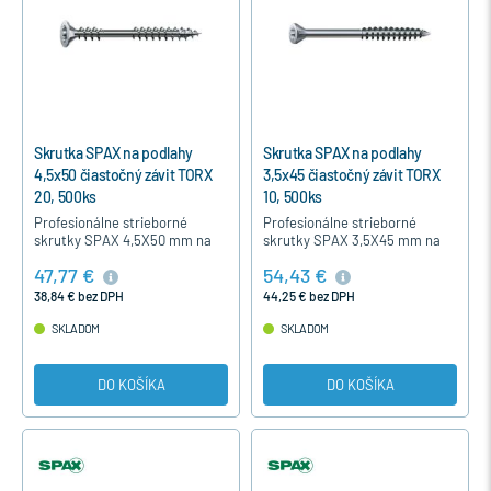
Skrutka SPAX na podlahy
Skrutka SPAX na podlahy
4,5x50 čiastočný závit TORX
3,5x45 čiastočný závit TORX
20, 500ks
10, 500ks
Profesionálne strieborné
Profesionálne strieborné
skrutky SPAX 4,5X50 mm na
skrutky SPAX 3,5X45 mm na
podlahy do drevotrieskových a
perfektné spojenie
47,77 €
54,43 €
OSB dosiek s Torx hviezdicovou
perodrážkových drevených
zapustenou hlavou a…
podláh s Torx hviezdicovou
38,84 € bez DPH
44,25 € bez DPH
hlavou,čiastočným…
SKLADOM
SKLADOM
DO KOŠÍKA
DO KOŠÍKA