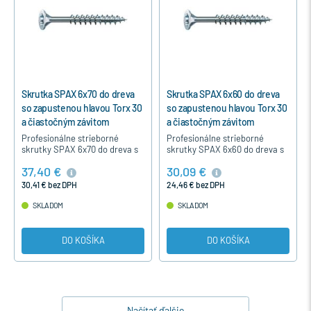
Skrutka SPAX 6x70 do dreva
Skrutka SPAX 6x60 do dreva
so zapustenou hlavou Torx 30
so zapustenou hlavou Torx 30
a čiastočným závitom
a čiastočným závitom
Profesionálne strieborné
Profesionálne strieborné
skrutky SPAX 6x70 do dreva s
skrutky SPAX 6x60 do dreva s
Torx hviezdicovou
Torx hviezdicovou
37,40 €
30,09 €
hlavou,čiastočným závitom,
hlavou,čiastočným závitom,
bez nutnosti predvŕtania, s
bez nutnosti predvŕtania, s
30,41 € bez DPH
24,46 € bez DPH
extrémne…
extrémne…
SKLADOM
SKLADOM
DO KOŠÍKA
DO KOŠÍKA
Načítať ďalšie