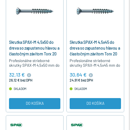
Skrutka SPAX-M 4,5x50 do
Skrutka SPAX-M 4,5x45 do
dreva so zapustenou hlavou a
dreva so zapustenou hlavou a
čiastočným závitom Torx 20
čiastočným závitom Torx 20
Profesionálne strieborné
Profesionálne strieborné
skrutky SPAX-M 4,5x50 mm do
skrutky SPAX-M 4,5x45 mm do
dreva so zapustenou hlavou,
dreva so zapustenou hlavou,
32,13 €
30,64 €
čiastočným závitom,
čiastočným závitom,
strieborné modrý pozink,
strieborné modrý pozink,
26,12 € bez DPH
24,91 € bez DPH
určené…
určené…
SKLADOM
SKLADOM
DO KOŠÍKA
DO KOŠÍKA