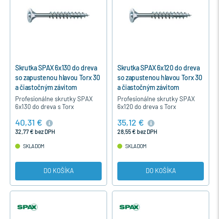
Skrutka SPAX 6x130 do dreva
Skrutka SPAX 6x120 do dreva
so zapustenou hlavou Torx 30
so zapustenou hlavou Torx 30
a čiastočným závitom
a čiastočným závitom
Profesionálne skrutky SPAX
Profesionálne skrutky SPAX
6x130 do dreva s Torx
6x120 do dreva s Torx
hviezdicovou hlavou,
hviezdicovou hlavou,
40,31 €
35,12 €
čiastočným závitom, bez
čiastočným závitom, bez
nutnosti predvŕtania,
nutnosti predvŕtania,
32,77 € bez DPH
28,55 € bez DPH
strieborné modrý pozink…
strieborné modrý pozink…
SKLADOM
SKLADOM
DO KOŠÍKA
DO KOŠÍKA