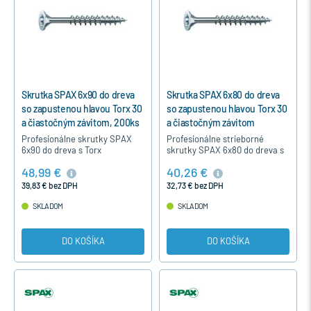
Skrutka SPAX 6x90 do dreva
Skrutka SPAX 6x80 do dreva
so zapustenou hlavou Torx 30
so zapustenou hlavou Torx 30
a čiastočným závitom, 200ks
a čiastočným závitom
Profesionálne skrutky SPAX
Profesionálne strieborné
6x90 do dreva s Torx
skrutky SPAX 6x80 do dreva s
hviezdicovou hlavou,
Torx hviezdicovou
48,99 €
40,26 €
čiastočným závitom, bez
hlavou,čiastočným závitom,
nutnosti predvŕtania,
bez nutnosti predvŕtania, s
39,83 € bez DPH
32,73 € bez DPH
strieborné modrý pozink,…
extrémne…
SKLADOM
SKLADOM
DO KOŠÍKA
DO KOŠÍKA