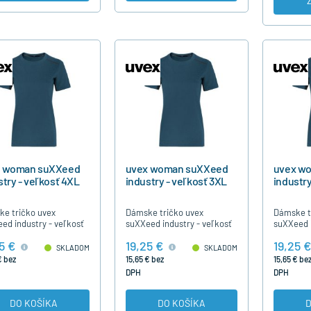
x woman suXXeed
uvex woman suXXeed
uvex w
stry - veľkosť 4XL
industry - veľkosť 3XL
industry
e tričko uvex
Dámske tričko uvex
Dámske t
ed industry - veľkosť
suXXeed industry - veľkosť
suXXeed i
3XL
XXL
5 €
19,25 €
19,25 €
SKLADOM
SKLADOM
€ bez
15,65 € bez
15,65 € be
DPH
DPH
DO KOŠÍKA
DO KOŠÍKA
D