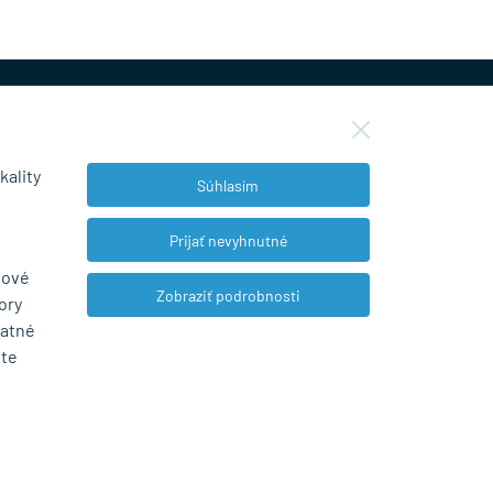
kality
Súhlasím
NEWSLETTER
Prijať nevyhnutné
bové
Zobraziť podrobnosti
ory
Súhlasím so spracovaním osobných údajov
tatné
pre marketingové účely.
Zásady ochrany
ete
osobných údajov
.