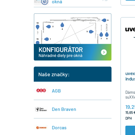
okná
uve
Naše značky:
indu
AGB
Dámsk
suXXe
4XL
19,2
Den Braven
15,65 
DPH
Dorcas