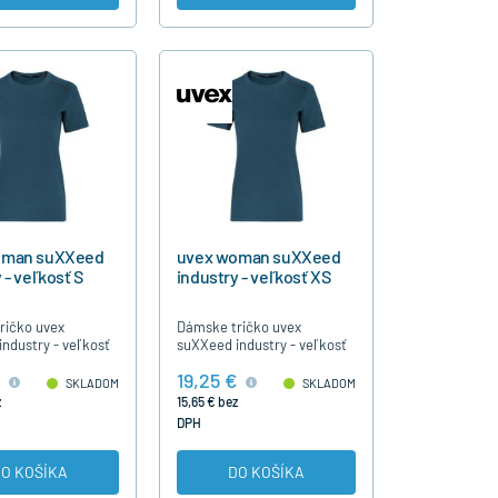
oman suXXeed
uvex woman suXXeed
 - veľkosť S
industry - veľkosť XS
ričko uvex
Dámske tričko uvex
ndustry - veľkosť
suXXeed industry - veľkosť
XS
19,25 €
SKLADOM
SKLADOM
z
15,65 € bez
DPH
O KOŠÍKA
DO KOŠÍKA