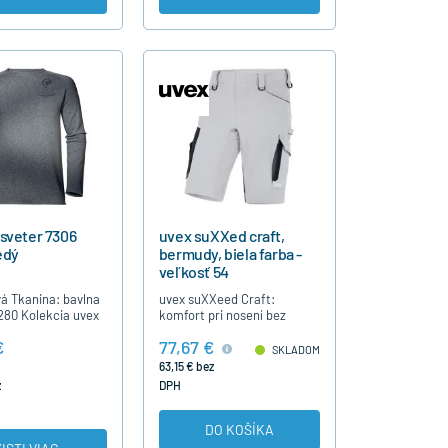
 sveter 7306
uvex suXXed craft,
edý
bermudy, biela farba -
veľkosť 54
vá Tkanina: bavlna
uvex suXXeed Craft:
280 Kolekcia uvex
komfort pri nosení bez
 pocit z darovania
kompromisov uvex suXXeed
€
77,67 €
pre dobrú vec Už
craft zaujme svojim
SKLADOM
926 uvex chráni…
optimálnym strihom,
63,15 € bez
športovým dizajnom a…
z
DPH
DO KOŠÍKA