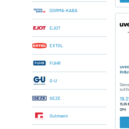
DORMA-KABA
EJOT
EXTOL
FUHR
uve
indus
G-U
Dámsk
suXXe
L
19,2
GEZE
15,65 
DPH
Gutmann