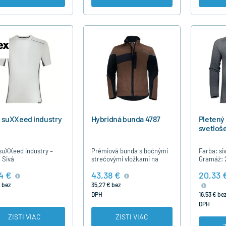
 suXXeed industry
Hybridná bunda 4787
Pletený
svetloš
suXXeed industry –
Prémiová bunda s bočnými
Farba: si
 Sivá
strečovými vložkami na
Gramáž: 
manžetách a v oblasti
26 – hrdý
4 €
43,38 €
20,33 
ramien - vhodná na pranie
všetkého 
Veľmi odolný materiál vďaka
od roku 1
€ bez
35,27 € bez
odolným…
DPH
16,53 € be
DPH
ZISTI VIAC
ZISTI VIAC