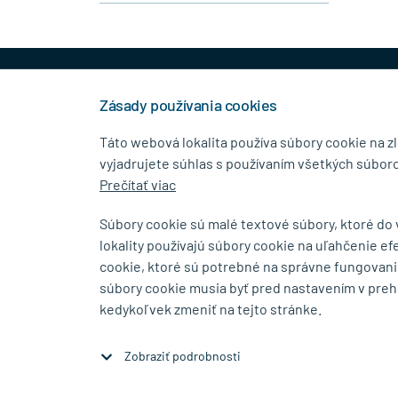
+421 944 458 929
info
Zásady používania cookies
Táto webová lokalita používa súbory cookie na z
vyjadrujete súhlas s používaním všetkých súboro
KONTAKTNÉ ÚDAJE
MENU
Prečítať viac
MB.Kovanie
O Spolo
Súbory cookie sú malé textové súbory, ktoré do
Pavla Horova 1/23, 080 01
Blog
lokality používajú súbory cookie na uľahčenie ef
Prešov
Kontakt
cookie, ktoré sú potrebné na správne fungovani
súbory cookie musia byť pred nastavením v preh
Zobraziť na mape
kedykoľvek zmeniť na tejto stránke.
Zobraziť podrobnosti