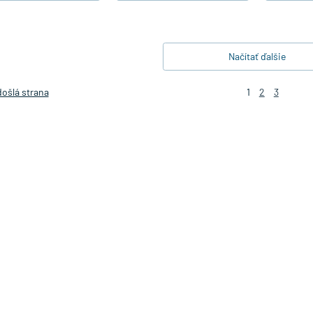
Načítať ďalšie
ošlá strana
1
2
3