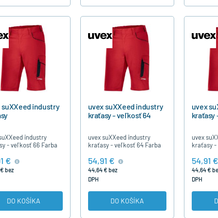
 suXXeed industry
uvex suXXeed industry
uvex su
asy
kraťasy - veľkosť 64
kraťasy 
suXXeed industry
uvex suXXeed industry
uvex suX
sy - veľkosť 66 Farba
kraťasy - veľkosť 64 Farba
kraťasy -
á ( rot )
červená ( rot )
červená ( 
1 €
54,91 €
54,91 €
 € bez
44,64 € bez
44,64 € b
DPH
DPH
DO KOŠÍKA
DO KOŠÍKA
D