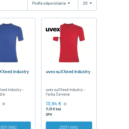
Podľa odporúčania
20
XXeed industry
uvex suXXeed industry
eed industry –
uvex suXXeed industry –
drá
Farba Červená
13,94 €
11,33 € bez
DPH
ZISTI VIAC
ZISTI VIAC