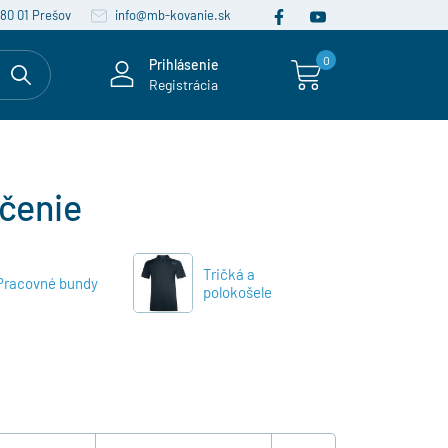
080 01 Prešov
info@mb-kovanie.sk
0
Prihlásenie
Registrácia
čenie
Tričká a
Pracovné bundy
polokošele