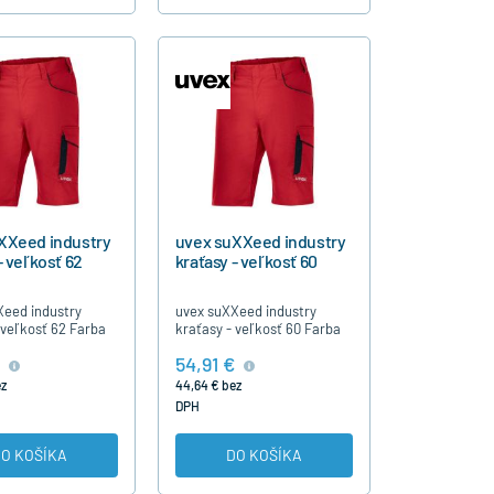
XXeed industry
uvex suXXeed industry
- veľkosť 62
kraťasy - veľkosť 60
Xeed industry
uvex suXXeed industry
 veľkosť 62 Farba
kraťasy - veľkosť 60 Farba
rot )
červená ( rot )
54,91 €
ez
44,64 € bez
DPH
O KOŠÍKA
DO KOŠÍKA