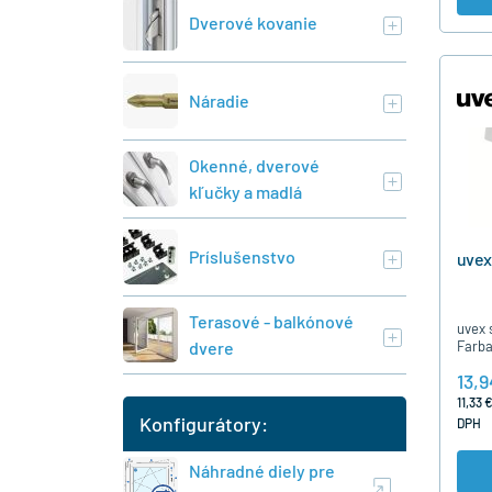
Dverové kovanie
Náradie
Okenné, dverové
kľučky a madlá
Príslušenstvo
uvex
Terasové - balkónové
uvex 
Farba
dvere
13,9
11,33 
Konfigurátory:
DPH
Náhradné diely pre