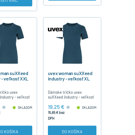
ZISTI VIAC
oman suXXeed
uvex woman suXXeed
 - veľkosť XXL
industry - veľkosť XL
ričko uvex
Dámske tričko uvex
ndustry - veľkosť
suXXeed industry - veľkosť
XL
19,25 €
SKLADOM
SKLADOM
z
15,65 € bez
DPH
O KOŠÍKA
DO KOŠÍKA