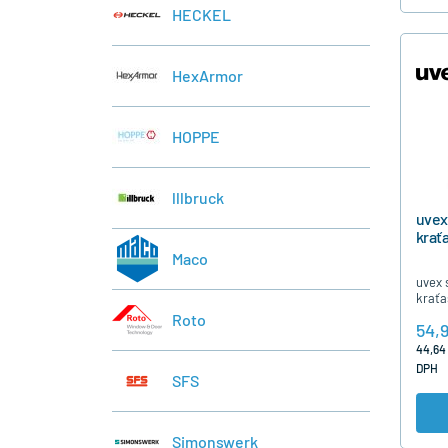
HECKEL
HexArmor
HOPPE
lllbruck
uvex
krať
Maco
uvex 
kraťa
červen
Roto
54,9
44,64
DPH
SFS
Simonswerk