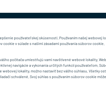
@mb-kovanie.sk
lepšenie používateľskej skúsenosti. Používaním našej webovej lo
v cookie v súlade s našimi zásadami používania súborov cookie.
čnosti
Doručenie a osobný odber
 vášho počítača umiestňujú vami navštívené webové lokality. We
Obchodné podmienky
ektívnej navigácie a vykonania určitých funkcií používateľom. Súb
y
Reklamačný poriadok
e webovej lokality, možno nastaviť bez vášho súhlasu. Všetky os
Ochrana osobných údajov
liadači schválené. Svoj súhlas s používaním súborov cookie môž
Zásady používania súborov
cookie
Odstúpiť od zmluvy tu