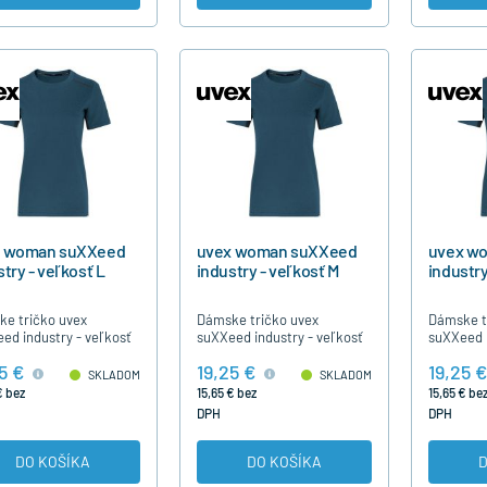
x woman suXXeed
uvex woman suXXeed
uvex w
try - veľkosť L
industry - veľkosť M
industry
e tričko uvex
Dámske tričko uvex
Dámske t
ed industry - veľkosť
suXXeed industry - veľkosť
suXXeed i
M
S
5 €
19,25 €
19,25 €
SKLADOM
SKLADOM
€ bez
15,65 € bez
15,65 € be
DPH
DPH
DO KOŠÍKA
DO KOŠÍKA
D