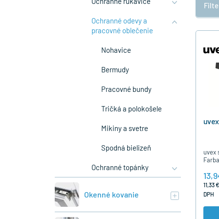
Ochranné rukavice
Filt
Ochranné odevy a
pracovné oblečenie
Nohavice
Bermudy
Pracovné bundy
Tričká a polokošele
uvex
Mikiny a svetre
Spodná bielizeň
uvex 
Farba
Ochranné topánky
13,9
11,33 
Okenné kovanie
DPH