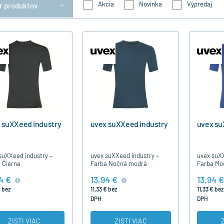
Akcia
Novinka
Výpredaj
er produktov
 suXXeed industry
uvex suXXeed industry
uvex su
suXXeed industry –
uvex suXXeed industry –
uvex suXX
 Čierna
Farba Nočná modrá
Farba Mo
4 €
13,94 €
13,94 €
€ bez
11,33 € bez
11,33 € bez
DPH
DPH
ZISTI VIAC
ZISTI VIAC