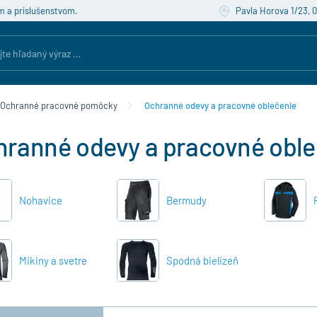
m a príslušenstvom.
Pavla Horova 1/23, 
Ochranné pracovné pomôcky
Ochranné odevy a pracovné oblečenie
hranné odevy a pracovné oble
Nohavice
Bermudy
Mikiny a svetre
Spodná bielizeň