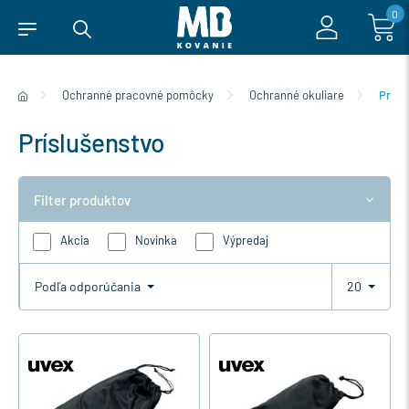
0
Ochranné pracovné pomôcky
Ochranné okuliare
Prísl
Príslušenstvo
Filter produktov
Akcia
Novinka
Výpredaj
Podľa odporúčania
20