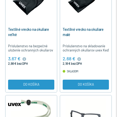
Textilné vrecko na okuliare
Textilné vrecko na okuliare
veľké
malé
Príslušenstvo na bezpečné
Príslušenstvo na skladovanie
uloženie ochranných okuliarov
ochranných okuliarov uvex Keď
uvex Ak práve okuliare
práve okuliare nepotrebujete
3,67 €
2,68 €
nepotrebujete alebo ich
alebo keď chcete prepraviť
chcete bezpečne prepraviť
ochranné prostriedky z…
2,98 € bez DPH
2,18 € bez DPH
z&nbsp…
SKLADOM
DO KOŠÍKA
DO KOŠÍKA