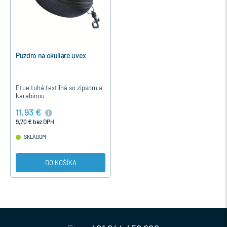
Puzdro na okuliare uvex
Etue tuhá textilná so zipsom a
karabínou
11,93 €
9,70 € bez DPH
SKLADOM
DO KOŠÍKA