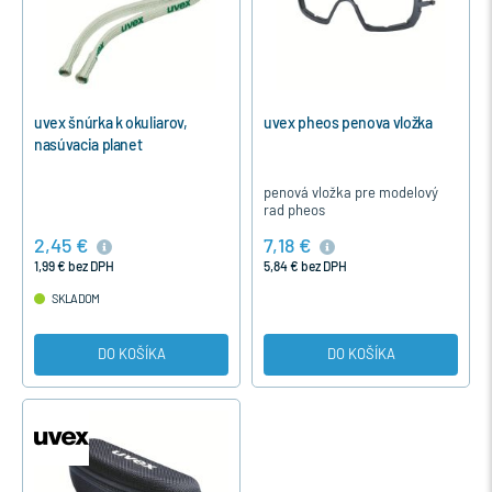
uvex šnúrka k okuliarov,
uvex pheos penova vložka
nasúvacia planet
penová vložka pre modelový
rad pheos
2,45 €
7,18 €
1,99 € bez DPH
5,84 € bez DPH
SKLADOM
DO KOŠÍKA
DO KOŠÍKA