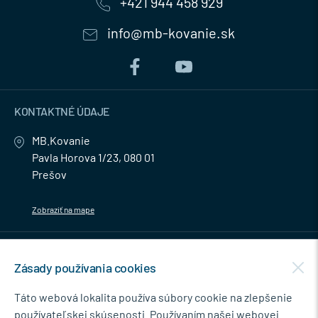
+421 944 458 929
info@mb-kovanie.sk
KONTAKTNÉ ÚDAJE
MB.Kovanie
Pavla Horova 1/23, 080 01
Prešov
Zobraziť na mape
MENU
Zásady používania cookies
NEWSLETTER
Táto webová lokalita používa súbory cookie na zlepšenie
používateľskej skúsenosti. Používaním našej webovej