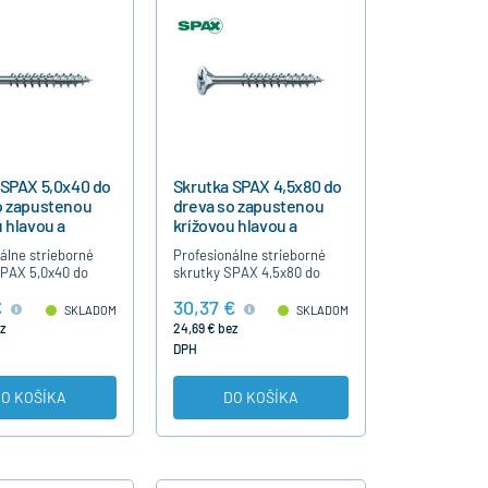
 SPAX 5,0x40 do
Skrutka SPAX 4,5x80 do
o zapustenou
dreva so zapustenou
 hlavou a
krížovou hlavou a
ným závitom
čiastočným závitom
álne strieborné
Profesionálne strieborné
SPAX 5,0x40 do
skrutky SPAX 4,5x80 do
rížovou hlavou,
dreva s krížovou hlavou,
€
30,37 €
ým závitom, bez
čiastočným závitom, bez
SKLADOM
SKLADOM
predvŕtania,
nutnosti predvŕtania,
z
24,69 € bez
né modrý…
strieborné modrý…
DPH
O KOŠÍKA
DO KOŠÍKA