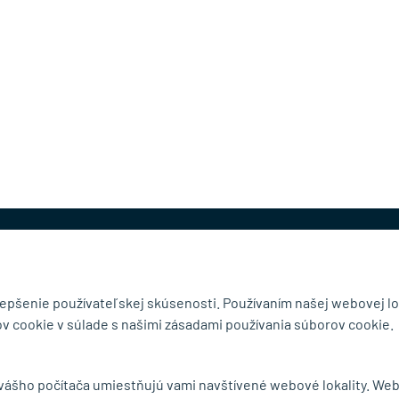
@mb-kovanie.sk
lepšenie používateľskej skúsenosti. Používaním našej webovej lo
v cookie v súlade s našimi zásadami používania súborov cookie.
čnosti
Doručenie a osobný odber
 vášho počítača umiestňujú vami navštívené webové lokality. We