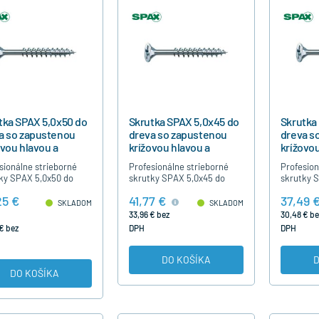
tka SPAX 5,0x50 do
Skrutka SPAX 5,0x45 do
Skrutka
a so zapustenou
dreva so zapustenou
dreva s
ovou hlavou a
krížovou hlavou a
krížovou
točným závitom,
čiastočným závitom,
čiastoč
sionálne strieborné
Profesionálne strieborné
Profesion
s
500ks
ky SPAX 5,0x50 do
skrutky SPAX 5,0x45 do
skrutky 
 s krížovou hlavou,
dreva s krížovou hlavou,
dreva s k
25 €
41,77 €
37,49 
očným závitom, bez
čiastočným závitom, bez
čiastočn
SKLADOM
SKLADOM
sti predvŕtania,
nutnosti predvŕtania,
nutnosti 
33,96 € bez
30,48 € be
borné modrý…
strieborné modrý…
striebor
€ bez
DPH
DPH
DO KOŠÍKA
D
DO KOŠÍKA