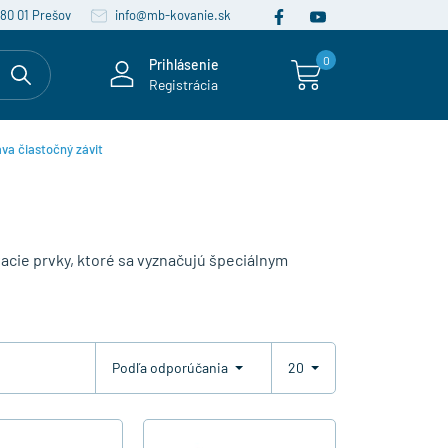
080 01 Prešov
info@mb-kovanie.sk
0
Prihlásenie
Registrácia
ava čiastočný závit
acie prvky, ktoré sa vyznačujú špeciálnym
Podľa odporúčania
20