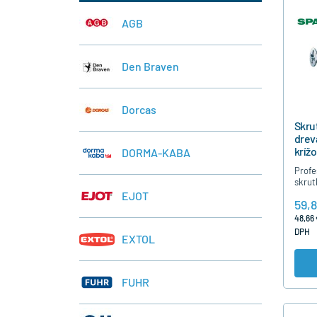
AGB
Den Braven
Dorcas
Skru
drev
kríž
DORMA-KABA
čias
Profe
skrut
dreva
EJOT
59,8
čiast
nutno
48,66 
extr
DPH
EXTOL
FUHR