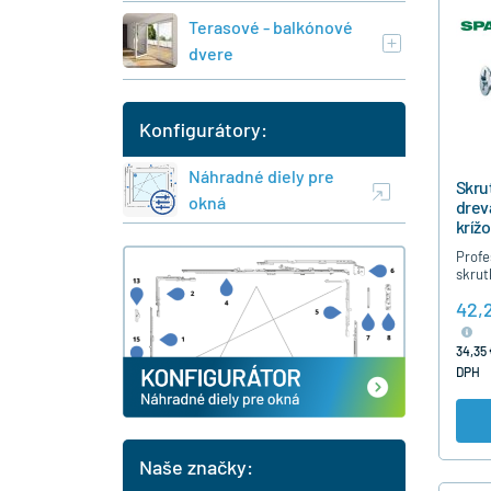
Terasové - balkónové
dvere
Konfigurátory:
Náhradné diely pre
Skru
okná
drev
kríž
čias
Profe
500k
skrut
dreva
42,
čiast
nutno
strie
34,35 
DPH
Naše značky: