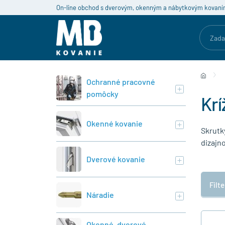
On-line obchod s dverovým, okenným a nábytkovým kovaní
Ochranné pracovné
pomôcky
Krí
Okenné kovanie
Skrutk
dizajno
Dverové kovanie
Filt
Náradie
Okenné, dverové