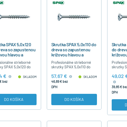
tka SPAX 5,0x120
Skrutka SPAX 5,0x110 do
Skrutka
reva so zapustenou
dreva so zapustenou
do drev
ovou hlavou a
krížovou hlavou a
krížovou
točným závitom,
čiastočným závitom,
čiastoč
sionálne strieborné
Profesionálne strieborné
Profesion
ks
200ks
200ks
ky SPAX 5,0x120 do
skrutky SPAX 5,0x110 do
skrutky 
 s krížovou hlavou,
dreva s krížovou hlavou,
dreva s k
4 €
57,67 €
49,02 
očným závitom, bez
čiastočným závitom, bez
čiastočn
SKLADOM
SKLADOM
sti predvŕtania,
nutnosti predvŕtania,
nutnosti 
€ bez
46,89 € bez
borné modrý…
strieborné modrý…
striebor
DPH
39,85 € be
DPH
DO KOŠÍKA
DO KOŠÍKA
D