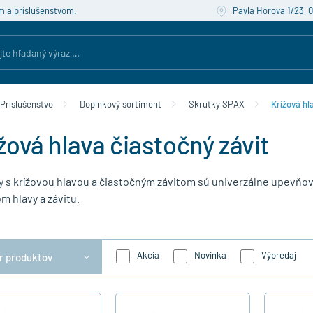
m a príslušenstvom.
Pavla Horova 1/23, 
Príslušenstvo
Doplnkový sortiment
Skrutky SPAX
Krížová hl
žová hlava čiastočný závit
y s krížovou hlavou a čiastočným závitom sú univerzálne upevňov
m hlavy a závitu.
Akcia
Novinka
Výpredaj
er produktov