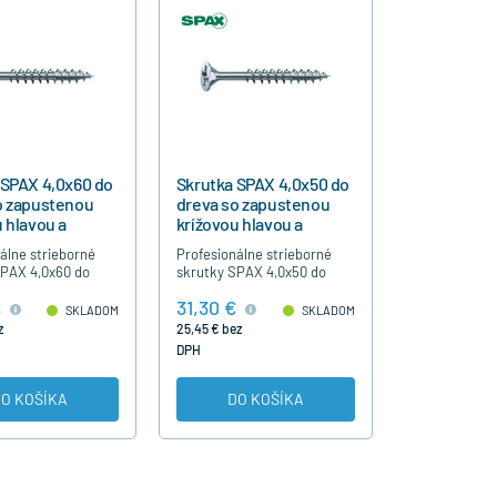
 SPAX 4,0x60 do
Skrutka SPAX 4,0x50 do
o zapustenou
dreva so zapustenou
 hlavou a
krížovou hlavou a
ným závitom
čiastočným závitom
álne strieborné
Profesionálne strieborné
SPAX 4,0x60 do
skrutky SPAX 4,0x50 do
rížovou hlavou,
dreva s krížovou hlavou,
€
31,30 €
ým závitom, bez
čiastočným závitom, bez
SKLADOM
SKLADOM
predvŕtania,
nutnosti predvŕtania,
z
25,45 € bez
né modrý…
strieborné modrý…
DPH
O KOŠÍKA
DO KOŠÍKA