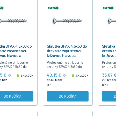
tka SPAX 4,5x60 do
Skrutka SPAX 4,5x50 do
Skrutka
a so zapustenou
dreva so zapustenou
dreva s
ovou hlavou a
krížovou hlavou a
krížovou
točným závitom
čiastočným závitom
čiastoč
sionálne strieborné
Profesionálne strieborné
Profesion
ky SPAX 4,5x60 do
skrutky SPAX 4,5x50 do
skrutky 
 s krížovou hlavou,
dreva s krížovou hlavou,
dreva s k
5 €
40,15 €
35,87 
očným závitom, bez
čiastočným závitom, bez
čiastočn
SKLADOM
SKLADOM
sti predvŕtania, s
nutnosti predvŕtania,
nutnosti 
€ bez
32,64 € bez
29,16 € be
émne vysokou…
strieborné modrý…
striebor
DPH
DPH
DO KOŠÍKA
DO KOŠÍKA
D