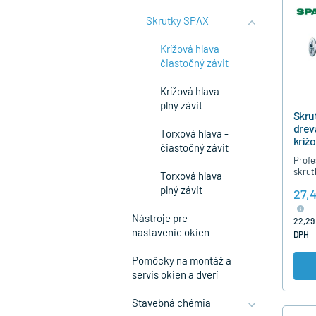
Skrutky SPAX
Krížová hlava
čiastočný závit
Krížová hlava
plný závit
Skru
drev
Torxová hlava -
kríž
čiastočný závit
čias
Profe
200
skrut
Torxová hlava
dreva
plný závit
27,
čiast
nutno
strie
Nástroje pre
22,29
nastavenie okien
DPH
Pomôcky na montáž a
servis okien a dverí
Stavebná chémia