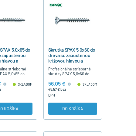
 SPAX 5,0x65 do
Skrutka SPAX 5,0x60 do
o zapustenou
dreva so zapustenou
 hlavou a
krížovou hlavou a
ným závitom
čiastočným závitom
álne strieborné
Profesionálne strieborné
SPAX 5,0x65 do
skrutky SPAX 5,0x60 do
rížovou hlavou,
dreva s krížovou hlavou,
€
56,05 €
ým závitom, bez
čiastočným závitom, bez
SKLADOM
SKLADOM
predvŕtania,
nutnosti predvŕtania,
z
45,57 € bez
né modrý…
strieborné modrý…
DPH
O KOŠÍKA
DO KOŠÍKA