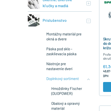
kľučky a madlá
Príslušenstvo
Montážny materiál pre
Skru
okná a dvere
do d
kríž
Páska pod sklo -
čias
zasklievacia páska
Profe
200
skrut
dreva
Nástroje pre
61,3
čiast
nastavenie dverí
nutno
49,87 
strie
DPH
Doplnkový sortiment
Hmoždinky Fischer
(DUOPOWER)
Obalový a opravný
materiál