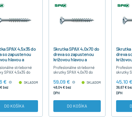
tka SPAX 4,5x35 do
Skrutka SPAX 4,0x70 do
Skrutka
a so zapustenou
dreva so zapustenou
dreva s
ovou hlavou a
krížovou hlavou a
krížovou
točným závitom
čiastočným závitom
čiastoč
sionálne strieborné
Profesionálne strieborné
Profesion
ky SPAX 4,5x35 do
skrutky SPAX 4,0x70 do
skrutky 
 s krížovou hlavou,
dreva s krížovou hlavou,
dreva s k
6 €
59,09 €
45,10 
očným závitom, bez
čiastočným závitom, bez
čiastočn
SKLADOM
SKLADOM
sti predvŕtania,
nutnosti predvŕtania,
nutnosti 
 € bez
48,04 € bez
36,67 € be
borné modrý…
strieborné modrý…
striebor
DPH
DPH
DO KOŠÍKA
DO KOŠÍKA
D