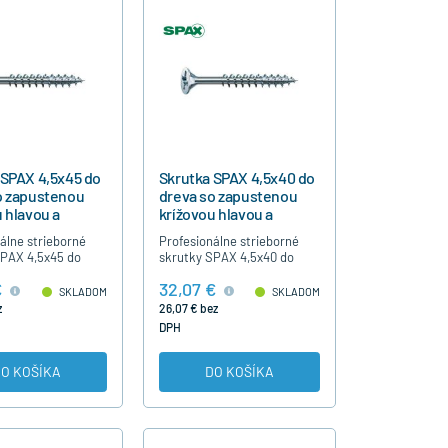
 SPAX 4,5x45 do
Skrutka SPAX 4,5x40 do
o zapustenou
dreva so zapustenou
 hlavou a
krížovou hlavou a
ným závitom
čiastočným závitom
álne strieborné
Profesionálne strieborné
SPAX 4,5x45 do
skrutky SPAX 4,5x40 do
rížovou hlavou,
dreva s krížovou hlavou,
€
32,07 €
ým závitom, bez
čiastočným závitom, bez
SKLADOM
SKLADOM
predvŕtania,
nutnosti predvŕtania,
z
26,07 € bez
né modrý…
strieborné modrý…
DPH
O KOŠÍKA
DO KOŠÍKA