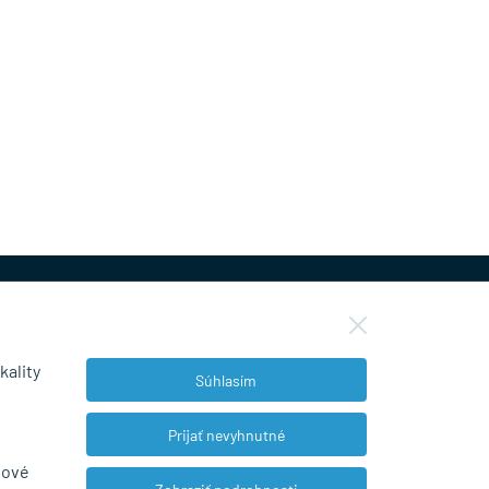
kality
Súhlasím
NEWSLETTER
Prijať nevyhnutné
bové