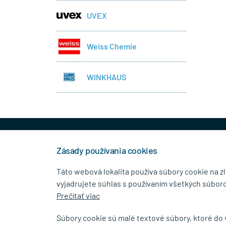
UVEX
Weiss Chemie
WINKHAUS
+421 944 458 929
info
Zásady používania cookies
Táto webová lokalita používa súbory cookie na z
vyjadrujete súhlas s používaním všetkých súboro
KONTAKTNÉ ÚDAJE
MENU
Prečítať viac
MB.Kovanie
O Spolo
Súbory cookie sú malé textové súbory, ktoré do
Pavla Horova 1/23, 080 01