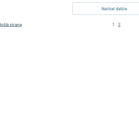
Načítať ďalšie
ošlá strana
1
2