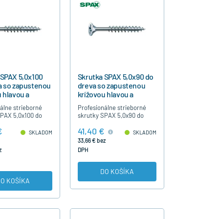
 SPAX 5,0x100
Skrutka SPAX 5,0x90 do
a so zapustenou
dreva so zapustenou
 hlavou a
krížovou hlavou a
ným závitom,
čiastočným závitom,
álne strieborné
Profesionálne strieborné
200ks
SPAX 5,0x100 do
skrutky SPAX 5,0x90 do
rížovou hlavou,
dreva s krížovou hlavou,
€
41,40 €
ým závitom, bez
čiastočným závitom, bez
SKLADOM
SKLADOM
predvŕtania,
nutnosti predvŕtania,
33,66 € bez
né modrý…
strieborné modrý…
z
DPH
DO KOŠÍKA
O KOŠÍKA