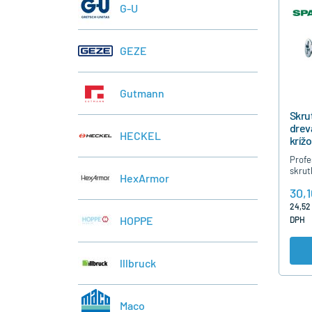
G-U
GEZE
Gutmann
Skru
drev
HECKEL
kríž
čias
Profe
skrut
HexArmor
dreva
30,1
čiast
nutno
24,52
strie
HOPPE
DPH
lllbruck
Maco