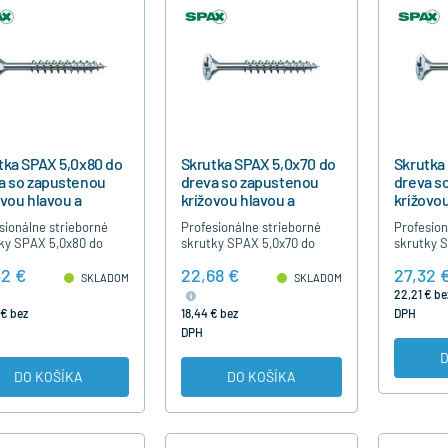
tka SPAX 5,0x80 do
Skrutka SPAX 5,0x70 do
Skrutka
a so zapustenou
dreva so zapustenou
dreva s
ovou hlavou a
krížovou hlavou a
krížovou
točným závitom,
čiastočným závitom,
čiastoč
sionálne strieborné
Profesionálne strieborné
Profesion
ks
200ks
ky SPAX 5,0x80 do
skrutky SPAX 5,0x70 do
skrutky 
 s krížovou hlavou,
dreva s krížovou hlavou,
dreva s k
42 €
22,68 €
27,32 
očným závitom, bez
čiastočným závitom, bez
čiastočn
SKLADOM
SKLADOM
sti predvŕtania,
nutnosti predvŕtania,
nutnosti 
22,21 € be
borné modrý…
strieborné modrý…
striebor
 € bez
18,44 € bez
DPH
DPH
D
DO KOŠÍKA
DO KOŠÍKA