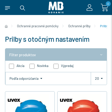
0
Ochranné pracovné pomôcky
Ochranné prilby
Prilby 
Prilby s otočným nastavením
Filter produktov
Akcia
Novinka
Výpredaj
Podľa odporúčania
20