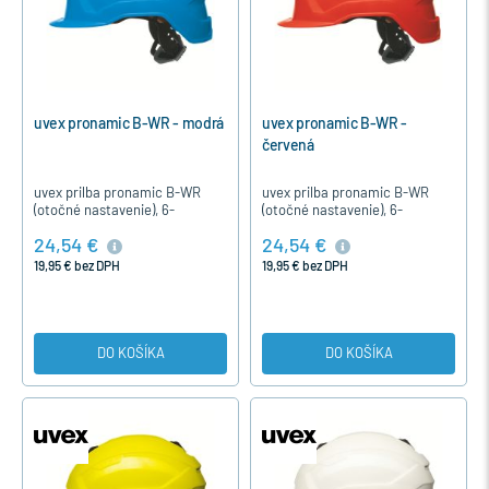
uvex pronamic B-WR - modrá
uvex pronamic B-WR -
červená
uvex prilba pronamic B-WR
uvex prilba pronamic B-WR
(otočné nastavenie), 6-
(otočné nastavenie), 6-
bod.textil, farba modrá
bod.textil, farba červená
24,54 €
24,54 €
19,95 € bez DPH
19,95 € bez DPH
DO KOŠÍKA
DO KOŠÍKA