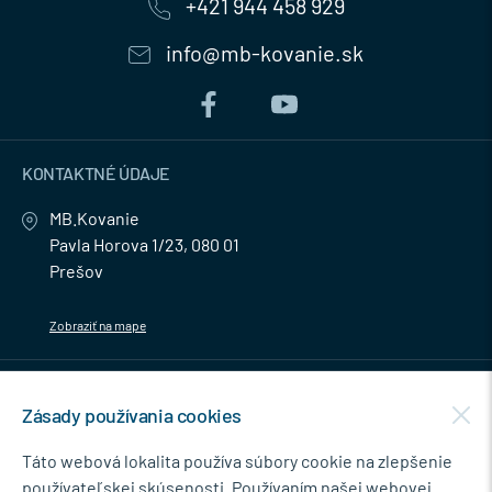
+421 944 458 929
info@mb-kovanie.sk
KONTAKTNÉ ÚDAJE
MB.Kovanie
Pavla Horova 1/23, 080 01
Prešov
Zobraziť na mape
MENU
Zásady používania cookies
NEWSLETTER
Táto webová lokalita používa súbory cookie na zlepšenie
používateľskej skúsenosti. Používaním našej webovej