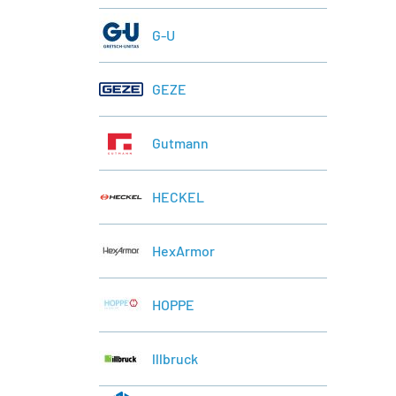
G-U
GEZE
Gutmann
HECKEL
HexArmor
HOPPE
lllbruck