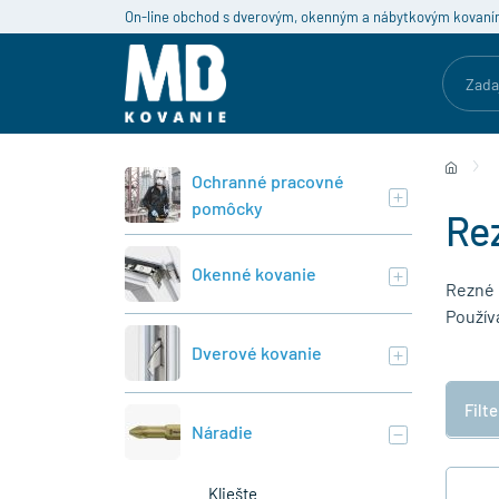
On-line obchod s dverovým, okenným a nábytkovým kovaní
Ochranné pracovné
pomôcky
Re
Okenné kovanie
Rezné 
Používa
Dverové kovanie
Filt
Náradie
Kliešte