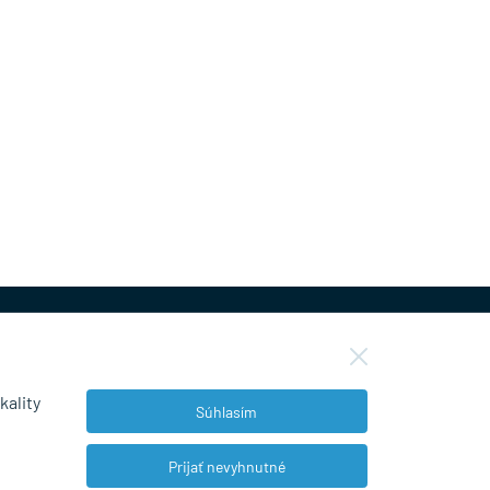
kality
Súhlasím
NEWSLETTER
Prijať nevyhnutné