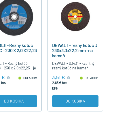
LIT- Rezný kotúč
DEWALT - rezný kotúč D
C - 230 X 2,0 X22,23
230x3,0x22,2 mm -na
kameň
IT - Rezný kotúč
DEWALT - D3431 - kvalitný
- 230 x 2,0 x22,23 - je
rezný kotúč na kameň.
ý na brúsenie ocele.
 €
3,51 €
ná kvalita.
SKLADOM
SKLADOM
 bez
2,85 € bez
DPH
DO KOŠÍKA
DO KOŠÍKA