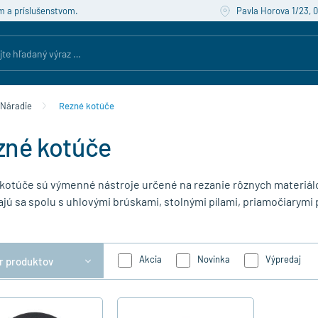
m a príslušenstvom.
Pavla Horova 1/23, 
Náradie
Rezné kotúče
zné kotúče
kotúče sú výmenné nástroje určené na rezanie rôznych materiálov
jú sa spolu s uhlovými brúskami, stolnými pílami, priamočiarymi p
Akcia
Novinka
Výpredaj
er produktov