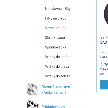
Nadstavce - Bity
Pílky na drevo
Rezné kotúče
Skrutkovače
TYRO
BASI
Sponkovačky
TYROL
Vrtáky do betónu
BASIC 
určen
2,76
Výbor
Vrtáky do dreva
2,24 €
DPH
Vrtáky do železa
Okenné, dverové
kľučky a madlá
Príslušenstvo