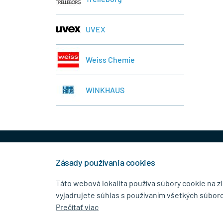
UVEX
Weiss Chemie
WINKHAUS
+421 944 458 929
info
Zásady používania cookies
Táto webová lokalita používa súbory cookie na z
vyjadrujete súhlas s používaním všetkých súboro
KONTAKTNÉ ÚDAJE
MENU
Prečítať viac