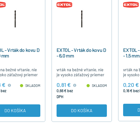
L - Vrták do kovu D
EXTOL - Vrták do kovu D
EXTOL -
,0 mm
- 6,0 mm
- 1,5 mm
 na bežné vŕtanie, nie
vrták na bežné vŕtanie, nie
vrták na 
soko záťažový priemer
je vysoko záťažový priemer
je vysoko
mm výrobca EXTOL
6,0 mm výrobca EXTOL
1,5 mm v
8 €
0,81 €
0,20 €
SKLADOM
SKLADOM
 bez
0,66 € bez
0,16 € bez
DPH
D
DO KOŠÍKA
DO KOŠÍKA