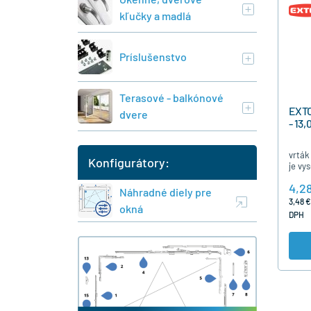
kľučky a madlá
Príslušenstvo
Terasové - balkónové
EXTO
dvere
- 13
vrták
Konfigurátory:
je vy
13,0 
4,2
Náhradné diely pre
3,48 €
okná
DPH