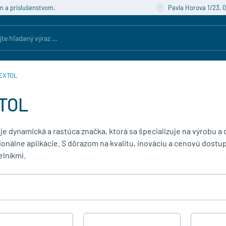
m a príslušenstvom.
Pavla Horova 1/23, 
EXTOL
TOL
e dynamická a rastúca značka, ktorá sa špecializuje na výrobu a 
ionálne aplikácie. S dôrazom na kvalitu, inováciu a cenovú dos
lníkmi.