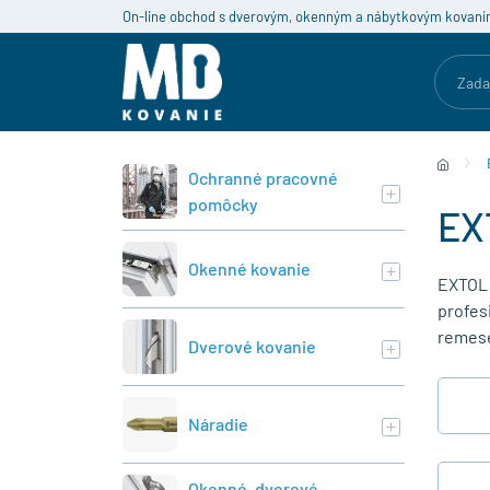
On-line obchod s dverovým, okenným a nábytkovým kovaní
Ochranné pracovné
pomôcky
EX
Okenné kovanie
EXTOL j
profes
remese
Dverové kovanie
Náradie
Okenné, dverové