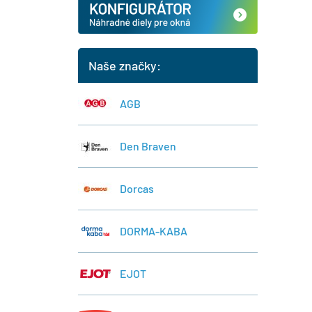
Naše značky:
AGB
Den Braven
Dorcas
DORMA-KABA
EJOT