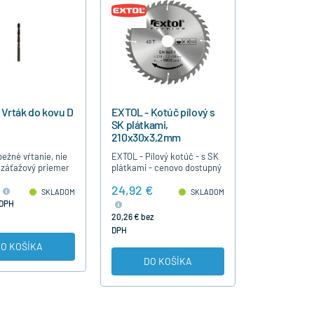
 Vrták do kovu D
EXTOL - Kotúč pílový s
SK plátkami,
210x30x3,2mm
bežné vŕtanie, nie
EXTOL - Pílový kotúč - s SK
 záťažový priemer
plátkami - cenovo dostupný
ýrobca EXTOL
rezný kotúč.
24,92 €
SKLADOM
SKLADOM
 DPH
20,26 € bez
DPH
O KOŠÍKA
DO KOŠÍKA