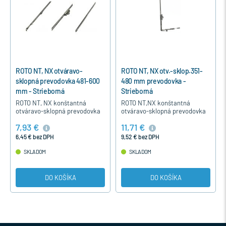
ROTO NT, NX otváravo-
ROTO NT, NX otv.-sklop.351-
sklopná prevodovka 481-600
480 mm prevodovka -
mm - Strieborná
Strieborná
ROTO NT, NX konštantná
ROTO NT,NX konštantná
otváravo-sklopná prevodovka
otváravo-sklopná prevodovka
č. 259830 je určená pre
je určená pre otváravo-sklopné
7,93 €
11,71 €
otváravo-sklopné a otváravé
a otváravé okná pre výšku v
okná pre výšku v drážke
drážke kovania 351-480 mm.…
6,45 € bez DPH
9,52 € bez DPH
kovania 481…
SKLADOM
SKLADOM
DO KOŠÍKA
DO KOŠÍKA