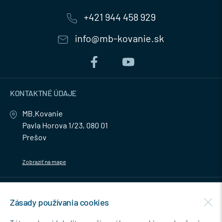
+421 944 458 929
info@mb-kovanie.sk
KONTAKTNÉ ÚDAJE
MB.Kovanie
Pavla Horova 1/23, 080 01
Prešov
Zobraziť na mape
MENU
Zásady používania cookies
NEWSLETTER