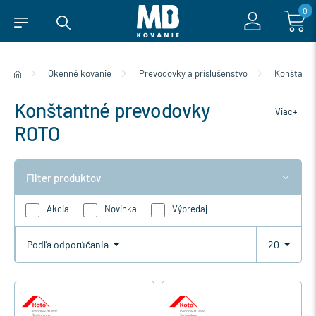
0
Okenné kovanie
Prevodovky a príslušenstvo
Konštantn
Konštantné prevodovky
Viac+
ROTO
Filter produktov
Akcia
Novinka
Výpredaj
Podľa odporúčania
20