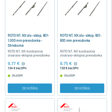
ROTO NT, NX otv.-sklop. 801-
ROTO NT, NX otv.-sklop. 601-
1.000 mm prevodovka -
800 mm prevodovka
Strieborná
ROTO NT, NX konštantná
ROTO NT, NX konštantná
otváravo-sklopná prevodovka
otváravo-sklopná prevodovka
je určená pre otváravo-sklopné
je určená pre otváravo-sklopné
9,77 €
9,75 €
a otváravé okná pre výšku v
a otváravé okná pre výšku v
drážke kovania 801-1000 mm.
drážke kovania 601-800 mm.
7,94 € bez DPH
7,93 € bez DPH
SKLADOM
SKLADOM
DO KOŠÍKA
DO KOŠÍKA