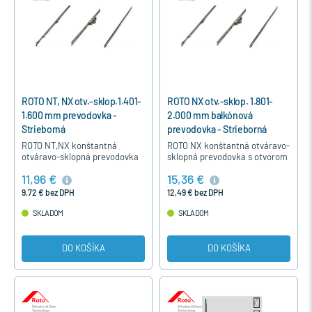
ROTO NT, NX otv.-sklop.1.401-
ROTO NX otv.-sklop. 1.801-
1.600 mm prevodovka -
2.000 mm balkónová
Strieborná
prevodovka - Strieborná
ROTO NT,NX konštantná
ROTO NX konštantná otváravo-
otváravo-sklopná prevodovka
sklopná prevodovka s otvorom
je určená pre otváravo-sklopné
na balkónovú záklapku, je
11,96 €
15,36 €
a otváravé okná pre výšku v
určená pre otváravo-sklopné a
drážke kovania 1401-1600 mm.
otváravé balkónové dvere…
9,72 € bez DPH
12,49 € bez DPH
SKLADOM
SKLADOM
DO KOŠÍKA
DO KOŠÍKA