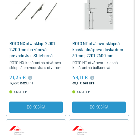
ROTO NX otv.-sklop. 2.001-
ROTO NT otváravo-sklopná
2.200 mm balkónová
konštantná prevodovka dorn
prevodovka - Strieborná
30 mm, 2201-2400 mm
ROTO NX konštantná otváravo-
ROTO NT otváravo-sklopná
sklopná prevodovka s otvorom
konštantná balkónová
na balkónovú záklapku, je
prevodovka je určená pre
21,35 €
48,11 €
určená pre otváravo-sklopné a
otváravo-sklopné, otváravé a
otváravé balkónové dvere…
posuvné balkónové a terasové
17,36 € bez DPH
39,11 € bez DPH
dvere pre…
SKLADOM
SKLADOM
DO KOŠÍKA
DO KOŠÍKA