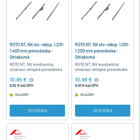
ROTO NT, NX otv.-sklop. 1.201-
ROTO NT, NX otv.-sklop. 1.001-
1.400 mm prevodovka -
1.200 mm prevodovka -
Strieborná
Strieborná
ROTO NT, NX konštantná
ROTO NT, NX konštantná
otváravo-sklopná prevodovka
otváravo-sklopná prevodovka
je určená pre otváravo-sklopné
je určená pre otváravo-sklopné
10,85 €
10,98 €
a otváravé okná pre výšku v
a otváravé okná pre výšku v
drážke kovania 1201-1400 mm.
drážke kovania 1001-1200 mm.
8,82 € bez DPH
8,93 € bez DPH
SKLADOM
SKLADOM
DO KOŠÍKA
DO KOŠÍKA