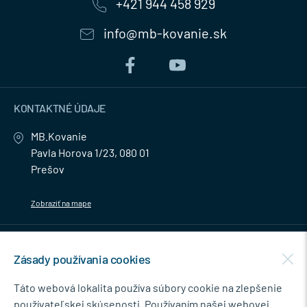
+421 944 458 929
info@mb-kovanie.sk
KONTAKTNÉ ÚDAJE
MB.Kovanie
Pavla Horova 1/23, 080 01
Prešov
Zobraziť na mape
MENU
Zásady používania cookies
NEWSLETTER
Táto webová lokalita používa súbory cookie na zlepšenie
používateľskej skúsenosti. Používaním našej webovej