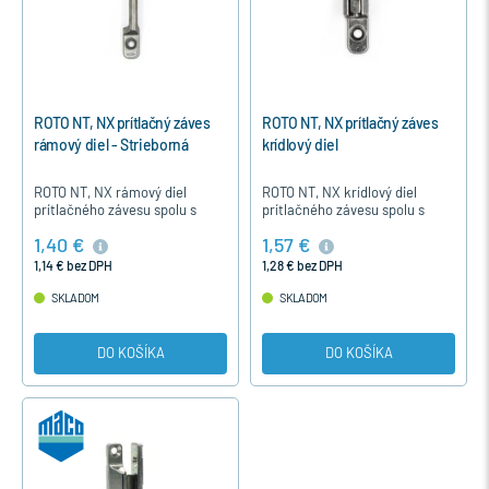
ROTO NT, NX prítlačný záves
ROTO NT, NX prítlačný záves
rámový diel - Strieborná
krídlový diel
ROTO NT, NX rámový diel
ROTO NT, NX krídlový diel
prítlačného závesu spolu s
prítlačného závesu spolu s
krídlovým dielom 281639
rámovým dielom zabezpečuje
1,40 €
1,57 €
zabezpečuje pritlačenie krídla
pritlačenie krídla k rámu a tým
k rámu a tým aj tesnenie…
aj tesnenie otváravých…
1,14 € bez DPH
1,28 € bez DPH
SKLADOM
SKLADOM
DO KOŠÍKA
DO KOŠÍKA