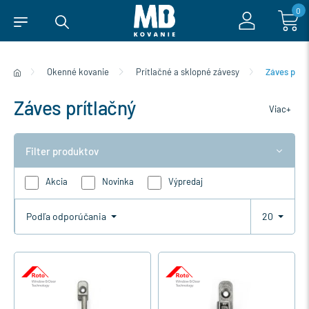
0
Okenné kovanie
Prítlačné a sklopné závesy
Záves prít
Záves prítlačný
Viac+
Filter produktov
Akcia
Novinka
Výpredaj
Podľa odporúčania
20