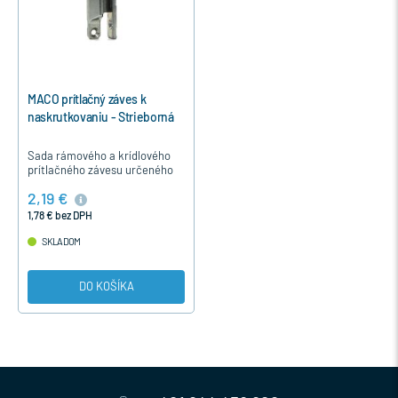
MACO prítlačný záves k
naskrutkovaniu - Strieborná
Sada rámového a krídlového
prítlačného závesu určeného
pre drevené a plastové
2,19 €
otváravé okná a balkónové
dvere okuté s kovaním MACO
1,78 € bez DPH
MULTI…
SKLADOM
DO KOŠÍKA