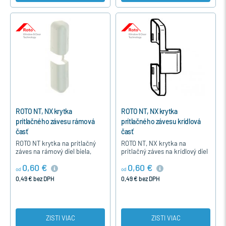
ROTO NT, NX krytka
ROTO NT, NX krytka
prítlačného závesu rámová
prítlačného závesu krídlová
časť
časť
ROTO NT krytka na prítlačný
ROTO NT, NX krytka na
záves na rámový diel biela,
prítlačný záves na krídlový diel
bronz.
biela alebo bronz.
0,60 €
0,60 €
od
od
0,49 € bez DPH
0,49 € bez DPH
ZISTI VIAC
ZISTI VIAC