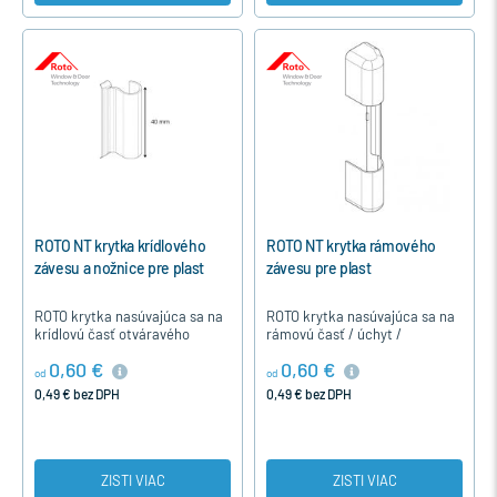
ROTO NT krytka krídlového
ROTO NT krytka rámového
závesu a nožnice pre plast
závesu pre plast
ROTO krytka nasúvajúca sa na
ROTO krytka nasúvajúca sa na
krídlovú časť otváravého
rámovú časť / úchyt /
závesu, sklopného závesu a
otváravého, sklopného závesu
0,60 €
0,60 €
rámovú nožnicu u otváravo-
a otváravo-sklopnej nožnice u
od
od
sklopného plastového okna.
plastových okien okutých…
0,49 € bez DPH
0,49 € bez DPH
ZISTI VIAC
ZISTI VIAC