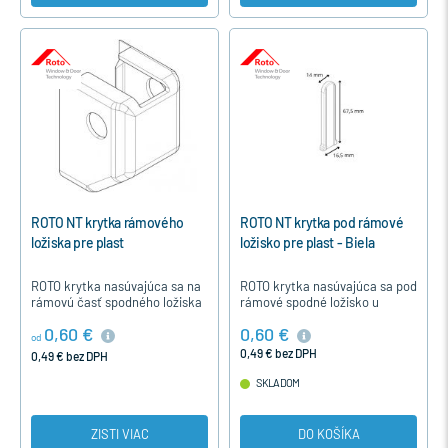
ROTO NT krytka rámového
ROTO NT krytka pod rámové
ložiska pre plast
ložisko pre plast - Biela
ROTO krytka nasúvajúca sa na
ROTO krytka nasúvajúca sa pod
rámovú časť spodného ložiska
rámové spodné ložisko u
u otváravého a otváravo-
otváravého a otváravo-
0,60 €
0,60 €
sklopného plastového okna
sklopného plastového okna
od
alebo balkónových dverí.
alebo balkónových dverí.
0,49 € bez DPH
0,49 € bez DPH
SKLADOM
ZISTI VIAC
DO KOŠÍKA