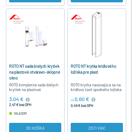
ROTO NT sada bielych krytiek
ROTO NT krytka krídlového
na plastové otváravo-sklopné
ložiska pre plast
okno
ROTO kompletná sada bielych
ROTO krytka nasúvajúca sa na
krytiek na plastové
krídlovú časť spodného ložiska
jednokrídlové otváravo-
u otváravého a otváravo-
3,04 €
0,60 €
sklopné okno alebo balkónové
sklopného plastového okna
od
dvere okuté s kovaním ROTO
alebo balkónových dverí.
2,47 € bez DPH
0,49 € bez DPH
NT.
SKLADOM
DO KOŠÍKA
ZISTI VIAC