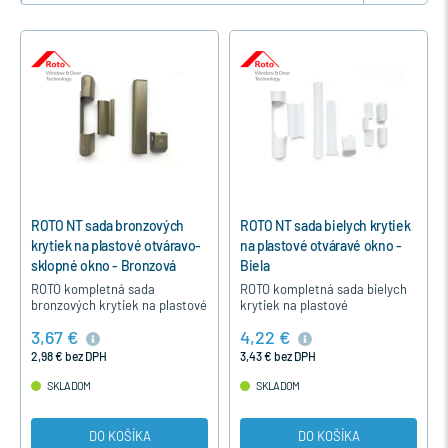
ROTO NT sada bronzových
ROTO NT sada bielych krytiek
krytiek na plastové otváravo-
na plastové otváravé okno -
sklopné okno - Bronzová
Biela
ROTO kompletná sada
ROTO kompletná sada bielych
bronzových krytiek na plastové
krytiek na plastové
jednokrídlové otváravo-
jednokrídlové otváravé okno
3,67 €
4,22 €
sklopné okno alebo balkónové
okuté s kovaním ROTO NT.
dvere okuté s kovaním ROTO
2,98 € bez DPH
3,43 € bez DPH
NT.
SKLADOM
SKLADOM
DO KOŠÍKA
DO KOŠÍKA