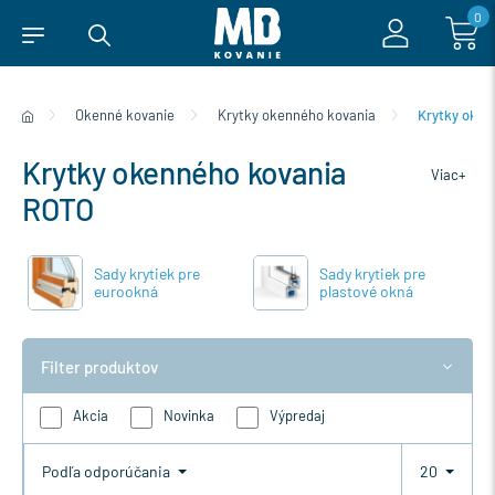
0
Okenné kovanie
Krytky okenného kovania
Krytky oken
Krytky okenného kovania
Viac+
ROTO
Sady krytiek pre
Sady krytiek pre
eurookná
plastové okná
Filter produktov
Akcia
Novinka
Výpredaj
Podľa odporúčania
20