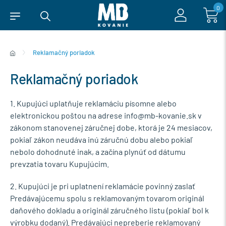
0
Reklamačný poriadok
Reklamačný poriadok
1. Kupujúci uplatňuje reklamáciu písomne alebo
elektronickou poštou na adrese info@mb-kovanie.sk v
zákonom stanovenej záručnej dobe, ktorá je 24 mesiacov,
pokiaľ zákon neudáva inú záručnú dobu alebo pokiaľ
nebolo dohodnuté inak, a začína plynúť od dátumu
prevzatia tovaru Kupujúcim.
2. Kupujúci je pri uplatnení reklamácie povinný zaslať
Predávajúcemu spolu s reklamovaným tovarom originál
daňového dokladu a originál záručného listu (pokiaľ bol k
výrobku dodaný). Predávajúci nepreberie reklamovaný