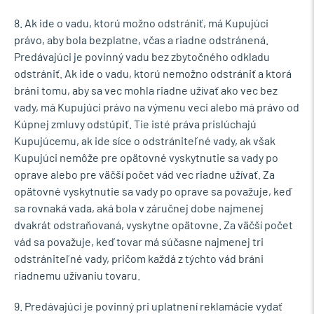
8. Ak ide o vadu, ktorú možno odstrániť, má Kupujúci
právo, aby bola bezplatne, včas a riadne odstránená.
Predávajúci je povinný vadu bez zbytočného odkladu
odstrániť. Ak ide o vadu, ktorú nemožno odstrániť a ktorá
bráni tomu, aby sa vec mohla riadne užívať ako vec bez
vady, má Kupujúci právo na výmenu veci alebo má právo od
Kúpnej zmluvy odstúpiť. Tie isté práva prislúchajú
Kupujúcemu, ak ide síce o odstrániteľné vady, ak však
Kupujúci nemôže pre opätovné vyskytnutie sa vady po
oprave alebo pre väčší počet vád vec riadne užívať. Za
opätovné vyskytnutie sa vady po oprave sa považuje, keď
sa rovnaká vada, aká bola v záručnej dobe najmenej
dvakrát odstraňovaná, vyskytne opätovne. Za väčší počet
vád sa považuje, keď tovar má súčasne najmenej tri
odstrániteľné vady, pričom každá z týchto vád bráni
riadnemu užívaniu tovaru.
9. Predávajúci je povinný pri uplatnení reklamácie vydať