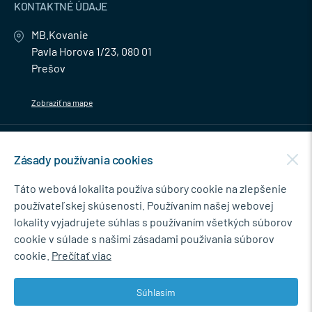
KONTAKTNÉ ÚDAJE
MB.Kovanie
Pavla Horova 1/23, 080 01
Prešov
Zobraziť na mape
MENU
Zásady používania cookies
NEWSLETTER
Táto webová lokalita používa súbory cookie na zlepšenie
používateľskej skúsenosti. Používaním našej webovej
lokality vyjadrujete súhlas s používaním všetkých súborov
cookie v súlade s našimi zásadami používania súborov
Súhlasím so spracovaním osobných údajov pre marketingové účely.
cookie.
Prečítať viac
Zásady ochrany osobných údajov
.
Súhlasím