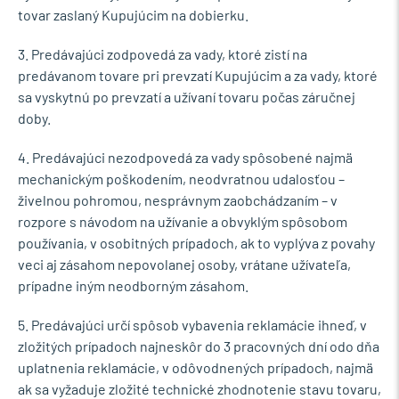
tovar zaslaný Kupujúcim na dobierku.
3. Predávajúci zodpovedá za vady, ktoré zistí na
predávanom tovare pri prevzatí Kupujúcim a za vady, ktoré
sa vyskytnú po prevzatí a užívaní tovaru počas záručnej
doby.
4. Predávajúci nezodpovedá za vady spôsobené najmä
mechanickým poškodením, neodvratnou udalosťou –
živelnou pohromou, nesprávnym zaobchádzaním – v
rozpore s návodom na užívanie a obvyklým spôsobom
používania, v osobitných prípadoch, ak to vyplýva z povahy
veci aj zásahom nepovolanej osoby, vrátane užívateľa,
prípadne iným neodborným zásahom.
5. Predávajúci určí spôsob vybavenia reklamácie ihneď, v
zložitých prípadoch najneskôr do 3 pracovných dní odo dňa
uplatnenia reklamácie, v odôvodnených prípadoch, najmä
ak sa vyžaduje zložité technické zhodnotenie stavu tovaru,