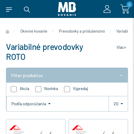
0
Okenné kovanie
Prevodovky a príslušenstvo
Variabiln
Variabilné prevodovky
Viac+
ROTO
Filter produktov
Akcia
Novinka
Výpredaj
Podľa odporúčania
20