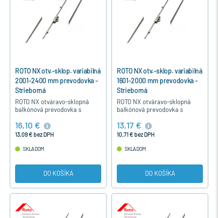
ROTO NX otv.-sklop. variabilná
ROTO NX otv.-sklop. variabilná
2001-2400 mm prevodovka -
1601-2000 mm prevodovka -
Strieborná
Strieborná
ROTO NX otváravo-sklopná
ROTO NX otváravo-sklopná
balkónová prevodovka s
balkónová prevodovka s
otvorom na balkónovú
otvorom na balkónovú
16,10 €
13,17 €
záklapku, je určená pre
záklapku, je určená pre
otváravo-sklopné a otváravé
otváravo-sklopné a otváravé
13,09 € bez DPH
10,71 € bez DPH
balkónové dvere…
balkónové dvere…
SKLADOM
SKLADOM
DO KOŠÍKA
DO KOŠÍKA