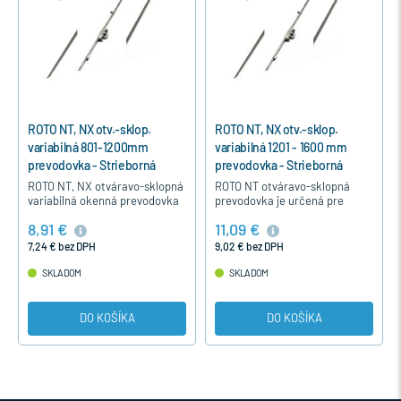
ROTO NT, NX otv.-sklop.
ROTO NT, NX otv.-sklop.
variabilná 801-1200mm
variabilná 1201 - 1600 mm
prevodovka - Strieborná
prevodovka - Strieborná
ROTO NT, NX otváravo-sklopná
ROTO NT otváravo-sklopná
variabilná okenná prevodovka
prevodovka je určená pre
je určená pre otváravo-sklopné
otváravo-sklopné a otváravé
8,91 €
11,09 €
a otváravé okná pre výšku v
okná pre výšku v drážke
drážke kovania 801…
kovania 1201-1600 mm.
7,24 € bez DPH
9,02 € bez DPH
SKLADOM
SKLADOM
DO KOŠÍKA
DO KOŠÍKA