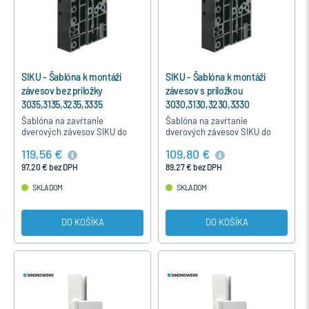
SIKU - Šablóna k montáži
SIKU - Šablóna k montáži
závesov bez príložky
závesov s príložkou
3035,3135,3235,3335
3030,3130,3230,3330
Šablóna na zavŕtanie
Šablóna na zavŕtanie
dverových závesov SIKU do
dverových závesov SIKU do
plastových dverí je
plastových dverí je
119,56 €
109,80 €
pomocníkom pri výrobe dverí.
pomocníkom pri výrobe dverí.
Pomocou šablóny dosiahnete
Pomocou šablóny dosiahnete
97,20 € bez DPH
89,27 € bez DPH
precízne…
precízne…
SKLADOM
SKLADOM
DO KOŠÍKA
DO KOŠÍKA