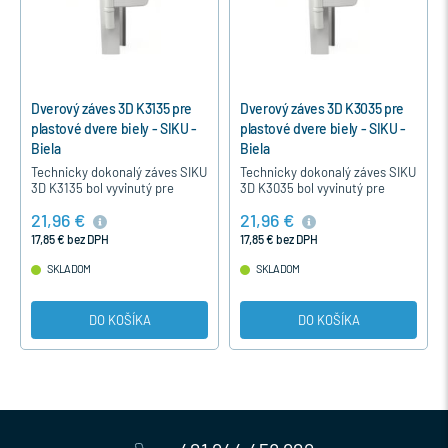
Dverový záves 3D K3135 pre
Dverový záves 3D K3035 pre
plastové dvere biely - SIKU -
plastové dvere biely - SIKU -
Biela
Biela
Technicky dokonalý záves SIKU
Technicky dokonalý záves SIKU
3D K3135 bol vyvinutý pre
3D K3035 bol vyvinutý pre
moderné plastové dvere s
moderné vchodové plastové
21,96 €
21,96 €
výškou naliehavky 18-22 mm.
dvere s výškou naliehavky 15-
Záves je nastaviteľný a jeho…
19 mm. Záves je nastaviteľný…
17,85 € bez DPH
17,85 € bez DPH
SKLADOM
SKLADOM
DO KOŠÍKA
DO KOŠÍKA