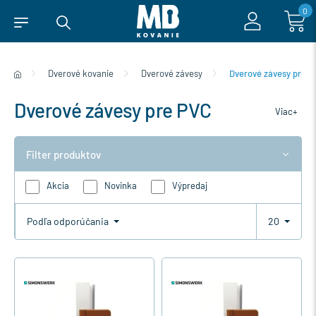
0
Dverové kovanie
Dverové závesy
Dverové závesy pre 
Dverové závesy pre PVC
Viac+
Filter produktov
Akcia
Novinka
Výpredaj
Podľa odporúčania
20