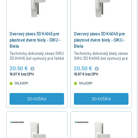
Dverový záves 3D K4145 pre
Dverový záves 3D K4045 pre
plastové dvere biely - SIKU -
plastové dvere biely - SIKU -
Biela
Biela
Technicky dokonalý záves SIKU
Technicky dokonalý biely záves
3D K4145 bol vyvinutý pre ľahké
SIKU 3D K4045 bol vyvinutý pre
moderné plastové dvere s
moderné ľahké plastové dvere
20,50 €
20,50 €
výškou naliehavky 18-22 mm.
s výškou naliehavky 15-19mm.
Záves je nastaviteľný a…
Záves je…
16,67 € bez DPH
16,67 € bez DPH
SKLADOM
SKLADOM
DO KOŠÍKA
DO KOŠÍKA