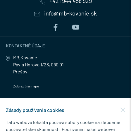
+421 944 458 929
info@mb-kovanie.sk
KONTAKTNÉ ÚDAJE
MB.Kovanie
Pavla Horova 1/23, 080 01
Prešov
Zobraziť na mape
MENU
Zásady používania cookies
NEWSLETTER
Táto webová lokalita používa súbory cookie na zlepšenie
používateľskej skúsenosti. Používaním našej webovej