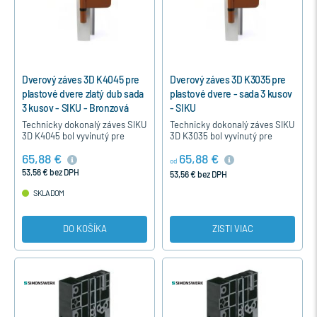
Dverový záves 3D K4045 pre
Dverový záves 3D K3035 pre
plastové dvere zlatý dub sada
plastové dvere - sada 3 kusov
3 kusov - SIKU - Bronzová
- SIKU
Technicky dokonalý záves SIKU
Technicky dokonalý záves SIKU
3D K4045 bol vyvinutý pre
3D K3035 bol vyvinutý pre
ľahšie moderné plastové dvere
moderné plastové dvere s
65,88 €
65,88 €
s výškou naliehavky 15-19mm.
výškou naliehavky 15-19 mm.
od
Záves je nastaviteľný a…
Záves je nastaviteľný a jeho…
53,56 € bez DPH
53,56 € bez DPH
SKLADOM
DO KOŠÍKA
ZISTI VIAC