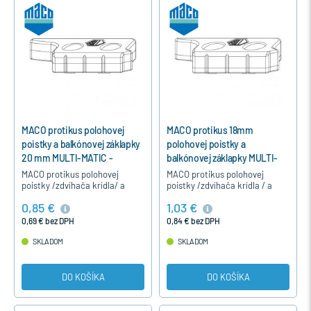
MACO protikus polohovej
MACO protikus 18mm
poistky a balkónovej záklapky
polohovej poistky a
20 mm MULTI-MATIC -
balkónovej záklapky MULTI-
Strieborná, Ľavý
MATIC - Strieborná, Pravý
MACO protikus polohovej
MACO protikus polohovej
poistky /zdvíhača krídla/ a
poistky /zdvíhača krídla / a
balkónovej záklapky na
balkónovej záklapky na
0,85 €
1,03 €
drevené okná pre hladký falc
drevené okná pre hladký falc
20 mm a okná okuté s kovaním
18 mm pre okná okuté s
0,69 € bez DPH
0,84 € bez DPH
MACO…
kovaním…
SKLADOM
SKLADOM
DO KOŠÍKA
DO KOŠÍKA