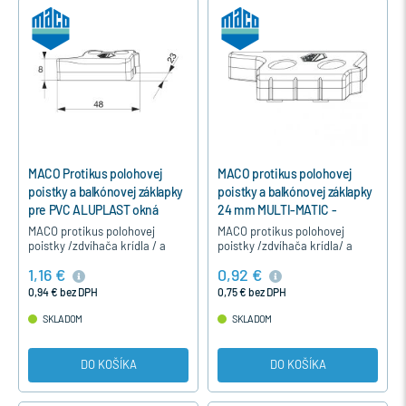
MACO Protikus polohovej
MACO protikus polohovej
poistky a balkónovej záklapky
poistky a balkónovej záklapky
pre PVC ALUPLAST okná
24 mm MULTI-MATIC -
MULTI-MATIC - Strieborná,
Strieborná, Pravý
MACO protikus polohovej
MACO protikus polohovej
Ľavý
poistky /zdvíhača krídla / a
poistky /zdvíhača krídla/ a
balkónovej záklapky na
balkónovej záklapkyna pre
1,16 €
0,92 €
plastové jednokrídlové okná
drevené okná pre hladký falc
pre profil ALUPLAST pre okná
24 mm , okná okuté s
0,94 € bez DPH
0,75 € bez DPH
okuté…
kovaním…
SKLADOM
SKLADOM
DO KOŠÍKA
DO KOŠÍKA