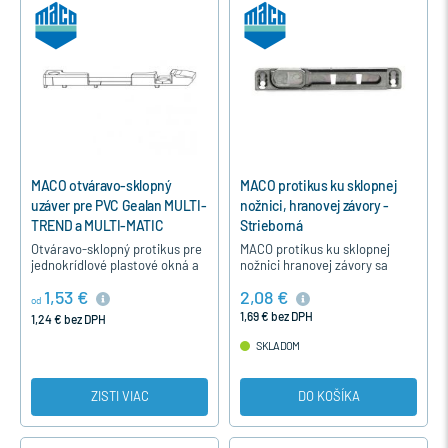
MACO otváravo-sklopný
MACO protikus ku sklopnej
uzáver pre PVC Gealan MULTI-
nožnici, hranovej závory -
TREND a MULTI-MATIC
Strieborná
Otváravo-sklopný protikus pre
MACO protikus ku sklopnej
jednokrídlové plastové okná a
nožnici hranovej závory sa
balkónové dvere pre profil
montuje do rámu sklopných
1,53 €
2,08 €
Gealan pre kovanie MACO
okien s namontovanou
od
MULTI-TREND.
sklopnou prevodovkou s
1,69 € bez DPH
1,24 € bez DPH
nožnicou pre…
SKLADOM
ZISTI VIAC
DO KOŠÍKA