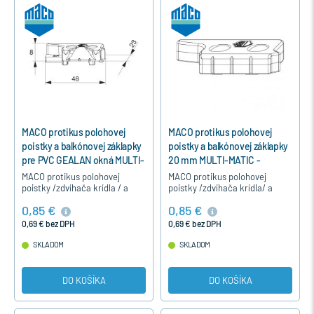
MACO protikus polohovej
MACO protikus polohovej
poistky a balkónovej záklapky
poistky a balkónovej záklapky
pre PVC GEALAN okná MULTI-
20 mm MULTI-MATIC -
MATIC - Strieborná, Ľavý
Strieborná, Pravý
MACO protikus polohovej
MACO protikus polohovej
poistky /zdvíhača krídla / a
poistky /zdvíhača krídla/ a
balkónovej záklapky na
balkónovej záklapky na
0,85 €
0,85 €
plastové jednokrídlové okná
drevené okná pre hladký falc
pre profil GEALAN okná okuté
20 mm a okná okuté s kovaním
0,69 € bez DPH
0,69 € bez DPH
s…
MACO…
SKLADOM
SKLADOM
DO KOŠÍKA
DO KOŠÍKA