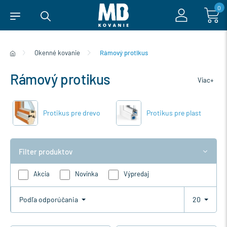
0
Okenné kovanie
Rámový protikus
Rámový protikus
Viac+
Protikus pre drevo
Protikus pre plast
Filter produktov
Akcia
Novinka
Výpredaj
Podľa odporúčania
20