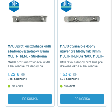
MACO protikus zdvíhača krídla
MACO otváravo-sklopný
a balkónovej záklapky 18 mm
uzáver pre hladký falc 18mm
MULTI-TREND - Strieborná
MULTI-TREND a MACO MULTI-
MATIC
MACO protikus zdvíhača krídla
Otváravo-sklopný protikus pre
a balkónovej záklapky na
drevené okná aj balkónové
drevené okná pre hladký falc
dvere pre hladký falc 18mm
1,22 €
1,53 €
18 mm, pre okná okuté s
pre kovanie MACO MULTI-
kovaním MACO MULTI-TREND.
TREND a MACO MULTI-MATIC.
0,99 € bez DPH
1,24 € bez DPH
SKLADOM
SKLADOM
DO KOŠÍKA
DO KOŠÍKA