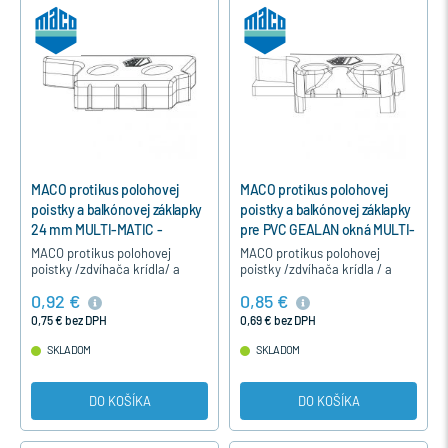
MACO protikus polohovej
MACO protikus polohovej
poistky a balkónovej záklapky
poistky a balkónovej záklapky
24 mm MULTI-MATIC -
pre PVC GEALAN okná MULTI-
Strieborná, Ľavý
MATIC - Strieborná, Pravý
MACO protikus polohovej
MACO protikus polohovej
poistky /zdvíhača krídla/ a
poistky /zdvíhača krídla / a
balkónovej záklapkyna pre
balkónovej záklapky na
0,92 €
0,85 €
drevené okná pre hladký falc
plastové jednokrídlové okná
24 mm , okná okuté s
pre profil GEALAN okná okuté
0,75 € bez DPH
0,69 € bez DPH
kovaním…
s…
SKLADOM
SKLADOM
DO KOŠÍKA
DO KOŠÍKA