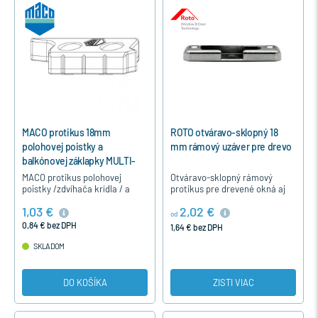
MACO protikus 18mm
ROTO otváravo-sklopný 18
polohovej poistky a
mm rámový uzáver pre drevo
balkónovej záklapky MULTI-
MATIC - Strieborná, Ľavý
MACO protikus polohovej
Otváravo-sklopný rámový
poistky /zdvíhača krídla / a
protikus pre drevené okná aj
balkónovej záklapky na
dvere na hladký falc 18mm sa
1,03 €
2,02 €
drevené okná pre hladký falc
montuje do spodnej časti rámu
od
18 mm pre okná okuté s
otváravo-skloných okien a…
0,84 € bez DPH
1,64 € bez DPH
kovaním…
SKLADOM
DO KOŠÍKA
ZISTI VIAC