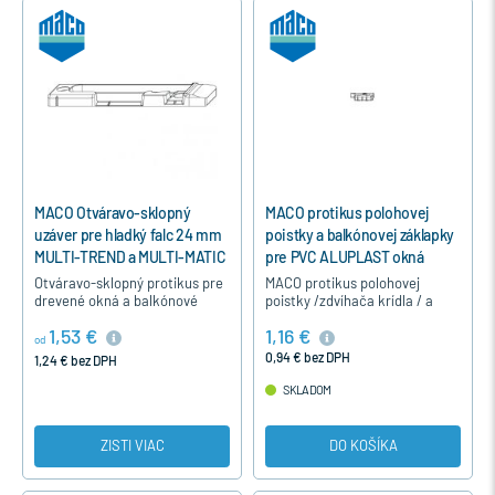
MACO Otváravo-sklopný
MACO protikus polohovej
uzáver pre hladký falc 24 mm
poistky a balkónovej záklapky
MULTI-TREND a MULTI-MATIC
pre PVC ALUPLAST okná
MULTI-MATIC - Strieborná,
Otváravo-sklopný protikus pre
MACO protikus polohovej
drevené okná a balkónové
Pravý
poistky /zdvíhača krídla / a
dvere na hladký falc 24 mm
balkónovej záklapky na
1,53 €
1,16 €
pre kovanie MACO MULTI-
plastové jednokrídlové okná
od
TREND a MACO MULTI-MATIC.
pre profil ALUPLAST pre okná
0,94 € bez DPH
1,24 € bez DPH
okuté…
SKLADOM
ZISTI VIAC
DO KOŠÍKA