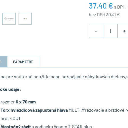
37,40 €
s DPH
bez DPH 30,41 €
-
+
S
PARAMETRE
lna pre vnútorné použitie napr. na spájanie nábytkových dielcov,s
cké údaje:
rozmer
6 x 70 mm
Torx hviezdicová zapustená hlava
MULTI /frézovacie a brzdové r
hrot 4CUT
čiastočný
závit
s vodiacim čapom T-STAR plus