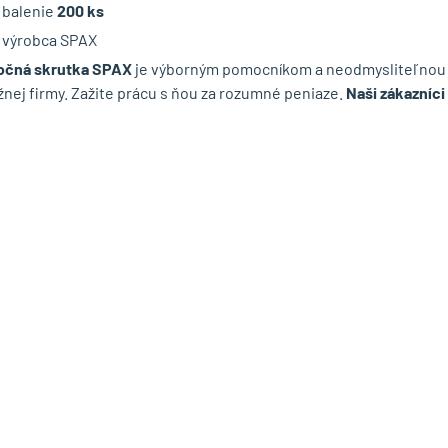
balenie
200 ks
výrobca SPAX
očná skrutka SPAX
je výborným pomocníkom a neodmysliteľnou 
nej firmy. Zažite prácu s ňou za rozumné peniaze.
Naši zákazníci