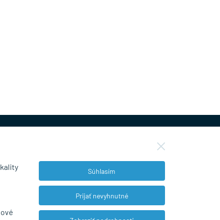
kality
Súhlasím
NEWSLETTER
Prijať nevyhnutné
bové