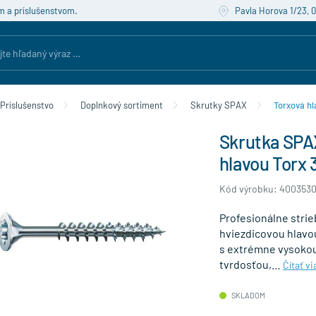
m a príslušenstvom.
Pavla Horova 1/23, 
Príslušenstvo
Doplnkový sortiment
Skrutky SPAX
Torxová hl
Skrutka SPA
hlavou Torx 
Kód výrobku: 4003530
Profesionálne strie
hviezdicovou hlavou
s extrémne vysokou
tvrdosťou,…
Čítať vi
SKLADOM