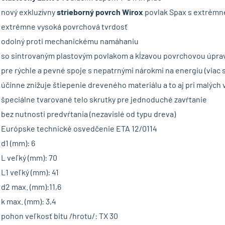
nový exkluzívny
strieborný povrch
Wirox
povlak Spax s extrémne
extrémne vysoká povrchová tvrdosť
odolný proti mechanickému namáhaniu
so sintrovaným plastovým povlakom a kĺzavou povrchovou úpra
pre rýchle a pevné spoje s nepatrnými nárokmi na energiu (viac 
účinne znižuje štiepenie dreveného materiálu a to aj pri malých 
špeciálne tvarované telo skrutky pre jednoduché zavŕtanie
bez nutnosti predvŕtania (nezavislé od typu dreva)
Európske technické osvedčenie ETA 12/0114
d1 (mm): 6
L veľký (mm): 70
L1 veľký (mm): 41
d2 max. (mm):11,6
k max. (mm): 3,4
pohon veľkosť bitu /hrotu/: TX 30