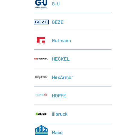
G-U
GEZE
Gutmann
HECKEL
HexArmor
HOPPE
lllbruck
Maco