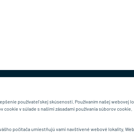
@mb-kovanie.sk
lepšenie používateľskej skúsenosti. Používaním našej webovej lo
v cookie v súlade s našimi zásadami používania súborov cookie.
čnosti
Doručenie a osobný odber
 vášho počítača umiestňujú vami navštívené webové lokality. We