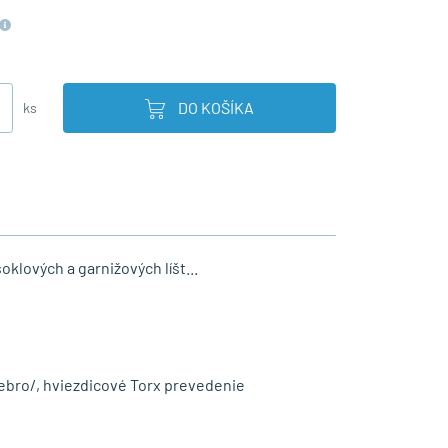
DO KOŠÍKA
ks
oklových a garnižových líšt...
ebro/, hviezdicové Torx prevedenie