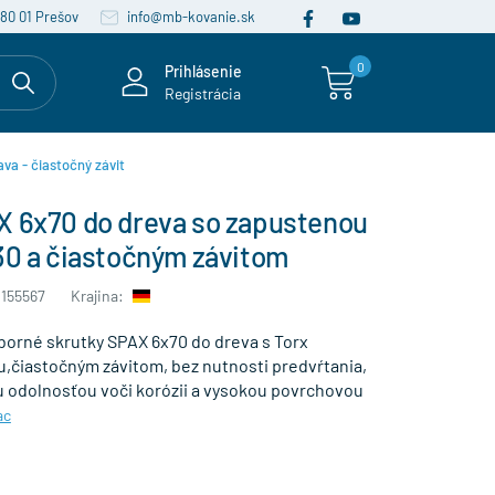
080 01 Prešov
info@mb-kovanie.sk
0
Prihlásenie
Registrácia
ava - čiastočný závit
X 6x70 do dreva so zapustenou
30 a čiastočným závitom
155567
Krajina:
borné skrutky SPAX 6x70 do dreva s Torx
,čiastočným závitom, bez nutnosti predvŕtania,
 odolnosťou voči korózii a vysokou povrchovou
ac