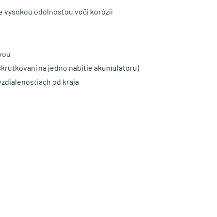
 vysokou odolnosťou voči korózii
vou
skrutkovaní na jedno nabitie akumulátoru)
vzdialenostiach od kraja