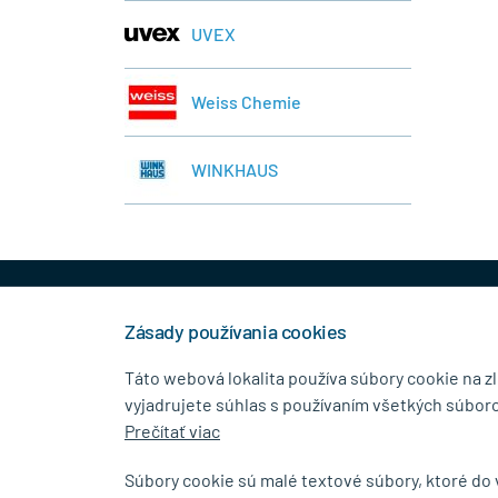
UVEX
Weiss Chemie
WINKHAUS
+421 944 458 929
info
Zásady používania cookies
Táto webová lokalita používa súbory cookie na z
vyjadrujete súhlas s používaním všetkých súboro
KONTAKTNÉ ÚDAJE
MENU
Prečítať viac
MB.Kovanie
O Spolo
Súbory cookie sú malé textové súbory, ktoré do
Pavla Horova 1/23, 080 01