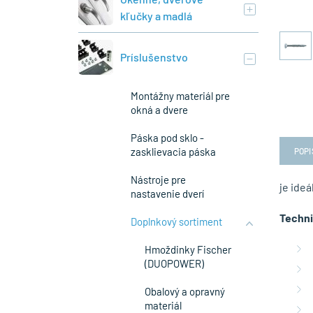
kľučky a madlá
Príslušenstvo
Montážny materiál pre
okná a dvere
Páska pod sklo -
zasklievacia páska
POPI
Nástroje pre
je ideá
nastavenie dverí
Techni
Doplnkový sortiment
Hmoždinky Fischer
(DUOPOWER)
Obalový a opravný
materiál