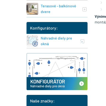
Terasové - balkónové
dvere
Výnim
montáž
Konfigurátory:
Náhradné diely pre
okná
Naše značky: