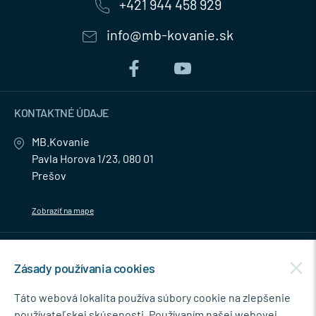
+421 944 458 929
info@mb-kovanie.sk
KONTAKTNÉ ÚDAJE
MB.Kovanie
Pavla Horova 1/23, 080 01
Prešov
Zobraziť na mape
MENU
Zásady používania cookies
NEWSLETTER
Táto webová lokalita používa súbory cookie na zlepšenie
používateľskej skúsenosti. Používaním našej webovej