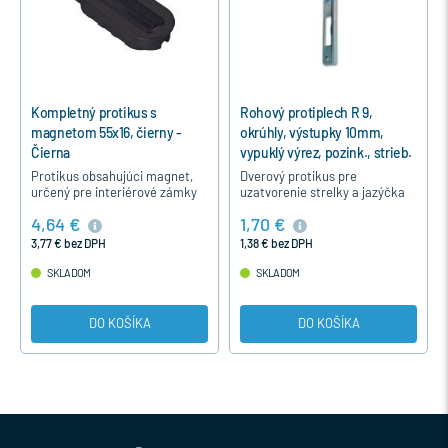
Kompletný protikus s
Rohový protiplech R 9,
magnetom 55x16, čierny -
okrúhly, výstupky 10mm,
Čierna
vypuklý výrez, pozink., strieb.
- Strieborná
Protikus obsahujúci magnet,
Dverový protikus pre
určený pre interiérové zámky
uzatvorenie strelky a jazýčka
AGB.
dverného interierového zámku
4,64 €
1,70 €
GEGE.
3,77 € bez DPH
1,38 € bez DPH
SKLADOM
SKLADOM
DO KOŠÍKA
DO KOŠÍKA