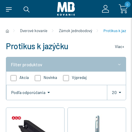
0
Dverové kovanie
Zámok jednobodový
Protikus k jazýč
Protikus k jazýčku
Viac+
Filter produktov
Akcia
Novinka
Výpredaj
Podľa odporúčania
20