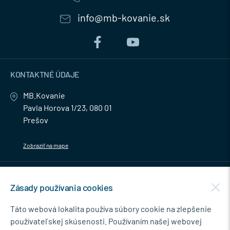
info@mb-kovanie.sk
KONTAKTNÉ ÚDAJE
MB.Kovanie
Pavla Horova 1/23, 080 01
Prešov
Zobraziť na mape
MENU
Zásady používania cookies
NEWSLETTER
Táto webová lokalita používa súbory cookie na zlepšenie
používateľskej skúsenosti. Používaním našej webovej