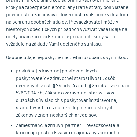
kroky na zabezpečenie toho, aby tretie strany boli viazané
povinnosťou zachovávať dôvernosť a súkromie vzhľadom
na ochranu osobných údajov. Prevádzkovateľ môže v
niektorých špecifických prípadoch využívať Vaše údaje na
účely priameho marketingu, v prípadoch, kedy sa to
vyžaduje na základe Vami udeleného súhlasu.
Osobné údaje neposkytneme tretím osobám, s výnimkou:
príslušnej zdravotnej poisťovne, iných
poskytovateľov zdravotnej starostlivosti, osôb
uvedených v ust. § 24 ods. 4 a ust. § 25 ods. 1 zákona č.
576/2004 Zb. Zákona o zdravotnej starostlivosti,
službách súvisiacich s poskytovaním zdravotnej
starostlivosti a o zmene a doplnení niektorých
zákonov v znení neskorších predpisov,
Zamestnanci a zmluvní partneri Prevádzkovateľa,
ktorí majú prístup k vašim údajom, aby vám mohli