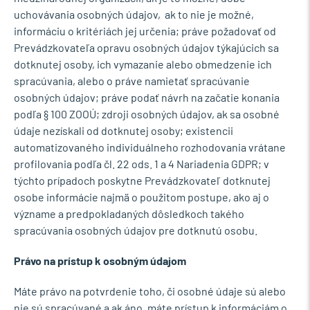
uchovávania osobných údajov, ak to nie je možné,
informáciu o kritériách jej určenia; práve požadovať od
Prevádzkovateľa opravu osobných údajov týkajúcich sa
dotknutej osoby, ich vymazanie alebo obmedzenie ich
spracúvania, alebo o práve namietať spracúvanie
osobných údajov; práve podať návrh na začatie konania
podľa § 100 ZOOÚ; zdroji osobných údajov, ak sa osobné
údaje nezískali od dotknutej osoby; existencii
automatizovaného individuálneho rozhodovania vrátane
profilovania podľa čl. 22 ods. 1 a 4 Nariadenia GDPR; v
týchto prípadoch poskytne Prevádzkovateľ dotknutej
osobe informácie najmä o použitom postupe, ako aj o
význame a predpokladaných dôsledkoch takého
spracúvania osobných údajov pre dotknutú osobu.
Právo na prístup k osobným údajom
Máte právo na potvrdenie toho, či osobné údaje sú alebo
nie sú spracúvané a ak áno, máte prístup k informáciám o