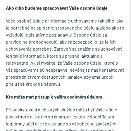
Ako dlho budeme spracovávať Vaše osobné údaje
Vaše osobné údaje a informácie uchovávame tak dlho, ako
je potrebné na splnenie stanoveného účelu a/alebo ako to
vyžadujú legislatívne požiadavky. Osobné údaje sa
pravidelne prehodnocujú, aby sa zabezpečilo, že je ich
uchovávanie potrebné. Zároveň sa snažíme sa uchovávať
len také informácie, ktoré sú presné, aktuálne a
relevantné. Ak si myslíte, že Vaše osobné údaje, ktoré o
Vás spracúvame sú nesprávne, neváhajte nás kontaktovať
prostredníctvom dostupných kanálov, aby sme urobili
príslušné kroky na nápravu.
Kto môže mať prístup k vašim osobným údajom
Pri poskytovaní niektorých služieb môžu byť Vaše údaje
poskytnuté aj tretím stranám, ak existuje špecifický a
legitímny účel a je to v súlade so všeobecne záväznými
právnymi predpismi a kde sa prijmú všetky primerané