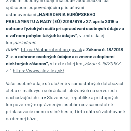
S Vašimi osobnými údajmi sa bude zaobchádzať iba
spôsobom odpovedajúcim príslušnými
ustanoveniami
„NARIADENIA EURÓPSKEHO
PARLAMENTU A RADY (EÚ) 2016/679 z 27. apríla 2016 o
ochrane fyzických osôb pri spracúvaní osobných údajov a
o voľnom pohybe takýchto údajov“
, v texte ďalej
len
„nariadenie
GDPR“
-
https://dataprotection.gov.sk
a
Zákona č. 18/2018
Z. z. o ochrane osobných údajov a o zmene a doplnení
niektorých zákonov“
, v texte ďalej len
„zákon č. 18/2018 Z.
z.“
-
https://www.slov-lex.sk/
.
Vaše osobné údaje sú uložené v samostatných databázach
alebo e-mailových schránkach uložených na serveroch
nachádzajúcich sa v Slovenskej republike a prístupných
len povereným oprávneným osobám cez samostatné
prihlasovacie meno a silné heslo. Tieto dáta sú zálohované
na dennej báze.