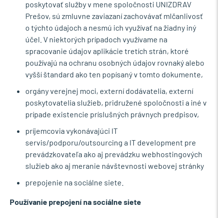
poskytovať služby v mene spoločnosti UNIZDRAV
Prešov, sú zmluvne zaviazaní zachovávať mlčanlivosť
o týchto údajoch a nesmú ich využívať na žiadny iný
účel. V niektorých prípadoch využívame na
spracovanie údajov aplikácie tretích strán, ktoré
používajú na ochranu osobných údajov rovnaký alebo
vyšší štandard ako ten popísaný v tomto dokumente,
orgány verejnej moci, externí dodávatelia, externí
poskytovatelia služieb, pridružené spoločnosti a iné v
prípade existencie príslušných právnych predpisov,
príjemcovia vykonávajúci IT
servis/podporu/outsourcing a IT development pre
prevádzkovateľa ako aj prevádzku webhostingových
služieb ako aj meranie návštevnosti webovej stránky
prepojenie na sociálne siete.
Používanie prepojení na sociálne siete