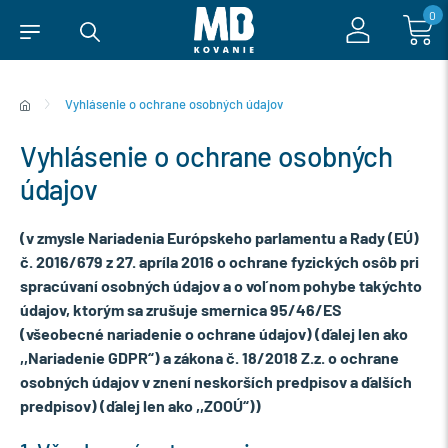
0
Vyhlásenie o ochrane osobných údajov
Vyhlásenie o ochrane osobných
údajov
(v zmysle Nariadenia Európskeho parlamentu a Rady (EÚ)
č. 2016/679 z 27. apríla 2016 o ochrane fyzických osôb pri
spracúvaní osobných údajov a o vo
ľ
nom pohybe takýchto
údajov, ktorým sa zrušuje smernica 95/46/ES
(všeobecné nariadenie o ochrane údajov) (ďalej len ako
,,Nariadenie GDPR“) a zákona č. 18/2018 Z.z. o ochrane
osobných údajov v znení neskorších predpisov a ďalších
predpisov) (ďalej len ako ,,ZOOÚ“))