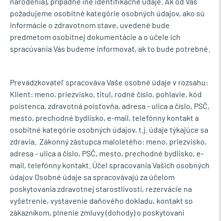
narodenia), prípadne iné identifikačné údaje. Ak od Vás
požadujeme osobitné kategórie osobných údajov, ako sú
informácie o zdravotnom stave, uvedené bude
predmetom osobitnej dokumentácie a o účele ich
spracúvania Vás budeme informovať, ak to bude potrebné.
Prevádzkovateľ spracováva Vaše osobné údaje v rozsahu:
Klient: meno, priezvisko, titul, rodné číslo, pohlavie, kód
poistenca, zdravotná poisťovňa, adresa - ulica a číslo, PSČ,
mesto, prechodné bydlisko, e-mail, telefónny kontakt a
osobitné kategórie osobných údajov, t.j. údaje týkajúce sa
zdravia. Zákonný zástupca maloletého: meno, priezvisko,
adresa - ulica a číslo, PSČ, mesto, prechodné bydlisko, e-
mail, telefónny kontakt. Účel spracovania Vašich osobných
údajov Osobné údaje sa spracovávajú za účelom
poskytovania zdravotnej starostlivosti, rezervácie na
vyšetrenie, vystavenie daňového dokladu, kontakt so
zákazníkom, plnenie zmluvy (dohody) o poskytovaní