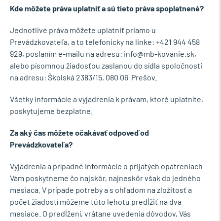
Kde môžete práva uplatniť a sú tieto práva spoplatnené?
Jednotlivé práva môžete uplatniť priamo u
Prevádzkovateľa, a to telefonicky na linke: +421 944 458
929, poslaním e-mailu na adresu: info@mb-kovanie.sk,
alebo písomnou žiadosťou zaslanou do sídla spoločnosti
na adresu: Školská 2383/15, 080 06 Prešov.
Všetky informácie a vyjadrenia k právam, ktoré uplatníte,
poskytujeme bezplatne.
Za aký čas môžete očakávať odpoveď od
Prevádzkovateľa?
Vyjadrenia a prípadné informácie o prijatých opatreniach
Vám poskytneme čo najskôr, najneskôr však do jedného
mesiaca. V prípade potreby a s ohľadom na zložitosť a
počet žiadostí môžeme túto lehotu predĺžiť na dva
mesiace. O predĺžení, vrátane uvedenia dôvodov, Vás