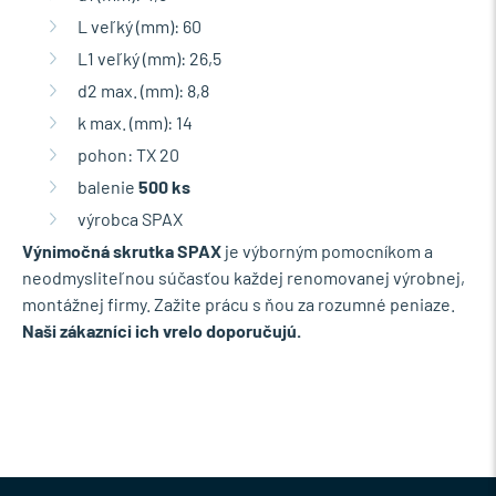
L veľký (mm): 60
L1 veľký (mm): 26,5
d2 max. (mm): 8,8
k max. (mm): 14
pohon: TX 20
balenie
500 ks
výrobca SPAX
Výnimočná skrutka SPAX
je výborným pomocníkom a
neodmysliteľnou súčasťou každej renomovanej výrobnej,
montážnej firmy. Zažite prácu s ňou za rozumné peniaze.
Naši zákazníci ich vrelo doporučujú.