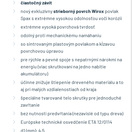
čiastočný
závit
nový exkluzívny
strieborný povrch
Wirox
povlak
Spax s extrémne vysokou odolnosťou voči korózii
extrémne vysoká povrchová tvrdosť
odolný proti mechanickému namáhaniu
so sintrovaným plastovým povlakom a kĺzavou
povrchovou úpravou
pre rýchle a pevné spoje s nepatrnými nárokmi na
energiu (viac skrutkovaní na jedno nabitie
akumulátoru)
účinne znižuje štiepenie dreveného materiálu a to
aj pri malých vzdialenostiach od kraja
špeciálne tvarované telo skrutky pre jednoduché
zavŕtanie
bez nutnosti predvŕtania (nezavislé od typu dreva)
Európske technické osvedčenie ETA 12/0114
d1 (mm): 4,5