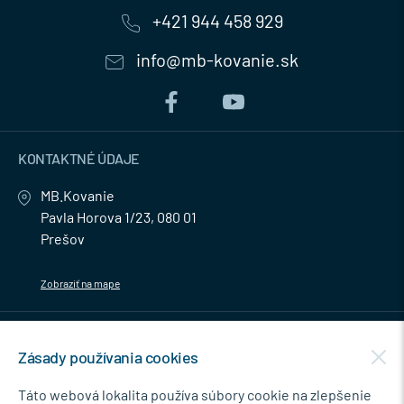
+421 944 458 929
info@mb-kovanie.sk
KONTAKTNÉ ÚDAJE
MB.Kovanie
Pavla Horova 1/23, 080 01
Prešov
Zobraziť na mape
MENU
Zásady používania cookies
NEWSLETTER
Táto webová lokalita používa súbory cookie na zlepšenie