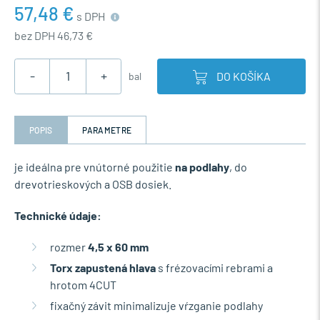
57,48 €
s DPH
bez DPH 46,73 €
-
+
DO KOŠÍKA
bal
POPIS
PARAMETRE
je ideálna pre vnútorné použitie
na podlahy
, do
drevotrieskových a OSB dosiek.
Technické údaje:
rozmer
4,5 x 60 mm
Torx zapustená hlava
s frézovacími rebrami a
hrotom 4CUT
fixačný závit minimalizuje vŕzganie podlahy