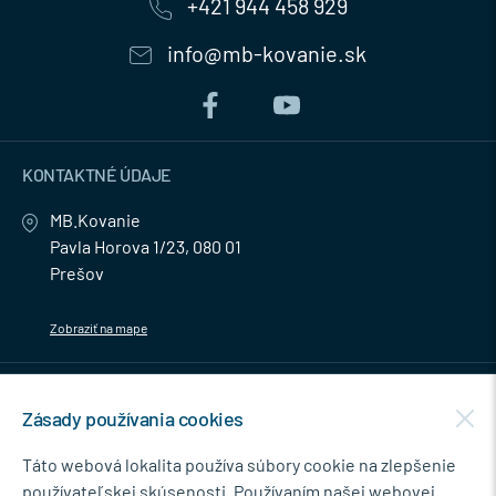
+421 944 458 929
info@mb-kovanie.sk
KONTAKTNÉ ÚDAJE
MB.Kovanie
Pavla Horova 1/23, 080 01
Prešov
Zobraziť na mape
MENU
Zásady používania cookies
NEWSLETTER
Táto webová lokalita používa súbory cookie na zlepšenie
používateľskej skúsenosti. Používaním našej webovej