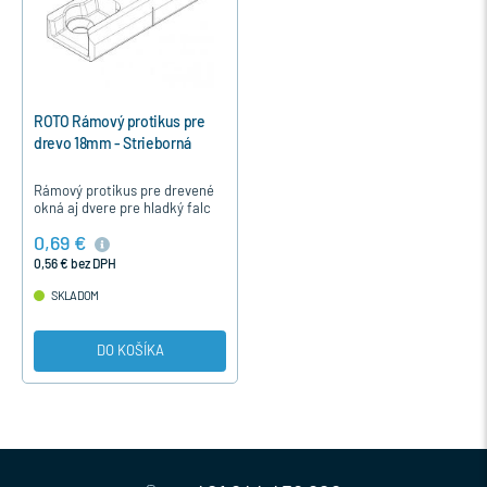
ROTO Rámový protikus pre
drevo 18mm - Strieborná
Rámový protikus pre drevené
okná aj dvere pre hladký falc
18mm na kovanie ROTO s
0,69 €
uzáverom E - rolnička a
uzáverom P-hríbik.
0,56 € bez DPH
SKLADOM
DO KOŠÍKA