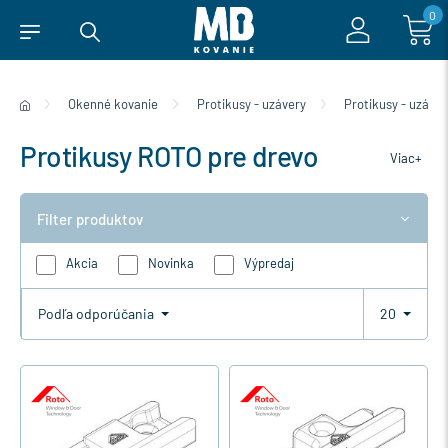
0
Okenné kovanie
Protikusy - uzávery
Protikusy - uzáve
Protikusy ROTO pre drevo
Viac+
Filter produktov
Akcia
Novinka
Výpredaj
Podľa odporúčania
20