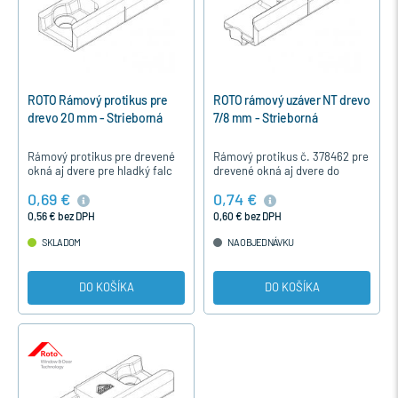
ROTO Rámový protikus pre
ROTO rámový uzáver NT drevo
drevo 20 mm - Strieborná
7/8 mm - Strieborná
Rámový protikus pre drevené
Rámový protikus č. 378462 pre
okná aj dvere pre hladký falc
drevené okná aj dvere do
20 mm na kovanie ROTO s
drážky v ráme 7/8 mm na
0,69 €
0,74 €
uzáverom E - rolnička a
kovanie ROTO s uzáverom E -
uzáverom P-hríbik.
rolnička a uzáverom P-hríbik.
0,56 € bez DPH
0,60 € bez DPH
SKLADOM
NA OBJEDNÁVKU
DO KOŠÍKA
DO KOŠÍKA