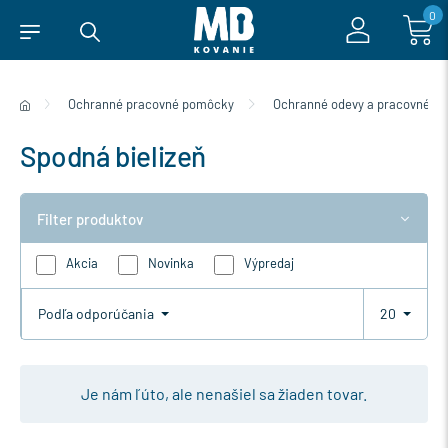
0
Ochranné pracovné pomôcky
Ochranné odevy a pracovné ob
Spodná bielizeň
Filter produktov
Akcia
Novinka
Výpredaj
Podľa odporúčania
20
Je nám ľúto, ale nenašiel sa žiaden tovar.