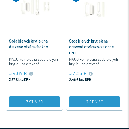
Sada bielych krytiek na
Sada bielych krytiek na
drevené otváravé okno
drevené otváravo-sklopné
okno
MACO kompletná sada bielych
MACO kompletná sada bielych
krytiek na drevené
krytiek na drevené
jednokrídlové otváravé okno
jednokrídlové otváravo-
4,64 €
3,05 €
okuté s kovaním MACO MULTI-
sklopné okno alebo balkónové
od
od
MATIC a MACO MULTI-TREND.
dvere okuté s kovaním MACO
3,77 € bez DPH
2,48 € bez DPH
MULTI-MATIC a…
ZISTI VIAC
ZISTI VIAC