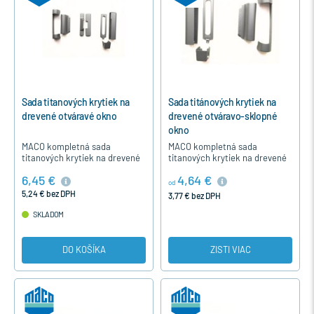
Sada titanových krytiek na
Sada titánových krytiek na
drevené otváravé okno
drevené otváravo-sklopné
okno
MACO kompletná sada
MACO kompletná sada
titanových krytiek na drevené
titanových krytiek na drevené
jednokrídlové otváravé okno
jednokrídlové otváravo-
6,45 €
4,64 €
okuté s kovaním MACO MULTI-
sklopné okno alebo balkónové
od
MATIC a MACO MULTI-TREND.
dvere okuté s kovaním MACO
5,24 € bez DPH
3,77 € bez DPH
MULTI…
SKLADOM
DO KOŠÍKA
ZISTI VIAC