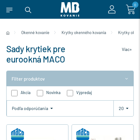
0
Okenné kovanie
Krytky okenného kovania
Krytky oke
Sady krytiek pre
Viac+
eurookná MACO
Filter produktov
Akcia
Novinka
Výpredaj
Podľa odporúčania
20