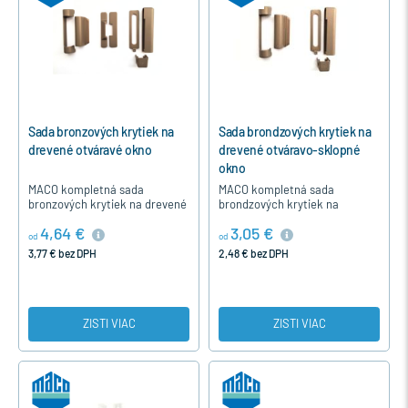
Sada bronzových krytiek na
Sada brondzových krytiek na
drevené otváravé okno
drevené otváravo-sklopné
okno
MACO kompletná sada
MACO kompletná sada
bronzových krytiek na drevené
brondzových krytiek na
jednokrídlové otváravé okno
drevené jednokrídlové
4,64 €
3,05 €
okuté s kovaním MACO MULTI-
otváravo-sklopné okno alebo
od
od
MATIC a MACO MULTI-TREND.
balkónové dvere okuté s
3,77 € bez DPH
2,48 € bez DPH
kovaním MACO MULTI…
ZISTI VIAC
ZISTI VIAC