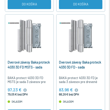
DO KOŠÍKA
DO KOŠÍKA
Dverové závesy Baka proteck
Dverové závesy Baka proteck
4030 3D FD MSTS - sada
4030 3D FD - sada
BAKA protect 4030 3D FD
BAKA protect 4030 3D FD je
MSTS je sada 3 závesov pre
sada 3 závesov pre drevené
drevené vchodové dvere s
vchodové dvere s komfortným
97,23 €
83,96 €
komfortným excentrickým
excentrickým nastavením a
nastavením a bezúdržbovým
bezúdržbovým ložiskom. Je
79,05 € bez DPH
68,26 € bez DPH
ložiskom. Je…
to…
SKLADOM
SKLADOM