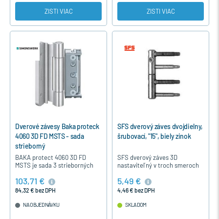
ZISTI VIAC
ZISTI VIAC
Dverové závesy Baka proteck
SFS dverový záves dvojdielny,
4060 3D FD MSTS - sada
šrubovací, "15", biely zinok
strieborný
BAKA protect 4060 3D FD
SFS dverový záves 3D
MSTS je sada 3 strieborných
nastaviteľný v troch smeroch
závesov pre drevené vchodové
je bez poistných skrutiek,
103,71 €
5,49 €
dvere s komfortným
určený pre interiérové a ľahšie
excentrickým nastavením a
vchodové dvere otváravé dnu.
84,32 € bez DPH
4,46 € bez DPH
bezúdržbovým…
…
NA OBJEDNÁVKU
SKLADOM