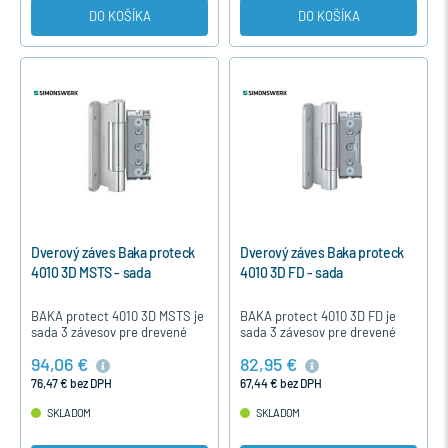
DO KOŠÍKA
DO KOŠÍKA
Dverový záves Baka proteck
Dverový záves Baka proteck
4010 3D MSTS - sada
4010 3D FD - sada
BAKA protect 4010 3D MSTS je
BAKA protect 4010 3D FD je
sada 3 závesov pre drevené
sada 3 závesov pre drevené
vchodové dvere s komfortným
vchodové dvere s komfortným
94,06 €
82,95 €
excentrickým nastavením a
excentrickým nastavením a
bezúdržbovým ložiskom. Je
bezúdržbovým ložiskom. Je
76,47 € bez DPH
67,44 € bez DPH
to…
to…
SKLADOM
SKLADOM