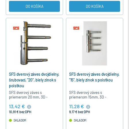
DO KOŠÍKA
DO KOŠÍKA
SFS dverový záves dvojdielny,
SFS dverový záves dvojdielny,
šrubovací, "20", biely zinok s
"15", biely zinok s poistkou
poistkou
SFS dverový záves s
SFS dverový záves s
priemerom 20 mm, 3D -
priemerom 15mm, 3D -
nastaviteľný v troch smeroch,
nastaviteľný v troch smeroch,
13,42 €
11,28 €
s poistkou je určený pre
s poistnými skrutkami je
vchodové dvere otváravé von.
určený pre vchodové dvere
10,91 € bez DPH
9,17 € bez DPH
otváravé von.
SKLADOM
SKLADOM