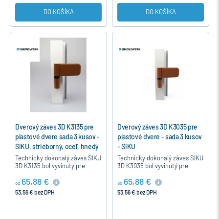
DO KOŠÍKA
DO KOŠÍKA
Dverový záves 3D K3135 pre
Dverový záves 3D K3035 pre
plastové dvere sada 3 kusov -
plastové dvere - sada 3 kusov
SIKU, strieborný, oceľ, hnedý
- SIKU
, zlatý dub
Technicky dokonalý záves SIKU
Technicky dokonalý záves SIKU
3D K3135 bol vyvinutý pre
3D K3035 bol vyvinutý pre
moderné vchodové plastové
moderné plastové dvere s
65,88 €
65,88 €
dvere s výškou naliehavky 18-
výškou naliehavky 15-19 mm.
od
od
22 mm. Záves je nastaviteľný…
Záves je nastaviteľný a jeho…
53,56 € bez DPH
53,56 € bez DPH