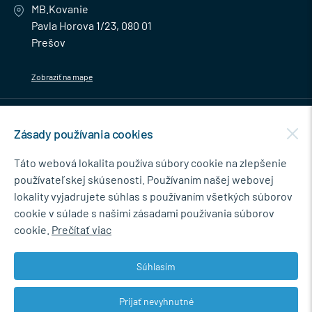
MB.Kovanie
Pavla Horova 1/23, 080 01
Prešov
Zobraziť na mape
MENU
Zásady používania cookies
NEWSLETTER
Táto webová lokalita používa súbory cookie na zlepšenie
používateľskej skúsenosti. Používaním našej webovej
lokality vyjadrujete súhlas s používaním všetkých súborov
cookie v súlade s našimi zásadami používania súborov
Súhlasím so spracovaním osobných údajov pre marketingové účely.
cookie.
Prečítať viac
Zásady ochrany osobných údajov
.
Súhlasím
Prijať nevyhnutné