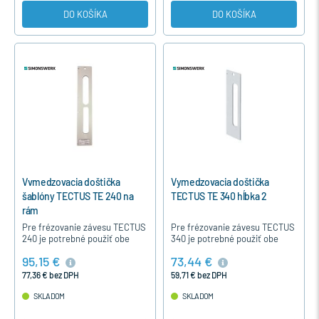
DO KOŠÍKA
DO KOŠÍKA
Vvmedzovacia doštička
Vymedzovacia doštička
šablóny TECTUS TE 240 na
TECTUS TE 340 hĺbka 2
rám
Pre frézovanie závesu TECTUS
Pre frézovanie závesu TECTUS
240 je potrebné použiť obe
340 je potrebné použiť obe
vymedzovacie doštičky - na
vymedzovacie doštičky - s
95,15 €
73,44 €
rám a krídlo.
hĺbkou 1 a s hĺbkou 2.
77,36 € bez DPH
59,71 € bez DPH
SKLADOM
SKLADOM