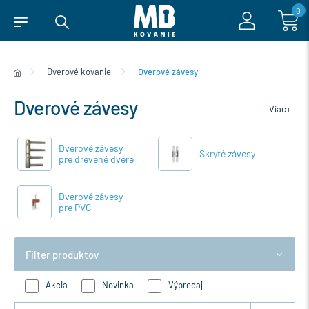
0
Dverové kovanie
Dverové závesy
Dverové závesy
Viac+
Dverové závesy
Skryté závesy
pre drevené dvere
Dverové závesy
pre PVC
Filter produktov
Akcia
Novinka
Výpredaj