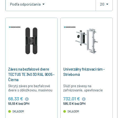
Podľa odporúčania
20
Záves na bezfalcové dvere
Univerzálny frézovací rám -
TECTUS TE 340 3D RAL 9005 -
Strieborná
Čierna
Skrytý záves pre bezfalcové
Slúži pre závesy na
dvere s obložkovou, masívnou
zafrézovanie, upevňovacie
drevenou, oceľovou alebo
púzdra a zaistenia dverí.
68,33 €
732,01 €
hliníkovou zárubňou v čiernom
prevedení.
55,55 € bez DPH
595,13 € bez DPH
SKLADOM
SKLADOM