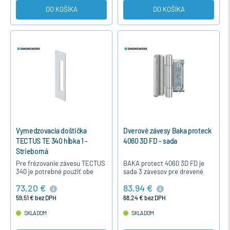
DO KOŠÍKA
DO KOŠÍKA
Vymedzovacia doštička
Dverové závesy Baka proteck
TECTUS TE 340 hĺbka 1 -
4060 3D FD - sada
Strieborná
Pre frézovanie závesu TECTUS
BAKA protect 4060 3D FD je
340 je potrebné použiť obe
sada 3 závesov pre drevené
vymedzovacie doštičky - s
vchodové dvere s komfortným
73,20 €
83,94 €
hĺbkou 1 a s hĺbkou 2.
excentrickým nastavením a
bezúdržbovým ložiskom. Je
59,51 € bez DPH
68,24 € bez DPH
to…
SKLADOM
SKLADOM