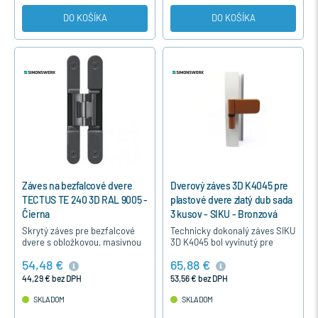
DO KOŠÍKA
DO KOŠÍKA
Záves na bezfalcové dvere
Dverový záves 3D K4045 pre
TECTUS TE 240 3D RAL 9005 -
plastové dvere zlatý dub sada
Čierna
3 kusov - SIKU - Bronzová
Skrytý záves pre bezfalcové
Technicky dokonalý záves SIKU
dvere s obložkovou, masívnou
3D K4045 bol vyvinutý pre
drevenou, oceľovou alebo
ľahšie moderné plastové dvere
54,48 €
65,88 €
hliníkovou zárubňou v čiernom
s výškou naliehavky 15-19mm.
prevedení.
Záves je nastaviteľný a…
44,29 € bez DPH
53,56 € bez DPH
SKLADOM
SKLADOM