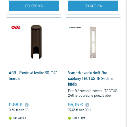
DO KOŠÍKA
DO KOŠÍKA
AGB - Plastová krytka 3D, "14",
Vvmedzovacia doštička
hnědá
šablóny TECTUS TE 240 na
krídlo
Pre frézovanie závesu TECTUS
240 je potrebné použiť obe
vymedzovacie doštičky - na
0,98 €
95,15 €
rám a krídlo.
0,80 € bez DPH
77,36 € bez DPH
SKLADOM
SKLADOM