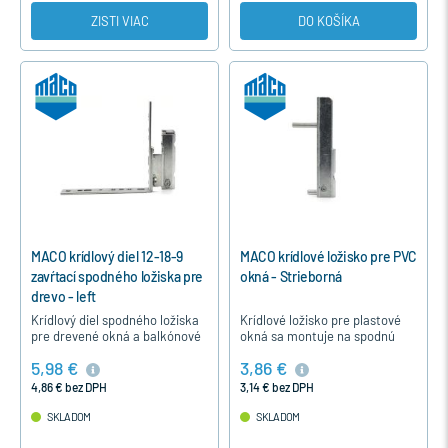
ZISTI VIAC
DO KOŠÍKA
MACO krídlový diel 12-18-9
MACO krídlové ložisko pre PVC
zavŕtací spodného ložiska pre
okná - Strieborná
drevo - left
Krídlový diel spodného ložiska
Krídlové ložisko pre plastové
pre drevené okná a balkónové
okná sa montuje na spodnú
dvere systém 12/18-9 sa
stranu krídla. Je to univerzálny
5,98 €
3,86 €
upevňuje zavŕtaním do dolného
diel pre všetky PVC okná okuté
rohu krídla okna a…
s kovaním MACO…
4,86 € bez DPH
3,14 € bez DPH
SKLADOM
SKLADOM