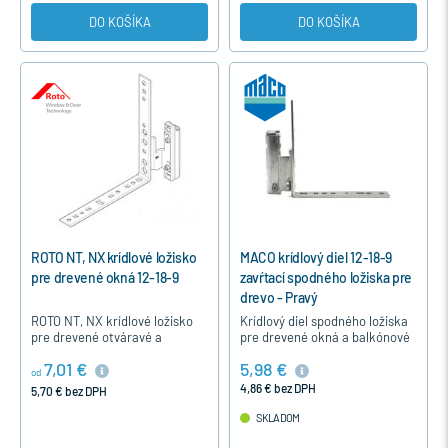
DO KOŠÍKA
DO KOŠÍKA
ROTO NT, NX krídlové ložisko
MACO krídlový diel 12-18-9
pre drevené okná 12-18-9
zavŕtací spodného ložiska pre
drevo - Pravý
ROTO NT, NX krídlové ložisko
Krídlový diel spodného ložiska
pre drevené otváravé a
pre drevené okná a balkónové
otváravo-sklopné okná systém
dvere systém 12/18-9 sa
7,01 €
5,98 €
12-18-9
upevňuje zavŕtaním do dolného
od
rohu krídla okna a…
4,86 € bez DPH
5,70 € bez DPH
SKLADOM