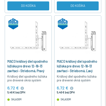
DO KOŠÍKA
DO KOŠÍKA
MACO krídlový diel spodného
MACO krídlový diel spodného
ložiska pre drevo 12-18-13
ložiska pre drevo 12-18-13
zavŕtací - Strieborná, Pravý
zavŕtací - Strieborná, Ľavý
Krídlový diel spodného ložiska
Krídlový diel spodného ložiska
pre drevené okná systém
pre drevené okná systém
12/18-13 sa upevňuje zavŕtaním
12/18-13 sa upevňuje zavŕtaním
6,72 €
6,72 €
do dolného rohu krídla okna
do dolného rohu krídla okna
okutého kovaním MACO.
okutého kovaním MACO.
5,46 € bez DPH
5,46 € bez DPH
SKLADOM
SKLADOM