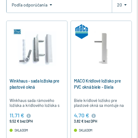
Podľa odporúčania
20
Winkhaus - sada ložiska pre
MACO Krídlové ložisko pre
plastové okná
PVC okná biele - Biela
Winkhaus sada rámového
Biele krídlové ložisko pre
ložiska a krídlového ložiska s
plastové okná sa montuje na
krytkou pre otváravé a
spodnú stranu krídla. Je to
11,71 €
4,70 €
otváravo-sklopné plastové
univerzálny diel pre všetky PVC
okná a balkónové dvere pre
okná okuté s kovaním…
9,52 € bez DPH
3,82 € bez DPH
rôzne…
SKLADOM
SKLADOM