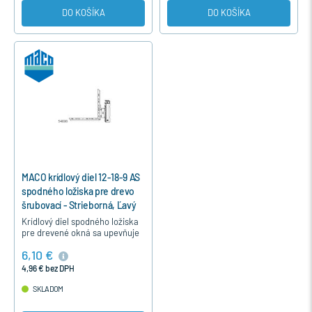
DO KOŠÍKA
DO KOŠÍKA
MACO krídlový diel 12-18-9 AS
spodného ložiska pre drevo
šrubovací - Strieborná, Ľavý
Krídlový diel spodného ložiska
pre drevené okná sa upevňuje
prišrubovaním do dolného rohu
6,10 €
krídla okna okutého kovaním
MACO.
4,96 € bez DPH
SKLADOM