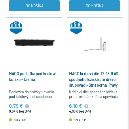
DO KOŠÍKA
DO KOŠÍKA
MACO podložka pod krídlové
MACO krídlový diel 12-18-9 AS
ložisko - Čierna
spodného ložiska pre drevo
šrubovací - Strieborná, Pravý
Podložka do drážky kovania
Krídlový diel spodného ložiska
pod krídlový diel spodného
pre drevené okná sa upevňuje
ložiska pre kovanie MACO
prišrubovaním do dolného rohu
0,79 €
6,10 €
MULTI-TREND a MACO MULTI-
krídla okna okutého kovaním
MATIC.
MACO.
0,64 € bez DPH
4,96 € bez DPH
SKLADOM
SKLADOM