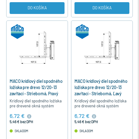
DO KOŠÍKA
DO KOŠÍKA
MACO krídlový diel spodného
MACO krídlový diel spodného
ložiska pre drevo 12/20-13
ložiska pre drevo 12/20-13
zavŕtací - Strieborná, Pravý
zavŕtací - Strieborná, Ľavý
Krídlový diel spodného ložiska
Krídlový diel spodného ložiska
pre drevené okná systém
pre drevené okná systém
12/20-13 sa upevňuje
12/20-13 sa upevňuje
6,72 €
6,72 €
zavŕtaním do dolného rohu
zavŕtaním do dolného rohu
krídla okna okutého kovaním
krídla okna okutého kovaním
5,46 € bez DPH
5,46 € bez DPH
MACO…
MACO…
SKLADOM
SKLADOM