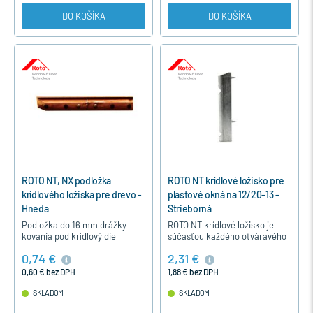
DO KOŠÍKA
DO KOŠÍKA
ROTO NT, NX podložka
ROTO NT krídlové ložisko pre
krídlového ložiska pre drevo -
plastové okná na 12/20-13 -
Hneda
Strieborná
Podložka do 16 mm drážky
ROTO NT krídlové ložisko je
kovania pod krídlový diel
súčasťou každého otváravého
spodného ložiska ROTO NT a
a otváravo-sklopného
0,74 €
2,31 €
NX pre drevené okná.
plastového okna alebo
balkónových dverí pre systém
0,60 € bez DPH
1,88 € bez DPH
12/20-13.…
SKLADOM
SKLADOM