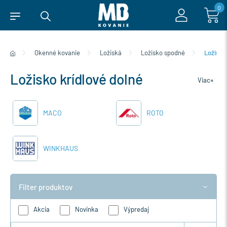
0
Okenné kovanie
Ložiská
Ložisko spodné
Ložisko
Ložisko krídlové dolné
Viac+
MACO
ROTO
WINKHAUS
Filter produktov
Akcia
Novinka
Výpredaj