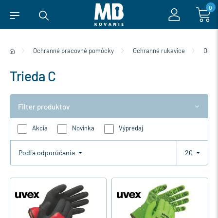
0
Ochranné pracovné pomôcky
Ochranné rukavice
Ochra
Trieda C
Filter produktov
Akcia
Novinka
Výpredaj
Podľa odporúčania
20