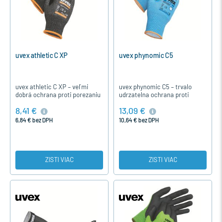
uvex athletic C XP
uvex phynomic C5
uvex athletic C XP – veľmi
uvex phynomic C5 – trvalo
dobrá ochrana proti porezaniu
udrzatelna ochrana proti
so zosilnením v&nbsp;mieste
porezaniu Rad uvex phynomic
8,41 €
13,09 €
ohýbania palcov
je s mnohými rozličnými
a&nbsp;priedušnou
modelmi optimálne vhodný pre
6,84 € bez DPH
10,64 € bez DPH
povrchovou úpravou z…
všetky…
ZISTI VIAC
ZISTI VIAC