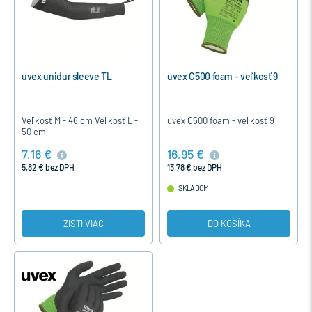
uvex unidur sleeve TL
uvex C500 foam - veľkosť 9
Veľkosť M - 46 cm Veľkosť L -
uvex C500 foam - veľkosť 9
50 cm
7,16 €
16,95 €
5,82 € bez DPH
13,78 € bez DPH
SKLADOM
ZISTI VIAC
DO KOŠÍKA