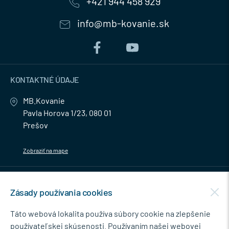
+421 944 458 929
info@mb-kovanie.sk
KONTAKTNÉ ÚDAJE
MB.Kovanie
Pavla Horova 1/23, 080 01
Prešov
Zobraziť na mape
MENU
Zásady používania cookies
NEWSLETTER
Táto webová lokalita používa súbory cookie na zlepšenie
používateľskej skúsenosti. Používaním našej webovej