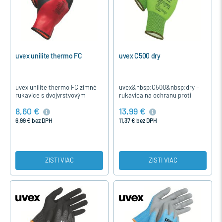
uvex unilite thermo FC
uvex C500 dry
uvex unilite thermo FC zimné
uvex&nbsp;C500&nbsp;dry –
rukavice s dvojvrstvovým
rukavica na ochranu proti
nosným materiálom extrémne
porezaniu
8,60 €
13,99 €
vysoká flexibilita povrchovej
s&nbsp;protišmykovou
úpravy veľmi dobrá…
úpravou Modelový rad
6,99 € bez DPH
11,37 € bez DPH
uvex&nbsp;C500 stanovuje
kritériá…
ZISTI VIAC
ZISTI VIAC