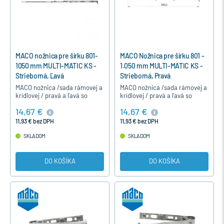
MACO nožnica pre šírku 801-
MACO Nožnica pre šírku 801 -
1050 mm MULTI-MATIC KS -
1.050 mm MULTI-MATIC KS -
Strieborná, Ľavá
Strieborná, Pravá
MACO nožnica /sada rámovej a
MACO nožnica /sada rámovej a
krídlovej / pravá a ľavá so
krídlovej / pravá a ľavá so
špárovým vetraním je určená
špárovým vetraním je určená
14,67 €
14,67 €
pre otváravo-sklopné
pre otváravo-sklopné
jednokrídlové a dvojkrídlové
jednokrídlové a dvojkrídlové
11,93 € bez DPH
11,93 € bez DPH
okná…
okná…
SKLADOM
SKLADOM
DO KOŠÍKA
DO KOŠÍKA