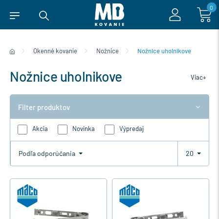
0
Okenné kovanie
Nožnice
Nožnice uholnikove
Nožnice uholnikove
Viac+
Filter produktov
Akcia
Novinka
Výpredaj
Podľa odporúčania
20