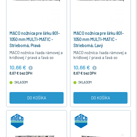
MACO nožnica pre šírku 801-
MACO nožnica pre šírku 801-
1050 mm MULTI-MATIC -
1050 mm MULTI-MATIC -
Strieborná, Pravá
Strieborná, Ľavý
MACO nožnica /sada rámovej a
MACO nožnica /sada rámovej a
krídlovej / pravá a ľavá so
krídlovej / pravá a ľavá so
špárovým vetraním je určená
špárovým vetraním je určená
10,66 €
10,66 €
pre otváravo-sklopné
pre otváravo-sklopné
jednokrídlové a dvojkrídlové
jednokrídlové a dvojkrídlové
8,67 € bez DPH
8,67 € bez DPH
okná…
okná…
SKLADOM
SKLADOM
DO KOŠÍKA
DO KOŠÍKA