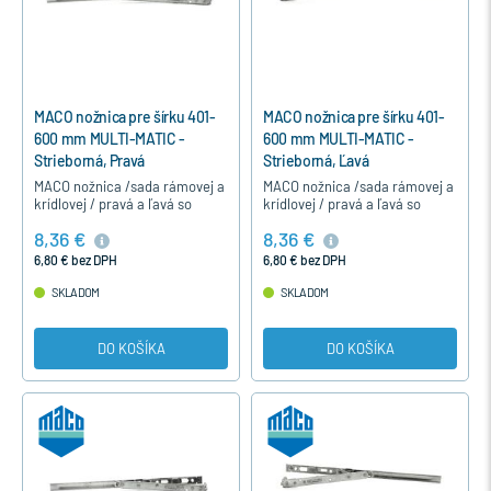
MACO nožnica pre šírku 401-
MACO nožnica pre šírku 401-
600 mm MULTI-MATIC -
600 mm MULTI-MATIC -
Strieborná, Pravá
Strieborná, Ľavá
MACO nožnica /sada rámovej a
MACO nožnica /sada rámovej a
krídlovej / pravá a ľavá so
krídlovej / pravá a ľavá so
zabudovaným špárovým
zabudovaným špárovým
8,36 €
8,36 €
vetraním je určená pre
vetraním je určená pre
otváravo-sklopné
otváravo-sklopné
6,80 € bez DPH
6,80 € bez DPH
jednokrídlové a…
jednokrídlové a…
SKLADOM
SKLADOM
DO KOŠÍKA
DO KOŠÍKA