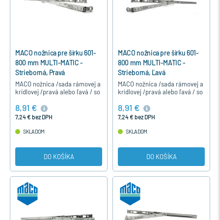
MACO nožnica pre šírku 601-
MACO nožnica pre šírku 601-
800 mm MULTI-MATIC -
800 mm MULTI-MATIC -
Strieborná, Pravá
Strieborná, Ľavá
MACO nožnica /sada rámovej a
MACO nožnica /sada rámovej a
krídlovej /pravá alebo ľavá / so
krídlovej /pravá alebo ľavá / so
špárovým vetraním je určená
špárovým vetraním je určená
8,91 €
8,91 €
pre otváravo-sklopné
pre otváravo-sklopné
jednokrídlové a dvojkrídlové…
jednokrídlové a dvojkrídlové…
7,24 € bez DPH
7,24 € bez DPH
SKLADOM
SKLADOM
DO KOŠÍKA
DO KOŠÍKA