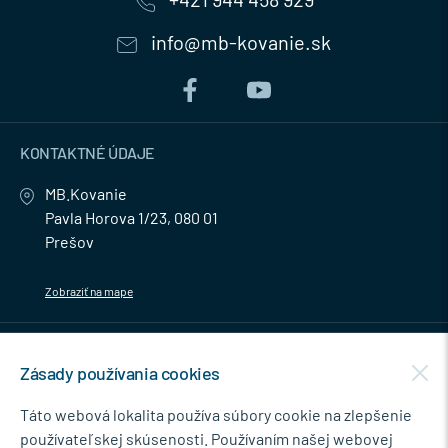
info@mb-kovanie.sk
KONTAKTNÉ ÚDAJE
MB.Kovanie
Pavla Horova 1/23, 080 01
Prešov
Zobraziť na mape
MENU
Zásady používania cookies
NEWSLETTER
Táto webová lokalita používa súbory cookie na zlepšenie
používateľskej skúsenosti. Používaním našej webovej