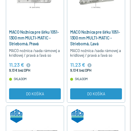
MACO Nožnica pre šírku 1051-
MACO Nožnica pre šírku 1051-
1300 mm MULTI-MATIC -
1300 mm MULTI-MATIC -
Strieborná, Pravá
Strieborná, Ľavá
MACO nožnica /sada rámovej a
MACO nožnica /sada rámovej a
krídlovej / pravá a ľavá so
krídlovej / pravá a ľavá so
špárovým vetraním je určená
špárovým vetraním je určená
11,23 €
11,23 €
pre otváravo-sklopné
pre otváravo-sklopné
jednokrídlové a dvojkrídlové
jednokrídlové a dvojkrídlové
9,13 € bez DPH
9,13 € bez DPH
okná…
okná…
SKLADOM
SKLADOM
DO KOŠÍKA
DO KOŠÍKA