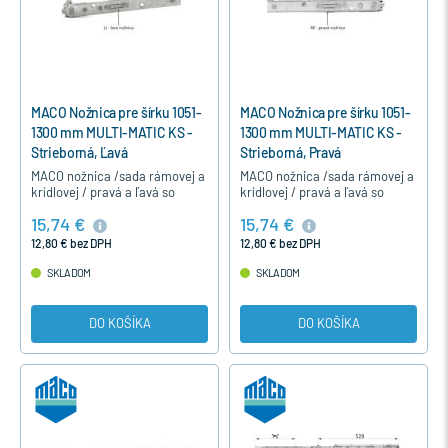
MACO Nožnica pre šírku 1051-
MACO Nožnica pre šírku 1051-
1300 mm MULTI-MATIC KS -
1300 mm MULTI-MATIC KS -
Strieborná, Ľavá
Strieborná, Pravá
MACO nožnica /sada rámovej a
MACO nožnica /sada rámovej a
krídlovej / pravá a ľavá so
krídlovej / pravá a ľavá so
špárovým vetraním je určená
špárovým vetraním je určená
15,74 €
15,74 €
pre otváravo-sklopné
pre otváravo-sklopné
jednokrídlové a dvojkrídlové
jednokrídlové a dvojkrídlové
12,80 € bez DPH
12,80 € bez DPH
okná…
okná…
SKLADOM
SKLADOM
DO KOŠÍKA
DO KOŠÍKA