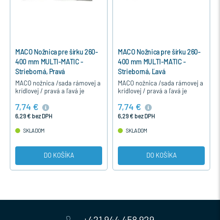
MACO Nožnica pre šírku 260-
MACO Nožnica pre šírku 260-
400 mm MULTI-MATIC -
400 mm MULTI-MATIC -
Strieborná, Pravá
Strieborná, Ľavá
MACO nožnica /sada rámovej a
MACO nožnica /sada rámovej a
krídlovej / pravá a ľavá je
krídlovej / pravá a ľavá je
určená pre otváravo-sklopné
určená pre otváravo-sklopné
7,74 €
7,74 €
jednokrídlové a dvojkrídlové
jednokrídlové a dvojkrídlové
okná, plastové aj drevené…
okná, plastové aj drevené…
6,29 € bez DPH
6,29 € bez DPH
SKLADOM
SKLADOM
DO KOŠÍKA
DO KOŠÍKA
+421 944 458 929