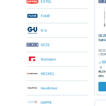
EXTOL
FUHR
G-U
GEZE
tiah
GEZE
GEZE 
/ BO
zatv
Gutmann
10
dľžka
od
použi
nad 
86,29 
HECKEL
DPH
HexArmor
HOPPE