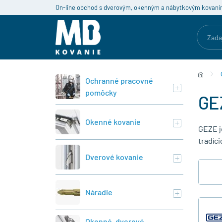
On-line obchod s dverovým, okenným a nábytkovým kovaní
Ochranné pracovné
pomôcky
GE
Okenné kovanie
GEZE j
tradíci
Dverové kovanie
Náradie
Okenné, dverové