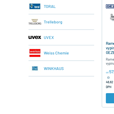
TORAL
Trelleborg
UVEX
Rame
vypí
GEZ
Weiss Chemie
Rame
vypín
samoz
WINKHAUS
57
BC a 
od
možno
poloh
46,62 
s…
DPH