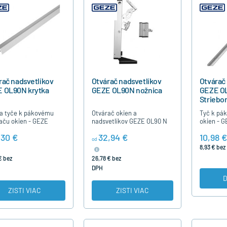
rač nadsvetlíkov
Otvárač nadsvetlíkov
Otvárač
 OL90N krytka
GEZE OL90N nožnica
GEZE OL
Striebo
a tyče k pákovému
Otvárač okien a
Tyč k pá
aču okien - GEZE
nadsvetlíkov GEZE OL90 N
okien - 
 sa dodáva v dľžke 3
je určený pre otváranie
kruhového
,30 €
32,94 €
10,98 €
esp. 6m / vo farbe
okien a nadsvetlíkov vo
priemeru
od
j RAL 9016, tmavej
výške až 6m pri hmotnosti
dížke 3m 
8,93 € bez
j a striebornej…
krídla do 80 kg. Pre…
farbe st
€ bez
26,78 € bez
DPH
D
ZISTI VIAC
ZISTI VIAC