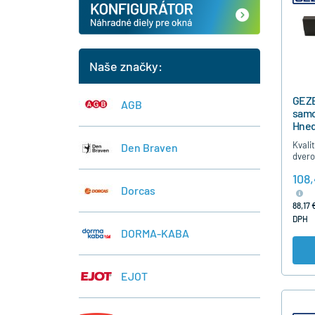
Naše značky:
GEZ
AGB
samo
Hne
Kvali
Den Braven
dvero
GEZE 
108,
štand
Dorcas
má na
zatvá
88,17 
DPH
DORMA-KABA
EJOT