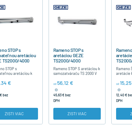
no STOP s
Rameno STOP s
Rameno
nateľnou aretáciou
aretáciou GEZE
aretáci
E TS2000/4000
TS2000/4000
TS2000
no STOP s
Rameno STOP S aretáciou k
Rameno 
ateľnou aretáciou k
samozatváraču TS 2000 V
aretácie
atváraču TS 2000 V
BC a TS 4000 je rameno s
TS 2000 V
,34 €
56,12 €
15,25
TS 4000 je rameno s
možnosťou nastavenia
rameno b
od
od
sťou nastavenia
polohy trvalého otvorenia .
nastaveni
y trvalého otvorenia
Je určené pre…
otvorenia
€ bez
45,63 € bez
12,40 € be
DPH
DPH
ZISTI VIAC
ZISTI VIAC