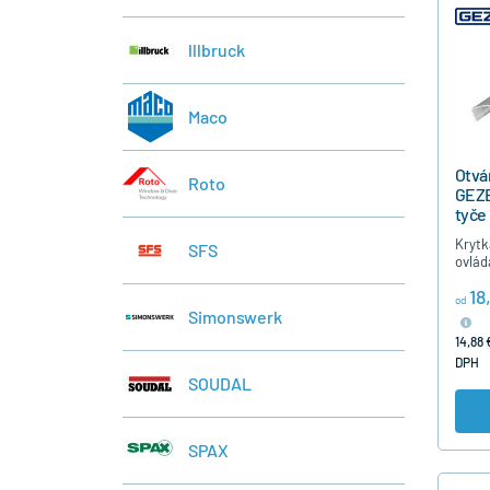
lllbruck
Maco
Otvá
Roto
GEZE
tyče
Krytk
SFS
ovlád
OL90N
18
m / r
od
biele
Simonswerk
hnede
14,88 
DPH
SOUDAL
SPAX