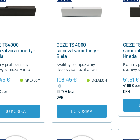
E TS4000
GEZE TS 4000
GEZE T
zatvárač hnedý -
samozatvárač biely -
samozat
da
Biela
Hneda
tný protipožiarny
Kvalitný protipožiarny
Kvalitný 
vý samozatvárač
dverový samozatvárač
dverový 
TS 4000 hnedý pre
GEZE TS 4000 biely pre
GEZE TS2
45 €
108,45 €
51,51 €
artné vchodové dvere
štandartné vchodové dvere
pre štan
SKLADOM
SKLADOM
staviteľnú silu
má nastaviteľnú silu
dvere má 
41,88 € be
rania, rýchlosť…
zatvárania, rýchlosť…
zatvárani
€ bez
88,17 € bez
DPH
DPH
D
DO KOŠÍKA
DO KOŠÍKA