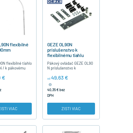
90N flexibilné
GEZE OL90N
700mm
príslušenstvo k
flexibilnému tiahlu
N flexibilné tiahlo
Pákový ovládač GEZE OL90
 / k pákovému
N príslušenstvo k
u GEZE OL90N
flexibilnému tiahlu používa
0 €
49,63 €
0 mm sa montuje
sa pre flexibilné tiahlo pre
od
nutie parapetu do
všetky dľžky. Príslušenstvo
 310mm a…
k…
z
40,35 € bez
DPH
ZISTI VIAC
ZISTI VIAC