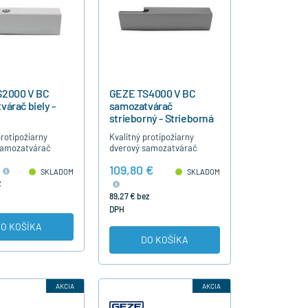
S2000 V BC
GEZE TS4000 V BC
árač biely -
samozatvárač
strieborný - Strieborná
protipožiarny
Kvalitný protipožiarny
samozatvárač
dverový samozatvárač
000 NV BC biely
GEZE TS 4000 strieborný
109,80 €
dartné vchodové
pre štandartné vchodové
SKLADOM
SKLADOM
nastaviteľnú silu
dvere má nastaviteľnú silu
z
a, rýchlosť…
zatvárania, rýchlosť…
89,27 € bez
DPH
O KOŠÍKA
DO KOŠÍKA
AKCIA
AKCIA