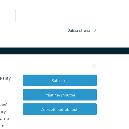
Ďalšia strana
kality
Súhlasím
NEWSLETTER
Prijať nevyhnutné
bové
Zobraziť podrobnosti
ory
Súhlasím so spracovaním osobných údajov
tatné
pre marketingové účely.
Zásady ochrany
ete
osobných údajov
.