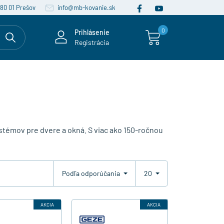
080 01 Prešov
info@mb-kovanie.sk
0
Prihlásenie
Registrácia
témov pre dvere a okná. S viac ako 150-ročnou
Podľa odporúčania
20
AKCIA
AKCIA