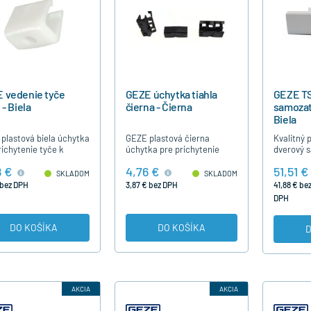
 vedenie tyče
GEZE úchytka tiahla
GEZE T
 - Biela
čierna - Čierna
samozatv
Biela
plastová biela úchytka
GEZE plastová čierna
Kvalitný 
richytenie tyče k
úchytka pre prichytenie
dverový 
vému zatváraču GEZE
flexibilného tiahla /
GEZE TS2
8 €
4,76 €
51,51 €
N.
BOWDENU / k pákovému
pre štan
SKLADOM
SKLADOM
zatváraču GEZE OL90N.
dvere má 
 bez DPH
3,87 € bez DPH
41,88 € be
zatvárani
DPH
DO KOŠÍKA
DO KOŠÍKA
D
AKCIA
AKCIA