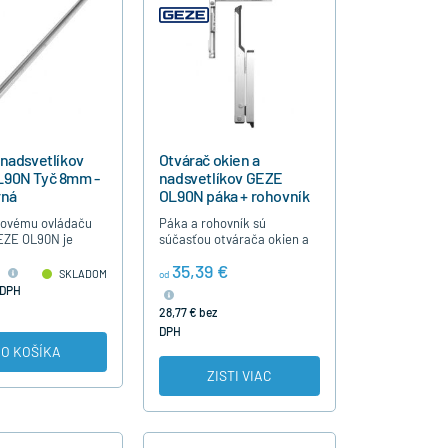
 nadsvetlíkov
Otvárač okien a
90N Tyč 8mm -
nadsvetlíkov GEZE
rná
OL90N páka + rohovník
kovému ovládaču
Páka a rohovník sú
GEZE OL90N je
súčasťou otvárača okien a
 prierezu,
nadsvetlíkov GEZE OL90 N.
35,39 €
 8mm. Dodáva sa v
Páka umožňuje sklopenie
SKLADOM
od
/ resp. 6m / , vo
krídla do vetracej polohy do
 DPH
rieborná EV1…
170 mm.
28,77 € bez
DPH
O KOŠÍKA
ZISTI VIAC