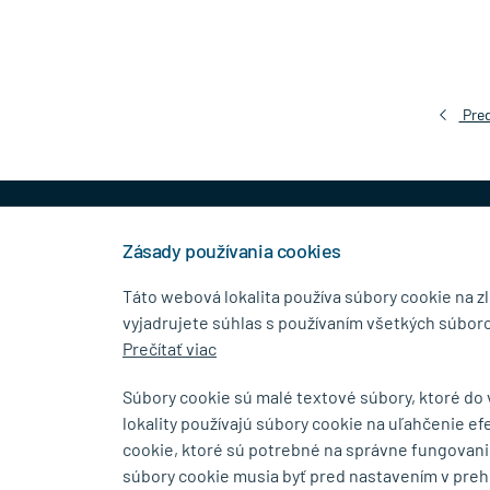
Pred
+421 944 458 929
info
Zásady používania cookies
Táto webová lokalita používa súbory cookie na z
vyjadrujete súhlas s používaním všetkých súboro
KONTAKTNÉ ÚDAJE
MENU
Prečítať viac
MB.Kovanie
O Spolo
Súbory cookie sú malé textové súbory, ktoré do
Pavla Horova 1/23, 080 01
Blog
lokality používajú súbory cookie na uľahčenie ef
Prešov
Kontakt
cookie, ktoré sú potrebné na správne fungovani
súbory cookie musia byť pred nastavením v preh
Zobraziť na mape