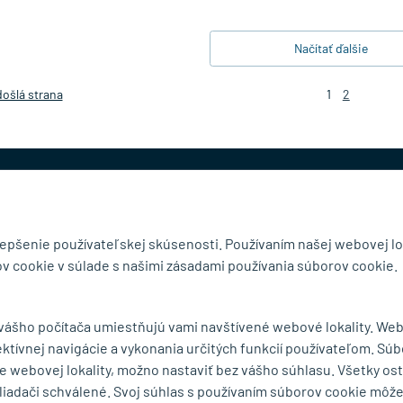
Načítať ďalšie
ošlá strana
1
2
@mb-kovanie.sk
lepšenie používateľskej skúsenosti. Používaním našej webovej lo
v cookie v súlade s našimi zásadami používania súborov cookie.
čnosti
Doručenie a osobný odber
 vášho počítača umiestňujú vami navštívené webové lokality. We
Obchodné podmienky
ektívnej navigácie a vykonania určitých funkcií používateľom. Súb
y
Reklamačný poriadok
e webovej lokality, možno nastaviť bez vášho súhlasu. Všetky os
Ochrana osobných údajov
liadači schválené. Svoj súhlas s používaním súborov cookie môž