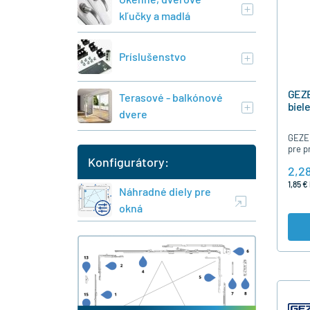
kľučky a madlá
Príslušenstvo
GEZE
Terasové - balkónové
biele
dvere
GEZE 
pre p
Konfigurátory:
páko
2,2
OL90
1,85 €
Náhradné diely pre
okná