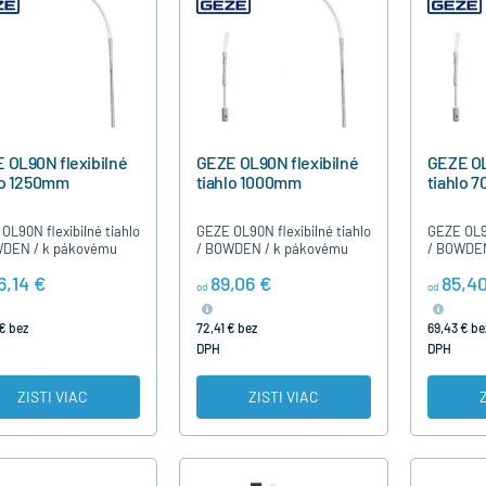
 OL90N flexibilné
GEZE OL90N flexibilné
GEZE OL
lo 1250mm
tiahlo 1000mm
tiahlo 
OL90N flexibilné tiahlo
GEZE OL90N flexibilné tiahlo
GEZE OL90
WDEN / k pákovému
/ BOWDEN / k pákovému
/ BOWDEN
áraču GEZE OL90N
zatváraču GEZE OL90N
zatvárač
6,14 €
89,06 €
85,4
 1200 mm je možné
dľžka 1000 mm je možné
dľžka 70
od
od
ť pri šírke parapetu
použiť pri šírke parapetu
na prekle
310mm a…
nad 310mm a…
šírky do
€ bez
72,41 € bez
69,43 € be
DPH
DPH
ZISTI VIAC
ZISTI VIAC