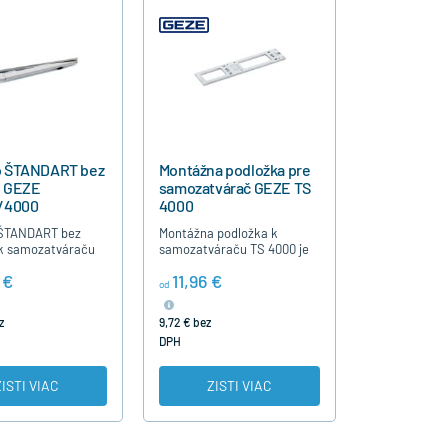
 ŠTANDART bez
Montážna podložka pre
e GEZE
samozatvárač GEZE TS
/4000
4000
ŠTANDART bez
Montážna podložka k
 k samozatváraču
samozatváraču TS 4000 je
 BC a TS 4000 je
nutná pre dvere bez
 €
11,96 €
ez možnosti
možného priameho
od
a polohy trvalého
upevnenia dverného
 . Je určené…
zatvárača , najmä drevené a
z
9,72 € bez
plastové.…
DPH
ZISTI VIAC
ZISTI VIAC