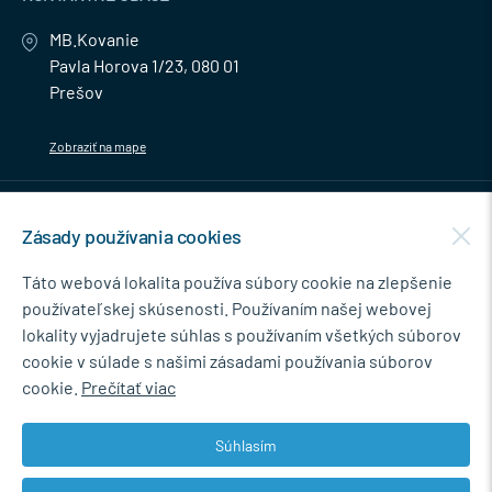
MB.Kovanie
Pavla Horova 1/23, 080 01
Prešov
Zobraziť na mape
MENU
Zásady používania cookies
NEWSLETTER
Táto webová lokalita používa súbory cookie na zlepšenie
používateľskej skúsenosti. Používaním našej webovej
lokality vyjadrujete súhlas s používaním všetkých súborov
cookie v súlade s našimi zásadami používania súborov
Súhlasím so spracovaním osobných údajov pre marketingové účely.
cookie.
Prečítať viac
Zásady ochrany osobných údajov
.
Súhlasím