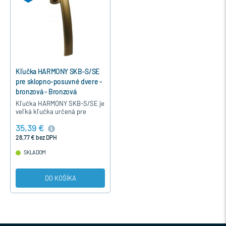
Kľučka HARMONY SKB-S/SE
pre sklopno-posuvné dvere -
bronzová - Bronzová
Kľučka HARMONY SKB-S/SE je
veľká kľučka určená pre
sklopno-posúvne drevené aj
35,39 €
plastové dvere. Jej dlhý úchyt
umožňuje jednoduché a
28,77 € bez DPH
ľahké…
SKLADOM
DO KOŠÍKA