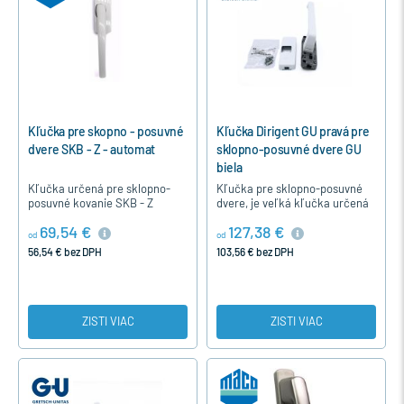
Kľučka pre skopno - posuvné
Kľučka Dirigent GU pravá pre
dvere SKB - Z - automat
sklopno-posuvné dvere GU
biela
Kľučka určená pre sklopno-
Kľučka pre sklopno-posuvné
posuvné kovanie SKB - Z
dvere, je veľká kľučka určená
automat. Určenie smeru
pre drevené aj plastové dvere
69,54 €
127,38 €
kľučky pri pohľade z vnútra.
okuté s kovaním GU
od
od
Napríklad ak sú dvere posuvné
56,54 € bez DPH
103,56 € bez DPH
z…
ZISTI VIAC
ZISTI VIAC