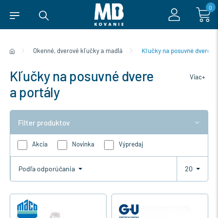
0
Okenné, dverové kľučky a madlá
Kľučky na posuvné dvere a 
Kľučky na posuvné dvere
Viac+
a portály
Filter produktov
Akcia
Novinka
Výpredaj
Podľa odporúčania
20