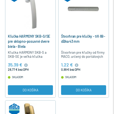
Kľučka HARMONY SKB-S/SE
Štvorhran pre kľučky - tŕň 69 -
pre sklopno-posuvné dvere
dĺžka 43 mm
biela - Biela
Kľučka HARMONY SKB-S a
Štvorhran pre kľučky od firmy
SKB-SE je veľká kľučka
MACO, určený do portálových
určená pre sklopno-posúvne
klučiek SKB - S, SE.
35,39 €
1,22 €
drevené aj plastové dvere. Jej
dlhý úchyt umožňuje
28,77 € bez DPH
0,99 € bez DPH
jednoduché a…
SKLADOM
SKLADOM
DO KOŠÍKA
DO KOŠÍKA