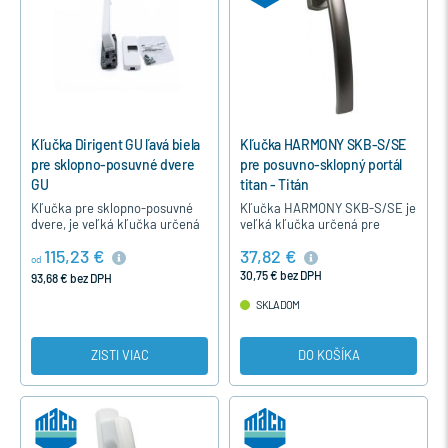
Kľučka Dirigent GU ľavá biela
Kľučka HARMONY SKB-S/SE
pre sklopno-posuvné dvere
pre posuvno-sklopný portál
GU
titan - Titán
Kľučka pre sklopno-posuvné
Kľučka HARMONY SKB-S/SE je
dvere, je veľká kľučka určená
veľká kľučka určená pre
pre drevené aj plastové dvere
sklopno-posúvne drevené aj
115,23 €
37,82 €
okuté s kovaním GU
plastové dvere. Jej dlhý úchyt
od
umožňuje jednoduché a
30,75 € bez DPH
93,68 € bez DPH
ľahké…
SKLADOM
ZISTI VIAC
DO KOŠÍKA