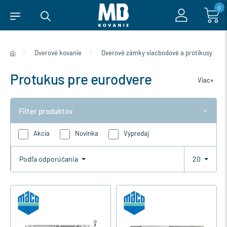
0
Dverové kovanie
Dverové zámky viacbodové a protikusy
Protukus pre eurodvere
Viac+
Filter produktov
Akcia
Novinka
Výpredaj
Podľa odporúčania
20