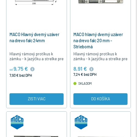
MACO Hlavný dverný uzáver
MACO hlavný dverný uzáver
na drevo falc 24mm
na drevo falc 20 mm -
Strieborná
Hlavný rámový protikus k
Hlavný rámový protikus k
zámku - k jazýčku a strelke pre
zámku - k jazýčku a strelke pre
drevené vchodové dvere na
drevené vchodové dvere na
9,75 €
8,91 €
hladký falc 12/24/13,
zadlabanie 4/20-9 a s
od
ľavý-209809, pravý-209810.
koncovkou 9004186585079 aj
7,24 € bez DPH
7,93 € bez DPH
na…
SKLADOM
ZISTI VIAC
DO KOŠÍKA