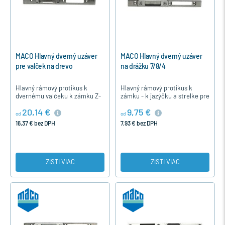
MACO Hlavný dverný uzáver
MACO Hlavný dverný uzáver
pre valček na drevo
na drážku 7/8/4
Hlavný rámový protikus k
Hlavný rámový protikus k
dvernému valčeku k zámku Z-
zámku - k jazýčku a strelke pre
TS ovladanému kľúčom - k
drevené vchodové dvere na
20,14 €
9,75 €
jazýčku a strelke pre drevené
drážku v ráme 7/8/4 mm .
od
od
vchodové dvere s madlom
16,37 € bez DPH
7,93 € bez DPH
alebo…
ZISTI VIAC
ZISTI VIAC