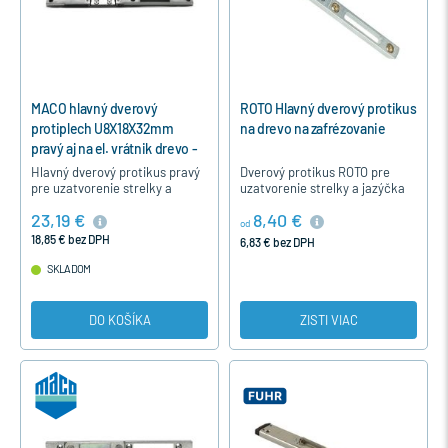
MACO hlavný dverový
ROTO Hlavný dverový protikus
protiplech U8X18X32mm
na drevo na zafrézovanie
pravý aj na el. vrátnik drevo -
Strieborná, right
Hlavný dverový protikus pravý
Dverový protikus ROTO pre
pre uzatvorenie strelky a
uzatvorenie strelky a jazýčka
jazýčka dverného zámku pre
dverného zámku pre drevené
23,19 €
8,40 €
drevené dvere na 12 mm
dvere na 4 mm medzeru medzi
od
medzeru medzi rámom a
rámom a krídlom - na…
18,85 € bez DPH
6,83 € bez DPH
krídlom .…
SKLADOM
DO KOŠÍKA
ZISTI VIAC