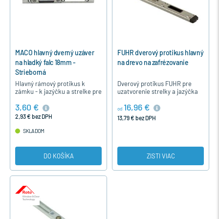
MACO hlavný dverný uzáver
FUHR dverový protikus hlavný
na hladký falc 18mm -
na drevo na zafrézovanie
Strieborná
Hlavný rámový protikus k
Dverový protikus FUHR pre
zámku - k jazýčku a strelke pre
uzatvorenie strelky a jazýčka
drevené vchodové dvere na
dverného zámku pre drevo na
3,60 €
16,96 €
hladký falc 12/18-9.
zafrézovanie - 4mm medzeru
od
medzi rámom a krídlom , na…
2,93 € bez DPH
13,79 € bez DPH
SKLADOM
DO KOŠÍKA
ZISTI VIAC