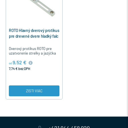
ROTO Hlavný dverový protikus
pre drevené dvere hladký falc
Dverový protikus ROTO pre
uzatvorenie strelky a jazýčka
dverného zámku pre drevené
9,52 €
dvere na 12mm medzeru medzi
od
rámom a krídlom . Protikus…
7,74 € bez DPH
ZISTI VIAC