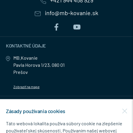
+421 944 458 929
info@mb-kovanie.sk
KONTAKTNÉ ÚDAJE
MB.Kovanie
Pavla Horova 1/23, 080 01
Prešov
Zobraziť na mape
MENU
Zásady používania cookies
NEWSLETTER
Táto webová lokalita používa súbory cookie na zlepšenie
používateľskej skúsenosti. Používaním našej webovej