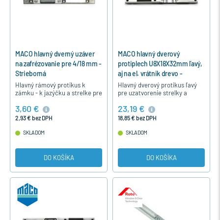
MACO hlavný dverný uzáver
MACO hlavný dverový
na zafrézovanie pre 4/18 mm -
protiplech U8X18X32mm ľavý,
Strieborná
aj na el. vrátnik drevo -
Strieborná, left
Hlavný rámový protikus k
Hlavný dverový protikus ľavý
zámku - k jazýčku a strelke pre
pre uzatvorenie strelky a
drevené vchodové dvere na
jazýčka dverného zámku pre
3,60 €
23,19 €
zafrézovanie pre 4/18-9.
drevené dvere na 12 mm
medzeru medzi rámom a
2,93 € bez DPH
18,85 € bez DPH
krídlom, pre…
SKLADOM
SKLADOM
DO KOŠÍKA
DO KOŠÍKA