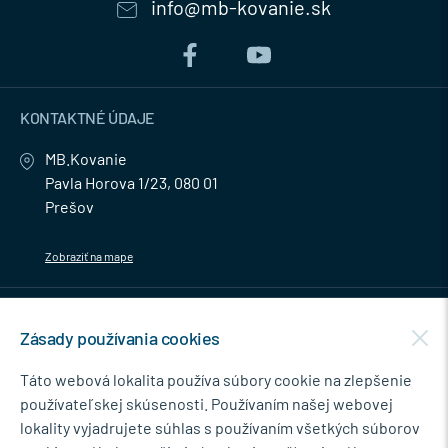
info@mb-kovanie.sk
KONTAKTNÉ ÚDAJE
MB.Kovanie
Pavla Horova 1/23, 080 01
Prešov
Zobraziť na mape
MENU
Zásady používania cookies
NEWSLETTER
Táto webová lokalita používa súbory cookie na zlepšenie
používateľskej skúsenosti. Používaním našej webovej
lokality vyjadrujete súhlas s používaním všetkých súborov