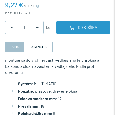
9,27 €
s DPH
bez DPH 7,54 €
-
+
DO KOŠÍKA
ks
POPIS
PARAMETRE
montuje sa do vrchnej časti vedľajšieho krídla okna a
balkónu a slúži na zaistenie vedľajšieho krídla proti
otvoreniu.
Systém:
MULTI MATIC
Použitie:
plastové, drevené okná
Falcová medzera mm:
12
Presah mm:
18
Poloha drážky mm:
9