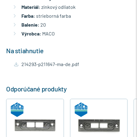
Materiál:
zinkový odliatok
Farba:
strieborná farba
Balenie:
20
Výrobca:
MACO
Na stiahnutie
214293-p211647-ma-de.pdf
Odporúčané produkty