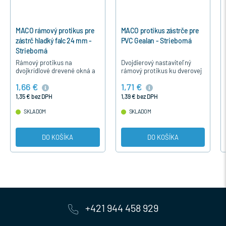
MACO protikus zástrče pre
MACO rámový protikus pre
PVC Gealan - Strieborná
zástrč hladký falc 24 mm -
Strieborná
Dvojdierový nastaviteľný
Rámový protikus na
rámový protikus ku dverovej
dvojkrídlové drevené okná a
zástrči pre dvojkrídlové
dvere pre zaistenie zástrče a
1,71 €
1,66 €
plastové dvere, okná
štulpovej prevodovky, na
vyrobené z profilu Gealan.
hladký falc 24 mm pre okná
1,39 € bez DPH
1,35 € bez DPH
okuté s…
SKLADOM
SKLADOM
DO KOŠÍKA
DO KOŠÍKA
+421 944 458 929