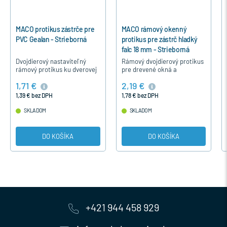
MACO protikus zástrče pre
MACO rámový okenný
PVC Gealan - Strieborná
protikus pre zástrč hladký
falc 18 mm - Strieborná
Dvojdierový nastaviteľný
Rámový dvojdierový protikus
rámový protikus ku dverovej
pre drevené okná a
zástrči pre dvojkrídlové
balkónové dvere pre zástrč a
1,71 €
2,19 €
plastové dvere, okná
štulpovú prevodovku vo
vyrobené z profilu Gealan.
vedľajšom krídle
1,39 € bez DPH
1,78 € bez DPH
dvojkrídlových okien a…
SKLADOM
SKLADOM
DO KOŠÍKA
DO KOŠÍKA
+421 944 458 929