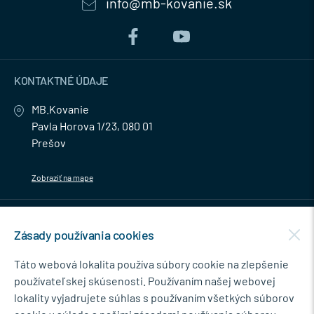
info@mb-kovanie.sk
KONTAKTNÉ ÚDAJE
MB.Kovanie
Pavla Horova 1/23, 080 01
Prešov
Zobraziť na mape
MENU
Zásady používania cookies
NEWSLETTER
Táto webová lokalita používa súbory cookie na zlepšenie
používateľskej skúsenosti. Používaním našej webovej
lokality vyjadrujete súhlas s používaním všetkých súborov