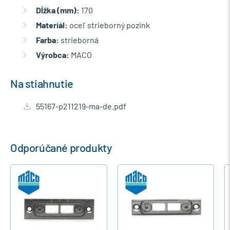
Dĺžka (mm):
170
Materiál:
oceľ strieborný pozink
Farba:
strieborná
Výrobca:
MACO
Na stiahnutie
55167-p211219-ma-de.pdf
Odporúčané produkty