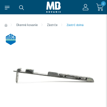
0
Okenné kovanie
Zástrče
Zástrč dolná