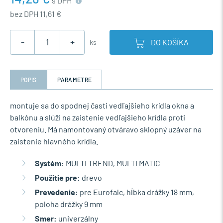
s DPH
bez DPH 11,61 €
-
+
DO KOŠÍKA
ks
POPIS
PARAMETRE
montuje sa do spodnej časti vedľajšieho krídla okna a
balkónu a slúži na zaistenie vedľajšieho krídla proti
otvoreniu. Má namontovaný otváravo sklopný uzáver na
zaistenie hlavného krídla.
Systém:
MULTI TREND, MULTI MATIC
Použitie pre:
drevo
Prevedenie:
pre Eurofalc, hĺbka drážky 18 mm,
poloha drážky 9 mm
Smer:
univerzálny