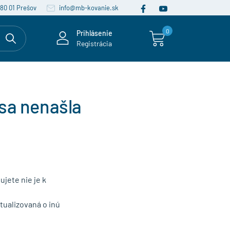
080 01 Prešov
info@mb-kovanie.sk
0
Prihlásenie
Registrácia
sa nenašla
ujete nie je k
ualizovaná o inú