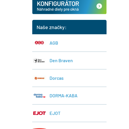
Naše značky:
AGB
Den Braven
Dorcas
DORMA-KABA
EJOT