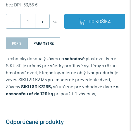
bez DPH 53,56 €
-
+
DO KOŠÍKA
ks
POPIS
PARAMETRE
Technicky dokonalý záves na
vchodové
plastové dvere
SIKU 3D je určený pre všetky profilové systémy a rôznu
hmotnosť dverí. Elegantný, mierne oblý tvar predurčuje
záves SIKU 3D K3135 pre moderné prevedenie dverí.
Závesy
SIKU 3D K3135,
sú určené pre vchodové dvere
s
nosnosťou až do 120 kg
pri použití 2 závesov.
Odporúčané produkty