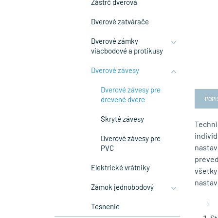
Zástrč dverová
Dverové zatvárače
Dverové zámky
viacbodové a protikusy
Dverové závesy
Dverové závesy pre
drevené dvere
POPI
Skryté závesy
Techni
indivi
Dverové závesy pre
nastav
PVC
preved
Elektrické vrátniky
všetky
nastav
Zámok jednobodový
Tesnenie
St