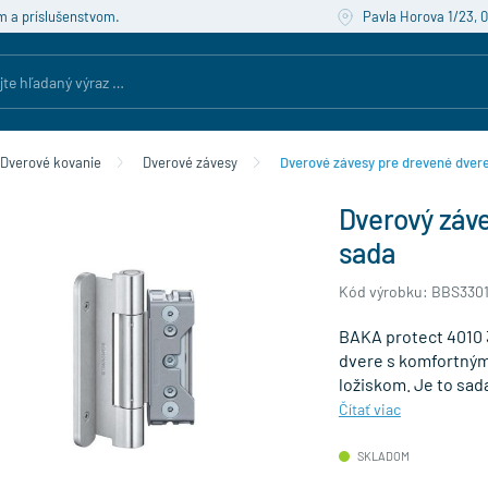
m a príslušenstvom.
Pavla Horova 1/23, 
Dverové kovanie
Dverové závesy
Dverové závesy pre drevené dver
Dverový záve
sada
Kód výrobku: BBS3301
BAKA protect 4010 
dvere s komfortný
ložiskom. Je to sad
Čítať viac
SKLADOM