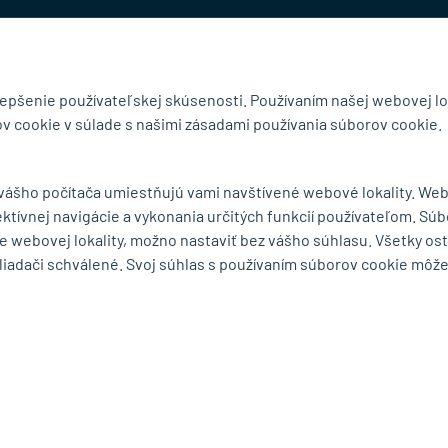
@mb-kovanie.sk
lepšenie používateľskej skúsenosti. Používaním našej webovej lo
v cookie v súlade s našimi zásadami používania súborov cookie.
čnosti
Doručenie a osobný odber
 vášho počítača umiestňujú vami navštívené webové lokality. We
Obchodné podmienky
ektívnej navigácie a vykonania určitých funkcií používateľom. Súb
y
Reklamačný poriadok
e webovej lokality, možno nastaviť bez vášho súhlasu. Všetky os
Ochrana osobných údajov
liadači schválené. Svoj súhlas s používaním súborov cookie môž
Zásady používania súborov
cookie
Odstúpiť od zmluvy tu