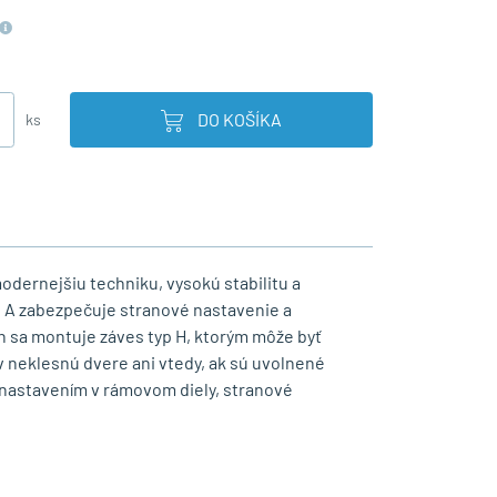
DO KOŠÍKA
ks
odernejšiu techniku, vysokú stabilitu a
yp A zabezpečuje stranové nastavenie a
ch sa montuje záves typ H, ktorým môže byť
v neklesnú dvere ani vtedy, ak sú uvolnené
 nastavením v rámovom diely, stranové