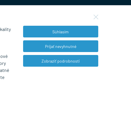
kality
Súhlasím
NEWSLETTER
Prijať nevyhnutné
bové
Zobraziť podrobnosti
ory
Súhlasím so spracovaním osobných údajov
tatné
pre marketingové účely.
Zásady ochrany
ete
osobných údajov
.
© 2026 Marián Kokoška - MB.Kovanie
Web dizajn: MARLOW DESIGN