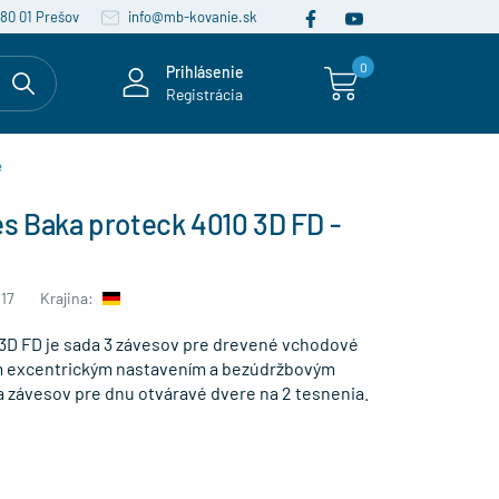
080 01 Prešov
info@mb-kovanie.sk
0
Prihlásenie
Registrácia
e
s Baka proteck 4010 3D FD -
17
Krajina:
3D FD je sada 3 závesov pre drevené vchodové
m excentrickým nastavením a bezúdržbovým
a závesov pre dnu otváravé dvere na 2 tesnenia.