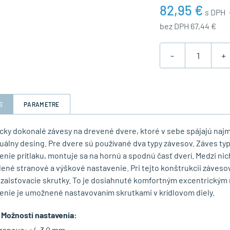
82,95 €
s DPH
bez DPH 67,44 €
-
+
S
PARAMETRE
cky dokonalé závesy na drevené dvere, ktoré v sebe spájajú najm
duálny desing. Pre dvere sú používané dva typy závesov. Záves t
enie prítlaku, montuje sa na hornú a spodnú časť dverí. Medzi ni
ené stranové a výškové nastavenie. Pri tejto konštrukcii záveso
 zaisťovacie skrutky. To je dosiahnuté komfortným excentrickým
enie je umožnené nastavovaním skrutkami v krídlovom diely.
Možnosti nastavenia:
ranovo: +/- 3,0 mm