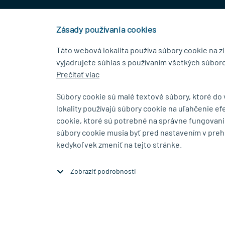
+421 944 458 929
info
Zásady používania cookies
Táto webová lokalita používa súbory cookie na z
vyjadrujete súhlas s používaním všetkých súboro
KONTAKTNÉ ÚDAJE
MENU
Prečítať viac
MB.Kovanie
O Spolo
Súbory cookie sú malé textové súbory, ktoré do
Pavla Horova 1/23, 080 01
Blog
lokality používajú súbory cookie na uľahčenie ef
Prešov
Kontakt
cookie, ktoré sú potrebné na správne fungovani
súbory cookie musia byť pred nastavením v preh
Zobraziť na mape
kedykoľvek zmeniť na tejto stránke.
Zobraziť podrobnosti