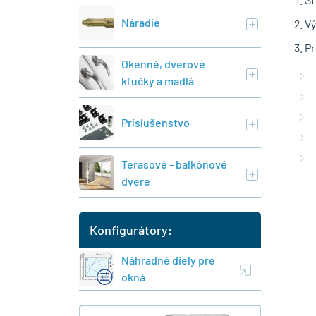
Náradie
Vý
Pr
Okenné, dverové
kľučky a madlá
Príslušenstvo
Terasové - balkónové
dvere
Konfigurátory:
Náhradné diely pre
okná