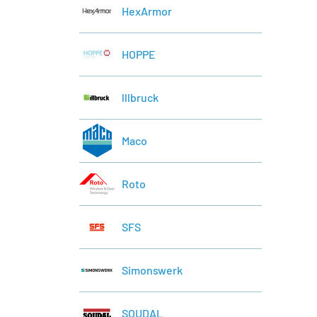
HexArmor
HOPPE
lllbruck
Maco
Roto
SFS
Simonswerk
SOUDAL