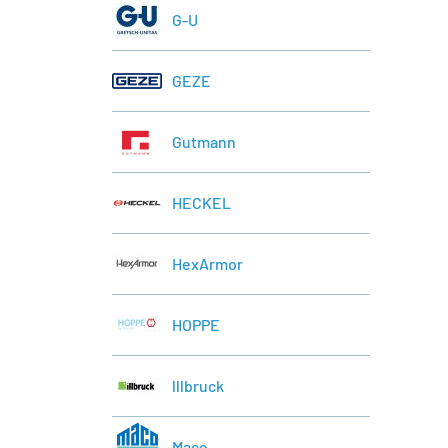
G-U
GEZE
Gutmann
HECKEL
HexArmor
HOPPE
lllbruck
Maco