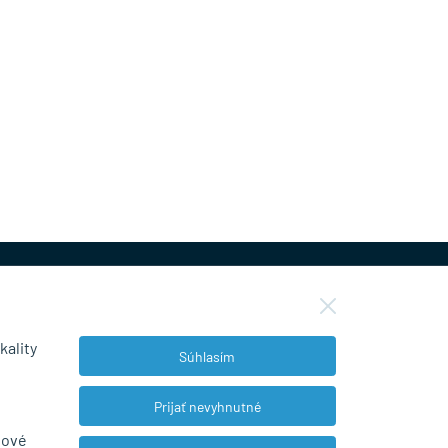
kality
Súhlasím
NEWSLETTER
Prijať nevyhnutné
bové