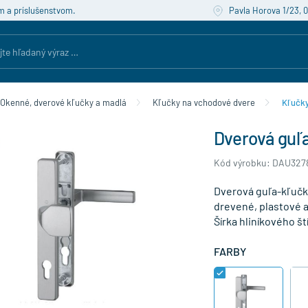
m a príslušenstvom.
Pavla Horova 1/23, 
Okenné, dverové kľučky a madlá
Kľučky na vchodové dvere
Kľučky
Dverová guľa
Kód výrobku: DAU327
Dverová guľa-kľučk
drevené, plastové 
Šírka hliníkového št
FARBY