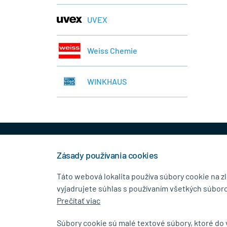
UVEX
Weiss Chemie
WINKHAUS
+421 944 458 929
info
Zásady používania cookies
Táto webová lokalita používa súbory cookie na z
vyjadrujete súhlas s používaním všetkých súboro
KONTAKTNÉ ÚDAJE
MENU
Prečítať viac
MB.Kovanie
O Spolo
Súbory cookie sú malé textové súbory, ktoré do