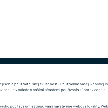
@mb-kovanie.sk
lepšenie používateľskej skúsenosti. Používaním našej webovej lo
v cookie v súlade s našimi zásadami používania súborov cookie.
čnosti
Doručenie a osobný odber
 vášho počítača umiestňujú vami navštívené webové lokality. We