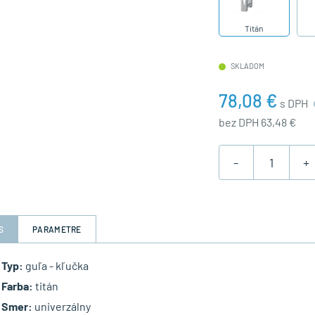
Titán
SKLADOM
78,08 €
s DPH
bez DPH 63,48 €
-
+
S
PARAMETRE
Typ:
guľa - kľučka
Farba:
titán
Smer:
univerzálny