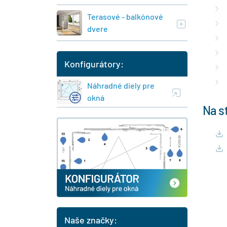
Terasové - balkónové
dvere
Konfigurátory:
Náhradné diely pre
okná
Na s
Naše značky: