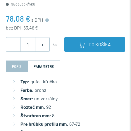
NA OBJEDNÁVKU
78,08 €
s DPH
bez DPH 63,48 €
-
+
DO KOŠÍKA
ks
POPIS
PARAMETRE
Typ:
guľa - kľučka
Farba:
bronz
Smer:
univerzálny
Rozteč mm:
92
Štvorhran mm:
8
Pre hrúbku profilu mm:
67-72