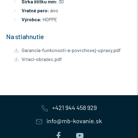
Šírka štítku mm:
30
Vratné pero:
áno
Výrobca:
HOPPE
Na stiahnutie
Garancia-funkcnosti-a-povrchovej-upravy.pdf
Vrtaci-obrazec.pdf
+421 944 458 929
info@mb-kovanie.sk