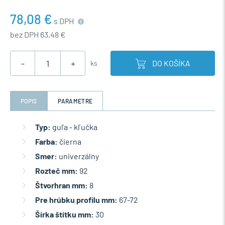
78,08 €
s DPH
bez DPH 63,48 €
-
+
DO KOŠÍKA
ks
POPIS
PARAMETRE
Typ:
guľa - kľučka
Farba:
čierna
Smer:
univerzálny
Rozteč mm:
92
Štvorhran mm:
8
Pre hrúbku profilu mm:
67-72
Šírka štítku mm:
30