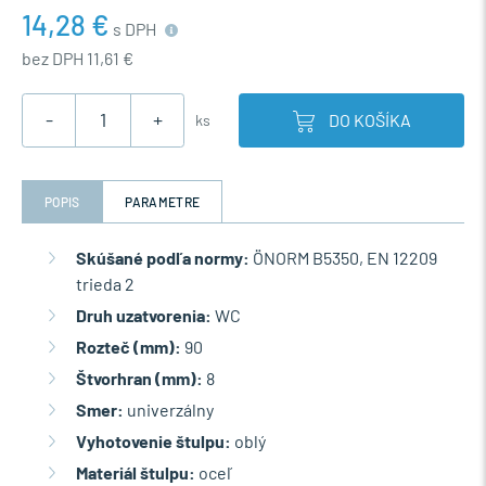
14,28 €
s DPH
bez DPH 11,61 €
-
+
DO KOŠÍKA
ks
POPIS
PARAMETRE
Skúšané podľa normy:
ÖNORM B5350, EN 12209
trieda 2
Druh uzatvorenia:
WC
Rozteč (mm):
90
Štvorhran (mm):
8
Smer:
univerzálny
Vyhotovenie štulpu:
oblý
Materiál štulpu:
oceľ