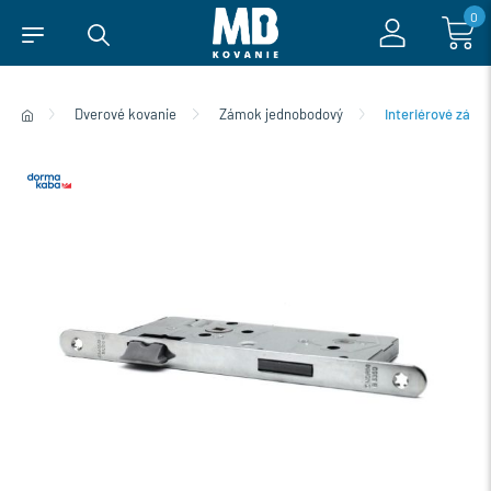
0
Dverové kovanie
Zámok jednobodový
Interiérové zámk