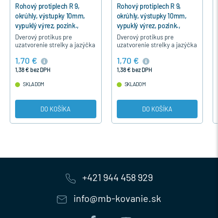
Rohový protiplech R 9,
Rohový protiplech R 9,
okrúhly, výstupky 10mm,
okrúhly, výstupky 10mm,
vypuklý výrez, pozink.,
vypuklý výrez, pozink.,
strieb. - Strieborná
strieb. - Strieborná
Dverový protikus pre
Dverový protikus pre
uzatvorenie strelky a jazýčka
uzatvorenie strelky a jazýčka
dverného interierového
dverného interierového
1,70 €
1,70 €
zámku GEGE.
zámku GEGE.
1,38 € bez DPH
1,38 € bez DPH
SKLADOM
SKLADOM
DO KOŠÍKA
DO KOŠÍKA
+421 944 458 929
info@mb-kovanie.sk