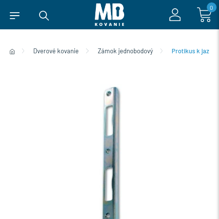
0
Dverové kovanie
Zámok jednobodový
Protikus k jazýč