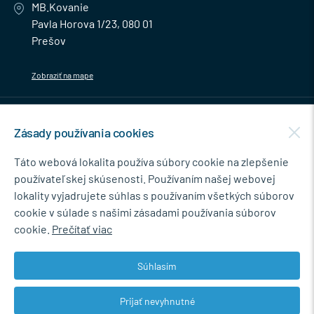
MB.Kovanie
Pavla Horova 1/23, 080 01
Prešov
Zobraziť na mape
MENU
Zásady používania cookies
NEWSLETTER
Táto webová lokalita používa súbory cookie na zlepšenie
používateľskej skúsenosti. Používaním našej webovej
lokality vyjadrujete súhlas s používaním všetkých súborov
cookie v súlade s našimi zásadami používania súborov
Súhlasím so spracovaním osobných údajov pre marketingové účely.
cookie.
Prečítať viac
Zásady ochrany osobných údajov
.
Súhlasím
Prijať nevyhnutné