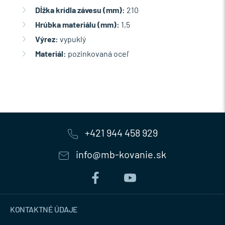
Dĺžka krídla závesu (mm):
210
Hrúbka materiálu (mm):
1,5
Výrez:
vypuklý
Materiál:
pozinkovaná oceľ
+421 944 458 929
info@mb-kovanie.sk
KONTAKTNÉ ÚDAJE