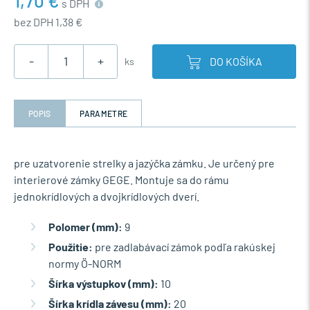
1,70 €
s DPH
bez DPH 1,38 €
-
+
DO KOŠÍKA
ks
POPIS
PARAMETRE
pre uzatvorenie strelky a jazýčka zámku. Je určený pre
interierové zámky GEGE. Montuje sa do rámu
jednokrídlových a dvojkrídlových dverí.
Polomer (mm):
9
Použitie:
pre zadlabávací zámok podľa rakúskej
normy Ö-NORM
Šírka výstupkov (mm):
10
Šírka krídla závesu (mm):
20