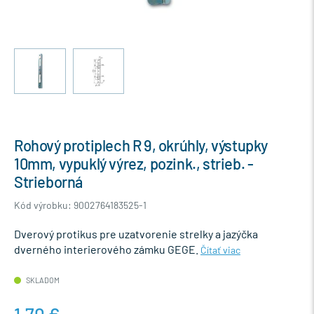
Rohový protiplech R 9, okrúhly, výstupky
10mm, vypuklý výrez, pozink., strieb. -
Strieborná
Kód výrobku: 9002764183525-1
Dverový protikus pre uzatvorenie strelky a jazýčka
dverného interierového zámku GEGE.
Čítať viac
SKLADOM