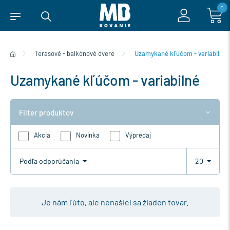
0
Terasové - balkónové dvere
Uzamykané kľúčom - variabilné
Uzamykané kľúčom - variabilné
Filter produktov
Akcia
Novinka
Výpredaj
Podľa odporúčania
20
Je nám ľúto, ale nenašiel sa žiaden tovar.