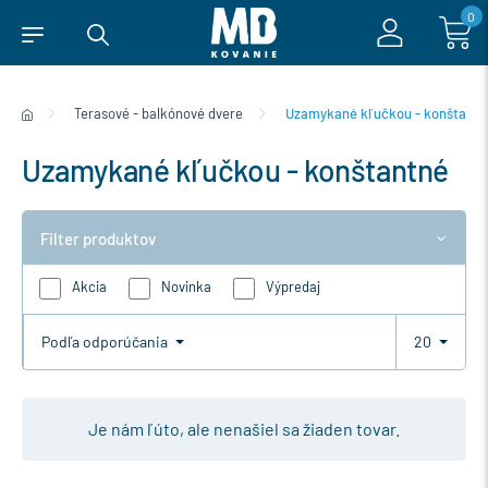
0
Terasové - balkónové dvere
Uzamykané kľučkou - konštantn
Uzamykané kľučkou - konštantné
Filter produktov
Akcia
Novinka
Výpredaj
Podľa odporúčania
20
Je nám ľúto, ale nenašiel sa žiaden tovar.