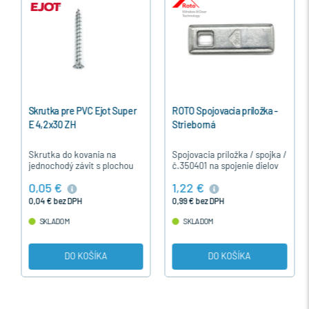
Skrutka pre PVC Ejot Super
ROTO Spojovacia príložka -
E 4,2x30 ZH
Strieborná
Skrutka do kovania na
Spojovacia príložka / spojka /
jednochodý závit s plochou
č.350401 na spojenie dielov
hlavou je určená pre
NT kovania a KSR kovania,
0,05 €
1,22 €
upevnenie časti kovania u
ak nie sú upravené
plastových okien a dverí.
strihačkou.
0,04 € bez DPH
0,99 € bez DPH
SKLADOM
SKLADOM
DO KOŠÍKA
DO KOŠÍKA