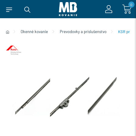
0
Okenné kovanie
Prevodovky a príslušenstvo
KSR prev