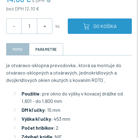
s DPH
bez DPH 12,10 €
-
+
DO KOŠÍKA
ks
POPIS
PARAMETRE
je otváravo-sklopná prevodovka , ktorá sa montuje do
otváravo-sklopných a otváravých, jednokrídlových a
dvojkrídlových okien okutých s kovaním ROTO .
Použitie
: pre okno do výšky v kovacej drážke od
1.601 - do 1.800 mm
DM kľučky
: 15 mm
Výška kľučky
: 453 mm
Počet hríbikov
: 2
Zdvíhač krídla
: NIE