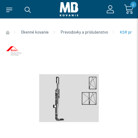
0
Okenné kovanie
Prevodovky a príslušenstvo
KSR prev