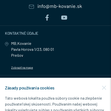
info@mb-kovanie.sk
KONTAKTNÉ ÚDAJE
MB.Kovanie
Pavla Horova 1/23, 080 01
Prešov
Zobraziť na mape
MENU
Zásady používania cookies
NEWSLETTER
Táto webová lokalita používa súbory cookie na zlepšenie
používateľskej skúsenosti. Používaním našej webovej
lokality vyjadrujete súhlas s používaním všetkých súborov