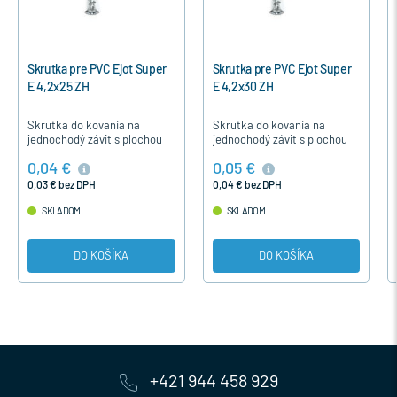
Skrutka pre PVC Ejot Super
Skrutka pre PVC Ejot Super
E 4,2x25 ZH
E 4,2x30 ZH
Skrutka do kovania na
Skrutka do kovania na
jednochodý závit s plochou
jednochodý závit s plochou
hlavou je určená pre
hlavou je určená pre
0,04 €
0,05 €
upevnenie časti kovania u
upevnenie časti kovania u
plastových okien a dverí.
plastových okien a dverí.
0,03 € bez DPH
0,04 € bez DPH
SKLADOM
SKLADOM
DO KOŠÍKA
DO KOŠÍKA
+421 944 458 929