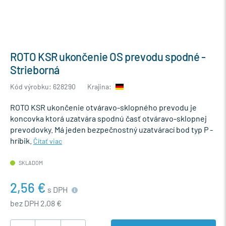
ROTO KSR ukončenie OS prevodu spodné -
Strieborná
Kód výrobku: 628290
Krajina:
ROTO KSR ukončenie otváravo-sklopného prevodu je
koncovka ktorá uzatvára spodnú časť otváravo-sklopnej
prevodovky. Má jeden bezpečnostný uzatvárací bod typ P -
hríbik.
Čítať viac
SKLADOM
2,56 €
s DPH
bez DPH 2,08 €