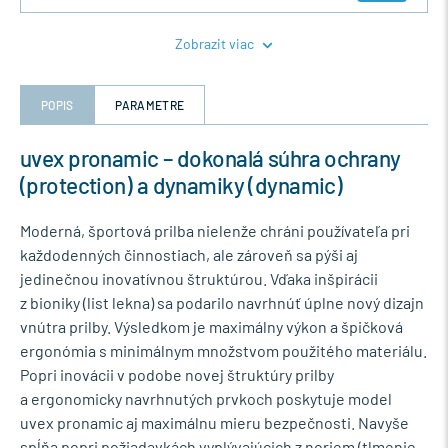
Zobrazit viac
POPIS
PARAMETRE
uvex pronamic – dokonalá súhra ochrany
(protection) a dynamiky (dynamic)
Moderná, športová prilba nielenže chráni používateľa pri
každodenných činnostiach, ale zároveň sa pýši aj
jedinečnou inovatívnou štruktúrou. Vďaka inšpirácii
z bioniky (list lekna) sa podarilo navrhnúť úplne nový dizajn
vnútra prilby. Výsledkom je maximálny výkon a špičková
ergonómia s minimálnym množstvom použitého materiálu.
Popri inovácii v podobe novej štruktúry prilby
a ergonomicky navrhnutých prvkoch poskytuje model
uvex pronamic aj maximálnu mieru bezpečnosti. Navyše
spĺňa popri požiadavkách vyplývajúcich z noriem (tlmenie