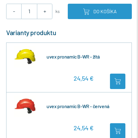
-
+
DO KOŠÍKA
ks
Varianty produktu
uvex pronamic B-WR - žltá
24,54 €
uvex pronamic B-WR - červená
24,54 €