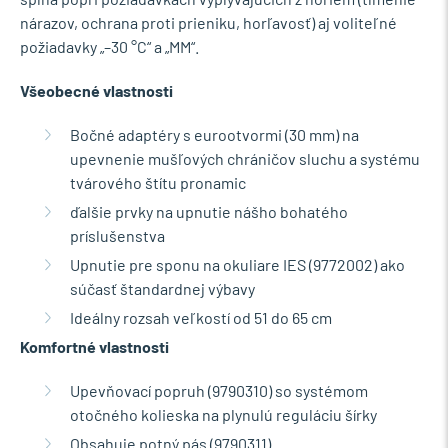
nárazov, ochrana proti prieniku, horľavosť) aj voliteľné
požiadavky „–30 °C“ a „MM“.
Všeobecné vlastnosti
Bočné adaptéry s eurootvormi (30 mm) na
upevnenie mušľových chráničov sluchu a systému
tvárového štítu pronamic
ďalšie prvky na upnutie nášho bohatého
príslušenstva
Upnutie pre sponu na okuliare IES (9772002) ako
súčasť štandardnej výbavy
Ideálny rozsah veľkostí od 51 do 65 cm
Komfortné vlastnosti
Upevňovací popruh (9790310) so systémom
otočného kolieska na plynulú reguláciu šírky
Obsahuje potný pás (9790311)