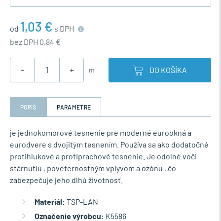
1,03 €
od
s DPH
bez DPH 0,84 €
-
+
DO KOŠÍKA
m
POPIS
PARAMETRE
je jednokomorové tesnenie pre moderné eurookná a
eurodvere s dvojitým tesnením. Používa sa ako dodatočné
protihlukové a protiprachové tesnenie. Je odolné voči
stárnutiu , poveternostným vplyvom a ozónu , čo
zabezpečuje jeho dlhú životnosť.
Materiál:
TSP-LAN
Označenie výrobcu:
K5586