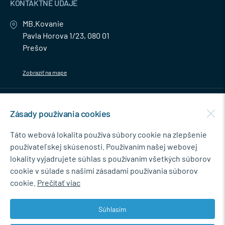
KONTAKTNÉ ÚDAJE
MB.Kovanie
Pavla Horova 1/23, 080 01
Prešov
Zobraziť na mape
MENU
Zásady používania cookies
NEWSLETTER
Táto webová lokalita používa súbory cookie na zlepšenie
používateľskej skúsenosti. Používaním našej webovej
lokality vyjadrujete súhlas s používaním všetkých súborov
cookie v súlade s našimi zásadami používania súborov
Súhlasím so spracovaním osobných údajov pre marketingové účely.
cookie.
Prečítať viac
Zásady ochrany osobných údajov
.
Súhlasím