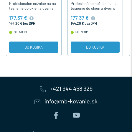
Profesionálne nožnice na na
Profesionálne nožnice na na
tesnenie do okien a dverí s
tesnenie do okien a dverí s
vytvorením presného a
vytvorením presného a
177,37 €
177,37 €
čistého V- strihu.
čistého V- strihu.
144,20 € bez DPH
144,20 € bez DPH
SKLADOM
SKLADOM
DO KOŠÍKA
DO KOŠÍKA
+421 944 458 929
info@mb-kovanie.sk