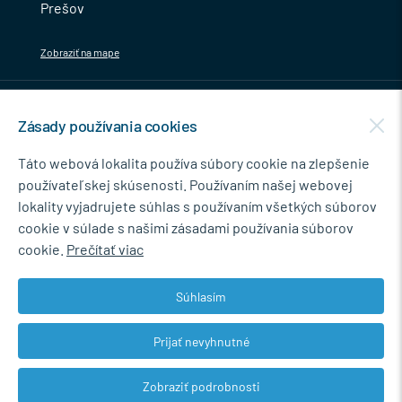
Prešov
Zobraziť na mape
MENU
Zásady používania cookies
NEWSLETTER
Táto webová lokalita používa súbory cookie na zlepšenie
používateľskej skúsenosti. Používaním našej webovej
lokality vyjadrujete súhlas s používaním všetkých súborov
cookie v súlade s našimi zásadami používania súborov
Súhlasím so spracovaním osobných údajov pre marketingové účely.
cookie.
Prečítať viac
Zásady ochrany osobných údajov
.
Súhlasím
Prijať nevyhnutné
© 2026 Marián Kokoška - MB.Kovanie
Zobraziť podrobnosti
Web dizajn: MARLOW DESIGN