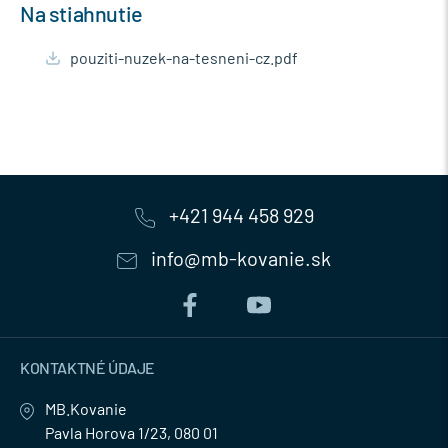
Na stiahnutie
pouziti-nuzek-na-tesneni-cz.pdf
+421 944 458 929
info@mb-kovanie.sk
KONTAKTNÉ ÚDAJE
MB.Kovanie
Pavla Horova 1/23, 080 01