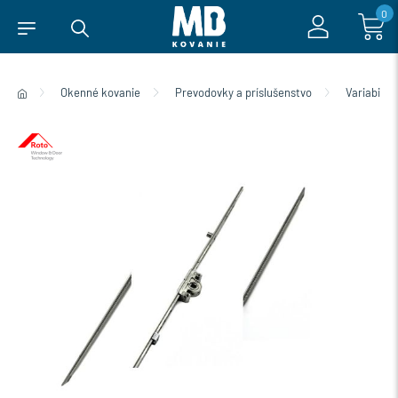
0
Okenné kovanie
Prevodovky a príslušenstvo
Variabiln