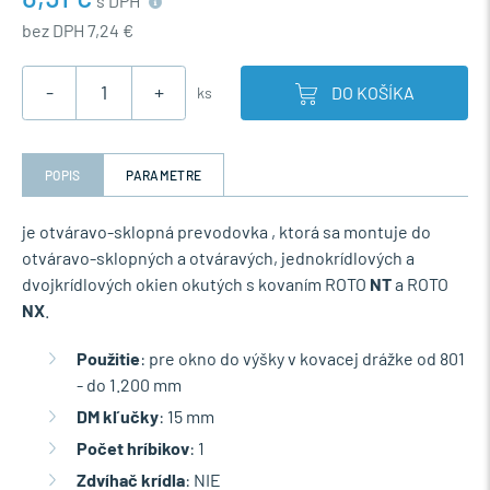
s DPH
bez DPH 7,24 €
-
+
DO KOŠÍKA
ks
POPIS
PARAMETRE
je otváravo-sklopná prevodovka , ktorá sa montuje do
otváravo-sklopných a otváravých, jednokrídlových a
dvojkrídlových okien okutých s kovaním ROTO
NT
a ROTO
NX
.
Použitie
: pre okno do výšky v kovacej drážke od 801
- do 1.200 mm
DM kľučky
: 15 mm
Počet hríbikov
: 1
Zdvíhač krídla
: NIE