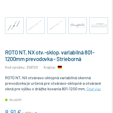
ROTO NT, NX otv.-sklop. variabilná 801-
1200mm prevodovka - Strieborná
Kód výrobku: 259720
Krajina:
ROTO NT, NX otváravo-sklopná variabilná okenná
prevodovka je určená pre otváravo-sklopné a otváravé
okná pre výšku v drážke kovania 801-1200 mm.
Čítať viac
SKLADOM
8,91 €