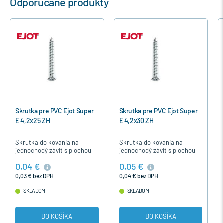
Odporúčané produkty
Skrutka pre PVC Ejot Super
Skrutka pre PVC Ejot Super
E 4,2x25 ZH
E 4,2x30 ZH
Skrutka do kovania na
Skrutka do kovania na
jednochodý závit s plochou
jednochodý závit s plochou
hlavou je určená pre
hlavou je určená pre
0,04 €
0,05 €
upevnenie časti kovania u
upevnenie časti kovania u
plastových okien a dverí.
plastových okien a dverí.
0,03 € bez DPH
0,04 € bez DPH
SKLADOM
SKLADOM
DO KOŠÍKA
DO KOŠÍKA