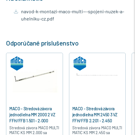
navod-k-montazi-maco-multi---spojeni-nuzek-a-
uhelniku-cz.pdf
Odporúčané príslušenstvo
MACO - Stredová závora
MACO - Stredová závora
jednodielna MM 2450 3 VZ
jednodielna MM 2000 2 VZ
FFH/FFB 2.201 - 2.450
FFH/FFB 2.001 - 2.200
I
Stredová závora MACO MULTI
Stredová závora MACO MULTI
MATIC KS MM 2.450 sa
MATIC KS MM 2.000 sa