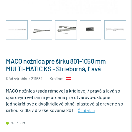
MACO nožnica pre šírku 801-1050 mm
MULTI-MATIC KS - Strieborná, Ľavá
Kód výrobku: 211682
Krajina:
MACO nožnica /sada rámovej a krídlovej / pravá a ľavá so
špárovým vetraním je určená pre otváravo-sklopné
jednokrídlové a dvojkrídlové okná, plastové aj drevené so
šírkou krídla v drážke kovania 801…
Čítať viac
SKLADOM