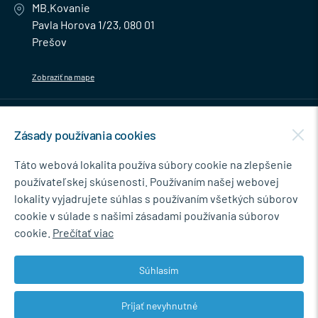
MB.Kovanie
Pavla Horova 1/23, 080 01
Prešov
Zobraziť na mape
MENU
Zásady používania cookies
NEWSLETTER
Táto webová lokalita používa súbory cookie na zlepšenie
používateľskej skúsenosti. Používaním našej webovej
lokality vyjadrujete súhlas s používaním všetkých súborov
cookie v súlade s našimi zásadami používania súborov
Súhlasím so spracovaním osobných údajov pre marketingové účely.
cookie.
Prečítať viac
Zásady ochrany osobných údajov
.
Súhlasím
Prijať nevyhnutné