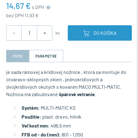
14,67 €
s DPH
bez DPH 11,93 €
-
+
DO KOŠÍKA
ks
POPIS
PARAMETRE
je sada rámovej a krídlovej nožnice , ktorá sa montuje do
otváravo-sklopných okien , jednokrídlových a
dvojkrídlových okutých s kovaním MACO MULTI-MATIC.
Nožnica má zabudované
špárové vetranie
.
Systém:
MULTI-MATIC KS
Použitie:
plast, drevo, hliník
Veľkosť mm:
496,5 mm
FFB od - do (mm):
801 - 1.050