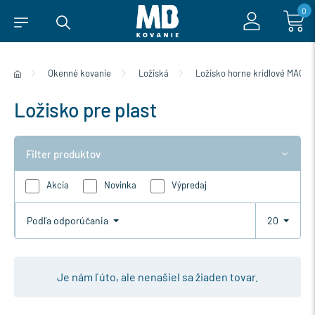
0
Okenné kovanie
Ložiská
Ložisko horne krídlové MACO
Ložisko pre plast
Filter produktov
Akcia
Novinka
Výpredaj
Podľa odporúčania
20
Je nám ľúto, ale nenašiel sa žiaden tovar.