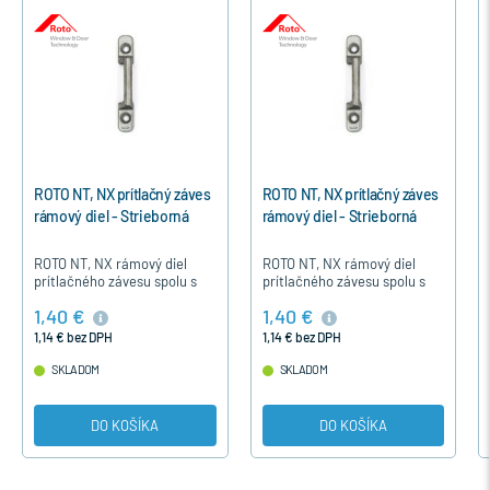
ROTO NT, NX prítlačný záves
ROTO NT, NX prítlačný záves
rámový diel - Strieborná
rámový diel - Strieborná
ROTO NT, NX rámový diel
ROTO NT, NX rámový diel
prítlačného závesu spolu s
prítlačného závesu spolu s
krídlovým dielom 281639
krídlovým dielom 281639
1,40 €
1,40 €
zabezpečuje pritlačenie
zabezpečuje pritlačenie
krídla k rámu a tým aj
krídla k rámu a tým aj
1,14 € bez DPH
1,14 € bez DPH
tesnenie…
tesnenie…
SKLADOM
SKLADOM
DO KOŠÍKA
DO KOŠÍKA