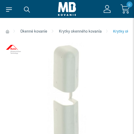
0
Okenné kovanie
Krytky okenného kovania
Krytky oken