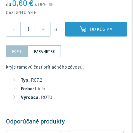
0,60 €
od
s DPH
bez DPH 0,49 €
-
+
DO KOŠÍKA
ks
POPIS
PARAMETRE
kryje rámovú časť prítlačného závesu.
Typ:
R07.2
Farba:
biela
Výrobca:
ROTO
Odporúčané produkty